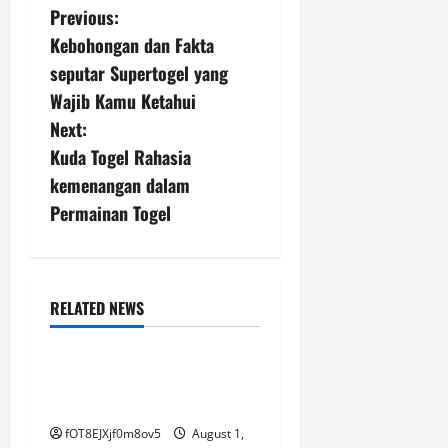
P
Previous:
Kebohongan dan Fakta
o
seputar Supertogel yang
s
Wajib Kamu Ketahui
Next:
t
Kuda Togel Rahasia
n
kemenangan dalam
Permainan Togel
a
v
i
RELATED NEWS
GAME ONLINE
g
Salju 4D: Panduan
a
Lengkap untuk Pemula
t
fOT8EJXjf0m8ov5
August 1,