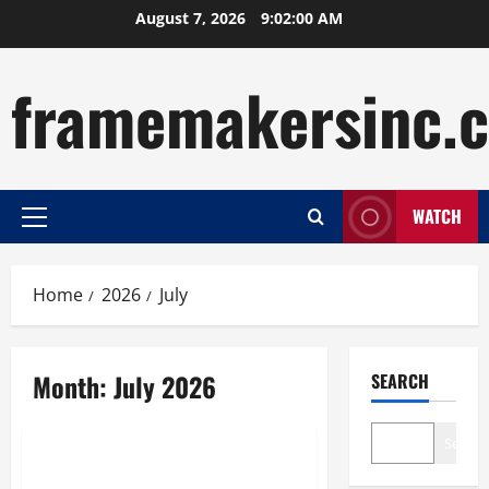
Skip
August 7, 2026
9:02:00 AM
to
content
framemakersinc.
WATCH
Primary
Menu
Home
2026
July
Month:
July 2026
SEARCH
GAME ONLINE
Search
Seluk Beluk Salju 4D: Apa yang