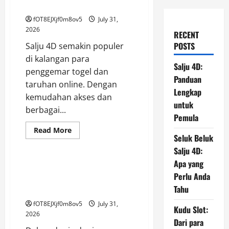
Perlu Anda Tahu
fOT8EJXjf0m8ov5
July 31,
2026
RECENT
POSTS
Salju 4D semakin populer
di kalangan para
Salju 4D:
penggemar togel dan
Panduan
taruhan online. Dengan
Lengkap
kemudahan akses dan
untuk
berbagai...
Pemula
Read
Read More
more
Seluk Beluk
GAME ONLINE
about
Salju 4D:
Seluk
Beluk
Apa yang
Salju
Kudu Slot: Dari para Pemula
4D:
Perlu Anda
Profesional di dalam Permainan
Apa
yang
Tahu
Slot
Perlu
Anda
fOT8EJXjf0m8ov5
July 31,
Tahu
Kudu Slot:
2026
Dari para