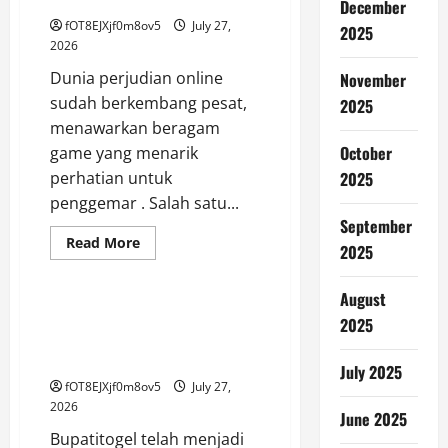
December
Harus
fOT8EJXjf0m8ov5
Anda
July 27,
2025
Tentukan
2026
Dunia perjudian online
November
sudah berkembang pesat,
2025
menawarkan beragam
October
game yang menarik
perhatian untuk
2025
penggemar . Salah satu...
September
Read
Read More
2025
more
GAME ONLINE
about
Mengetahui
August
Iontogel:
Permainan
Mitos dan Fakta Seputar
2025
Togel
Bupatitogel yang Perlu Anda
yang
Mempesona
Ketahui
yang
July 2025
begitu
fOT8EJXjf0m8ov5
July 27,
Menggoda
2026
June 2025
Bupatitogel telah menjadi