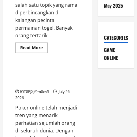
salah satu topik yang ramai
May 2025
diperbincangkan di
kalangan pecinta
permainan togel. Banyak
orang tertarik...
CATEGORIES
Read
Read More
GAME
more
GAME ONLINE
about
ONLINE
Mitos
dan
Fakta
Permainan Poker Online:
Seputar
Keseruan dan Tantangan dalam
Bupatitogel
yang
Sebuah Layar
Perlu
Anda
fOT8EJXjf0m8ov5
July 26,
Ketahui
2026
Poker online telah menjadi
tren yang menarik
perhatian sejumlah orang
di seluruh dunia. Dengan