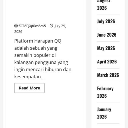
August
Bergabung
bersama
Fitur-fitur Keren di Aplikasi
2026
Kawan
Harapan QQ yang Harus Anda
Slot
yaitu
Tentukan
Sangat
July 2026
Mengejutkan
fOT8EJXjf0m8ov5
July 29,
2026
June 2026
Platform Harapan QQ
May 2026
adalah sebuah yang
semakin populer di
April 2026
kalangan pengguna yang
ingin mencari hiburan dan
March 2026
kesempatan...
Read
February
Read More
more
GAME ONLINE
2026
about
Fitur-
fitur
Keren
Mengetahui Iontogel:
January
di
Permainan Togel yang
Aplikasi
2026
Harapan
Mempesona yang begitu
QQ
Menggoda
yang