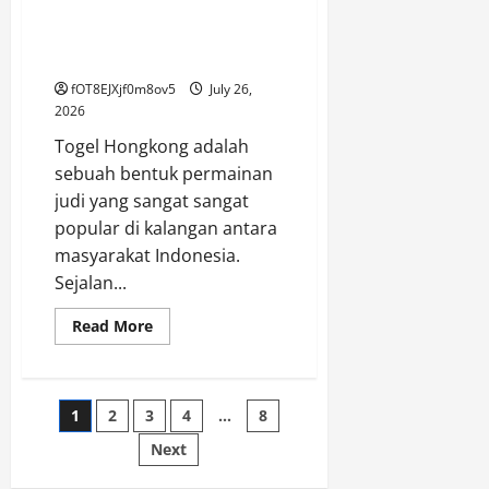
Kuda
Slot:
Permainan
Memahami Togel Hongkong:
Seru
Asal Usul dan Ketenarannya
yang
Coba
fOT8EJXjf0m8ov5
July 26,
di
Tahun
2026
2023!
Togel Hongkong adalah
sebuah bentuk permainan
judi yang sangat sangat
popular di kalangan antara
masyarakat Indonesia.
Sejalan...
Read
Read More
more
about
Memahami
Togel
Hongkong:
Posts
1
2
3
4
…
8
Asal
Usul
dan
Next
pagination
Ketenarannya