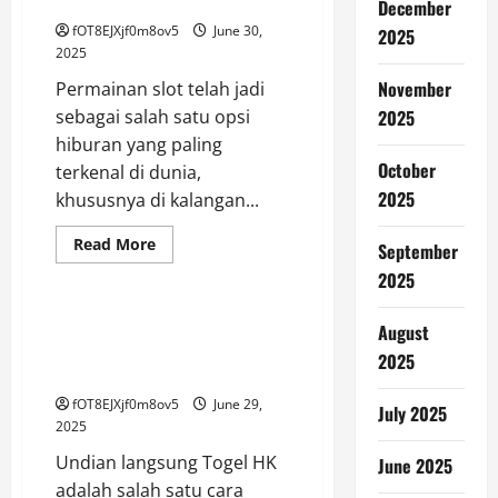
Trik Paling Efektif
December
Cermat
fOT8EJXjf0m8ov5
June 30,
2025
2025
November
Permainan slot telah jadi
sebagai salah satu opsi
2025
hiburan yang paling
October
terkenal di dunia,
2025
khususnya di kalangan...
Read
Read More
September
more
GAME ONLINE
about
2025
Mendalami
Permainan
Berkinerja
Hasil Undian Togel HK: Cara
August
Tinggi:
Terbaik untuk Melihat Hasil
Saran
2025
dan
Dengan Kilat
Trik
Paling
fOT8EJXjf0m8ov5
June 29,
July 2025
Efektif
2025
Undian langsung Togel HK
June 2025
adalah salah satu cara