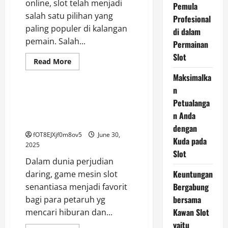
online, slot telah menjadi
Pemula
salah satu pilihan yang
Profesional
paling populer di kalangan
di dalam
pemain. Salah...
Permainan
Slot
Read
Read More
more
GAME ONLINE
about
Maksimalka
Keunggulan
n
Slot256:
Slot
Permainan Slot Thailand:
Petualanga
Via
Temukan Nasib di Setiap
Dana
n Anda
Tanpa
Putaran yang Anda Lakukan
Ribet
dengan
fOT8EJXjf0m8ov5
June 30,
Kuda pada
2025
Slot
Dalam dunia perjudian
Keuntungan
daring, game mesin slot
Bergabung
senantiasa menjadi favorit
bersama
bagi para petaruh yg
Kawan Slot
mencari hiburan dan...
yaitu