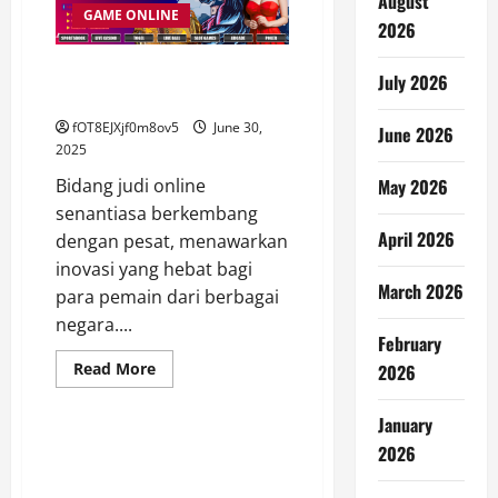
August
GAME ONLINE
2026
Menyambut Masa Depan Judi
July 2026
Online yang Cermat
fOT8EJXjf0m8ov5
June 30,
June 2026
2025
Bidang judi online
May 2026
senantiasa berkembang
April 2026
dengan pesat, menawarkan
inovasi yang hebat bagi
March 2026
para pemain dari berbagai
negara....
February
Read
Read More
2026
more
GAME ONLINE
about
Menyambut
January
Masa
Depan
Mendalami Permainan
2026
Judi
Berkinerja Tinggi: Saran dan
Online
yang