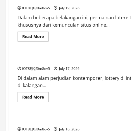
Rakyat4D dan Togel Online Transformasi Permainan
Taruhannya
secara
fOT8EJXjf0m8ov5
Pintar
July 19, 2026
dan
Menguntungkan
Dalam beberapa belakangan ini, permainan lotere
khususnya dari kemunculan situs online...
Read
Read More
more
GAME ONLINE
about
Rakyat4D
dan
Togel
Rakyat 4D Website Lotere Online Terpercaya
Online
Transformasi
fOT8EJXjf0m8ov5
Permainan
July 17, 2026
Di dalam alam perjudian kontemporer, lottery di in
di kalangan...
Read
Read More
more
GAME ONLINE
about
Rakyat
4D
Website
Mengungkap Keajaiban Bupatitogel
Lotere
Online
fOT8EJXjf0m8ov5
Terpercaya
July 16, 2026