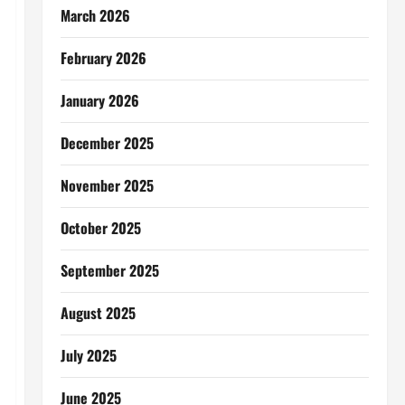
March 2026
February 2026
January 2026
December 2025
November 2025
October 2025
September 2025
August 2025
July 2025
June 2025