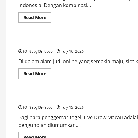
Indonesia. Dengan kombinasi...
Read
Read More
more
GAME ONLINE
about
Kuda:
Di
Antara
Kuda Kasino: Pengalaman Meraup Keuntungan dalam Dunia
Keberuntungan
dan
fOT8EJXjf0m8ov5
Taktik
July 16, 2026
Di dalam alam judi online yang semakin maju, slot ku
Read
Read More
more
GAME ONLINE
about
Kuda
Kasino:
Pengalaman
Live Draw Macau: Kesempatan Emas untuk Para Penggemar 
Meraup
Keuntungan
fOT8EJXjf0m8ov5
dalam
July 15, 2026
Dunia
Bagi para penggemar togel, Live Draw Macau adalah
pengundian diumumkan,...
Read
Read More