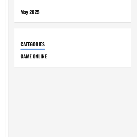
May 2025
CATEGORIES
GAME ONLINE