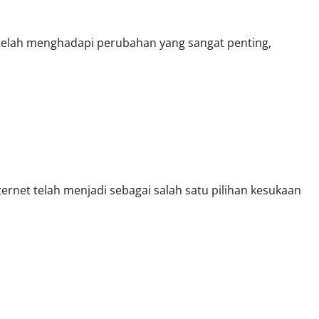
 telah menghadapi perubahan yang sangat penting,
ternet telah menjadi sebagai salah satu pilihan kesukaan