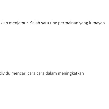
epercaya
el kian menjamur. Salah satu tipe permainan yang lumayan
ntungkan
ndividu mencari cara cara dalam meningkatkan