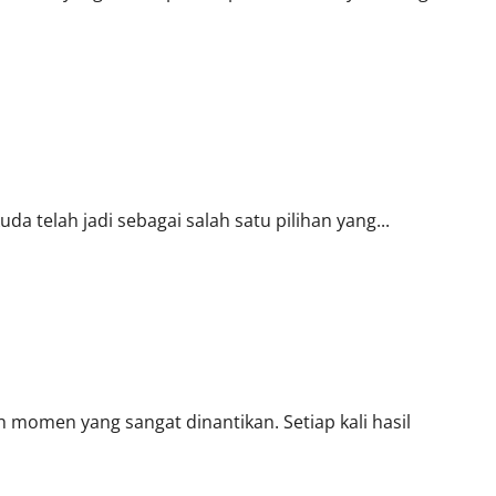
da telah jadi sebagai salah satu pilihan yang...
Togel
 momen yang sangat dinantikan. Setiap kali hasil