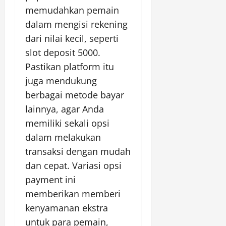
memudahkan pemain
dalam mengisi rekening
dari nilai kecil, seperti
slot deposit 5000.
Pastikan platform itu
juga mendukung
berbagai metode bayar
lainnya, agar Anda
memiliki sekali opsi
dalam melakukan
transaksi dengan mudah
dan cepat. Variasi opsi
payment ini
memberikan memberi
kenyamanan ekstra
untuk para pemain,