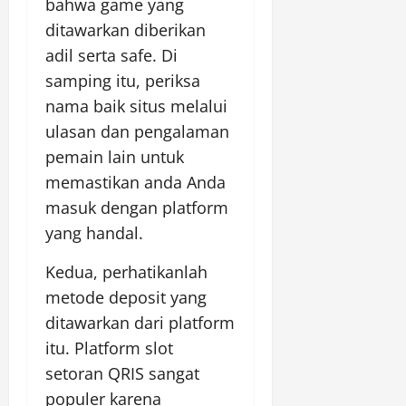
bahwa game yang
ditawarkan diberikan
adil serta safe. Di
samping itu, periksa
nama baik situs melalui
ulasan dan pengalaman
pemain lain untuk
memastikan anda Anda
masuk dengan platform
yang handal.
Kedua, perhatikanlah
metode deposit yang
ditawarkan dari platform
itu. Platform slot
setoran QRIS sangat
populer karena