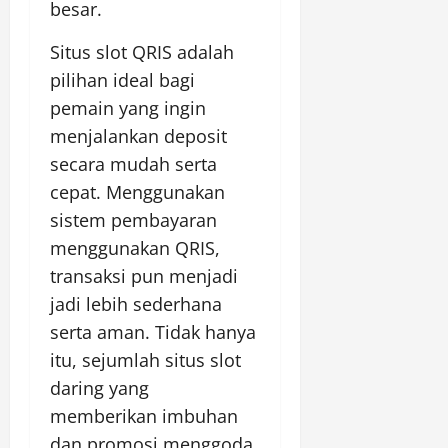
besar.
Situs slot QRIS adalah
pilihan ideal bagi
pemain yang ingin
menjalankan deposit
secara mudah serta
cepat. Menggunakan
sistem pembayaran
menggunakan QRIS,
transaksi pun menjadi
jadi lebih sederhana
serta aman. Tidak hanya
itu, sejumlah situs slot
daring yang
memberikan imbuhan
dan promosi menggoda