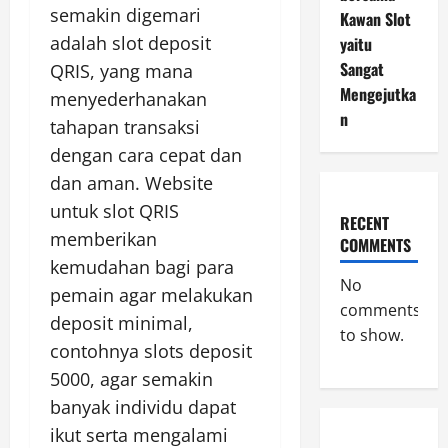
semakin digemari
Kawan Slot
adalah slot deposit
yaitu
Sangat
QRIS, yang mana
Mengejutka
menyederhanakan
n
tahapan transaksi
dengan cara cepat dan
dan aman. Website
untuk slot QRIS
RECENT
memberikan
COMMENTS
kemudahan bagi para
No
pemain agar melakukan
comments
deposit minimal,
to show.
contohnya slots deposit
5000, agar semakin
banyak individu dapat
ikut serta mengalami