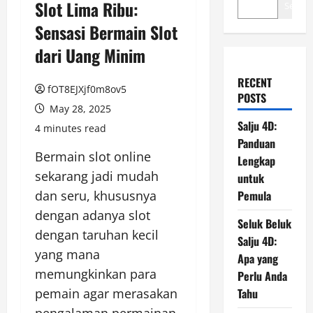
Slot Lima Ribu:
Search
Sensasi Bermain Slot
dari Uang Minim
RECENT
fOT8EJXjf0m8ov5
POSTS
May 28, 2025
Salju 4D:
4 minutes read
Panduan
Bermain slot online
Lengkap
sekarang jadi mudah
untuk
dan seru, khususnya
Pemula
dengan adanya slot
Seluk Beluk
dengan taruhan kecil
Salju 4D:
yang mana
Apa yang
memungkinkan para
Perlu Anda
pemain agar merasakan
Tahu