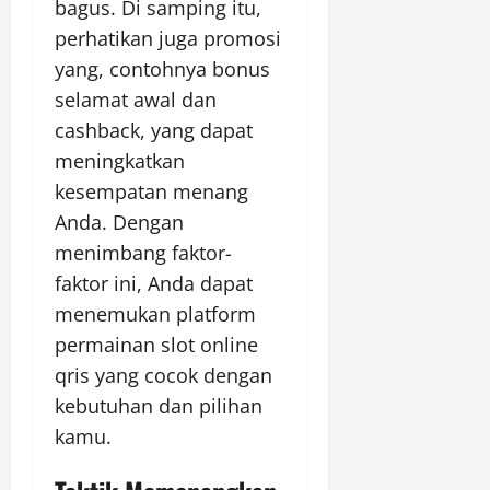
bagus. Di samping itu,
perhatikan juga promosi
yang, contohnya bonus
selamat awal dan
cashback, yang dapat
meningkatkan
kesempatan menang
Anda. Dengan
menimbang faktor-
faktor ini, Anda dapat
menemukan platform
permainan slot online
qris yang cocok dengan
kebutuhan dan pilihan
kamu.