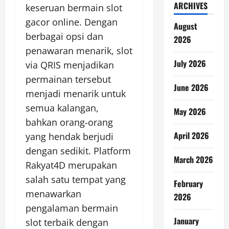
ARCHIVES
keseruan bermain slot
gacor online. Dengan
August
berbagai opsi dan
2026
penawaran menarik, slot
July 2026
via QRIS menjadikan
permainan tersebut
June 2026
menjadi menarik untuk
semua kalangan,
May 2026
bahkan orang-orang
April 2026
yang hendak berjudi
dengan sedikit. Platform
March 2026
Rakyat4D merupakan
salah satu tempat yang
February
menawarkan
2026
pengalaman bermain
January
slot terbaik dengan