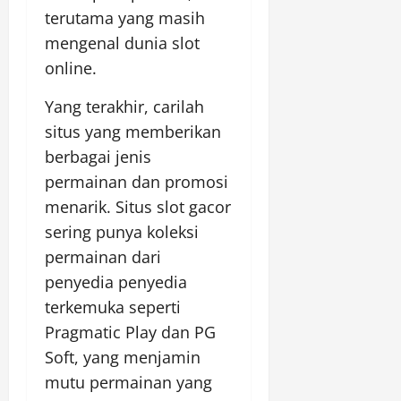
terutama yang masih
mengenal dunia slot
online.
Yang terakhir, carilah
situs yang memberikan
berbagai jenis
permainan dan promosi
menarik. Situs slot gacor
sering punya koleksi
permainan dari
penyedia penyedia
terkemuka seperti
Pragmatic Play dan PG
Soft, yang menjamin
mutu permainan yang