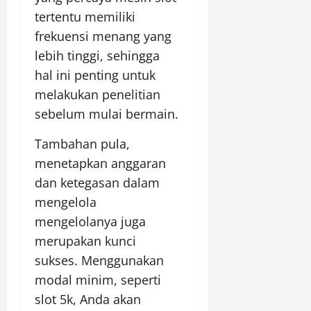
tertentu memiliki
frekuensi menang yang
lebih tinggi, sehingga
hal ini penting untuk
melakukan penelitian
sebelum mulai bermain.
Tambahan pula,
menetapkan anggaran
dan ketegasan dalam
mengelola
mengelolanya juga
merupakan kunci
sukses. Menggunakan
modal minim, seperti
slot 5k, Anda akan