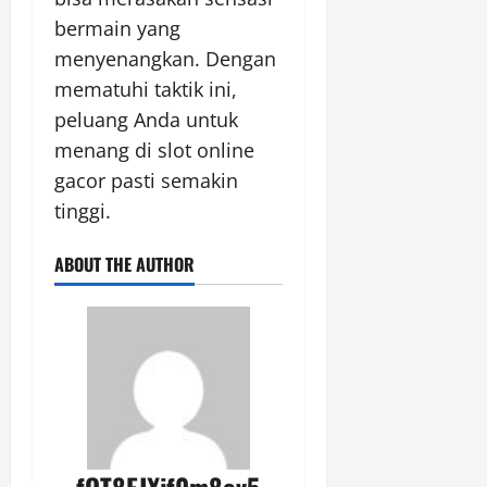
bermain yang
menyenangkan. Dengan
mematuhi taktik ini,
peluang Anda untuk
menang di slot online
gacor pasti semakin
tinggi.
ABOUT THE AUTHOR