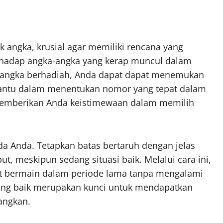
 angka, krusial agar memiliki rencana yang
erhadap angka-angka yang kerap muncul dalam
k angka berhadiah, Anda dapat dapat menemukan
antu dalam menentukan nomor yang tepat dalam
 memberikan Anda keistimewaan dalam memilih
a Anda. Tetapkan batas bertaruh dengan jelas
t, meskipun sedang situasi baik. Melalui cara ini,
t bermain dalam periode lama tanpa mengalami
yang baik merupakan kunci untuk mendapatkan
angkan.