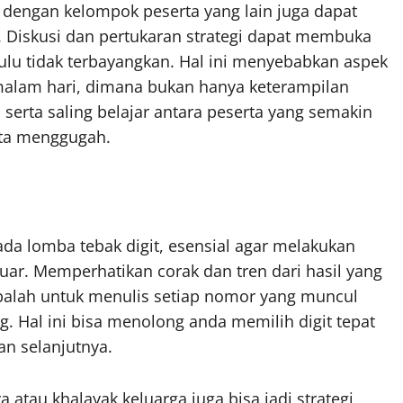
 dengan kelompok peserta yang lain juga dapat
iskusi dan pertukaran strategi dapat membuka
ulu tidak terbayangkan. Hal ini menyebabkan aspek
 malam hari, dimana bukan hanya keterampilan
a serta saling belajar antara peserta yang semakin
ta menggugah.
a lomba tebak digit, esensial agar melakukan
uar. Memperhatikan corak dan tren dari hasil yang
balah untuk menulis setiap nomor yang muncul
. Hal ini bisa menolong anda memilih digit tepat
n selanjutnya.
 atau khalayak keluarga juga bisa jadi strategi