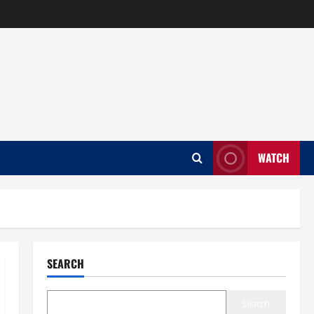
WATCH
SEARCH
Search