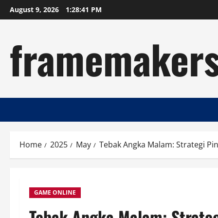
Skip
August 9, 2026
1:28:42 PM
to
content
framemakers
Home
2025
May
Tebak Angka Malam: Strategi Pi
GAME ONLINE
Tebak Angka Malam: Strateg