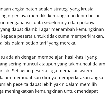
aan angka paten adalah strategi yang krusial
yang dipercaya memiliki kemungkinan lebih besar
lui menganalisis data sebelumnya dan polanya
a yang dapat diambil agar menambah kemungkinan
ri kepada peserta untuk tidak cuma memperkirakan,
lisis dalam setiap tarif yang mereka.
tu adalah dengan mempelajari hasil-hasil yang
ang sering muncul ataupun yang tak muncul dalam
unjuk. Sebagian peserta juga memakai sistem
a dalam memudahkan dirinya memperkirakan angka
ejumlah peserta dapat lebih yakin dalam memilih
ngga meningkatkan kemungkinan untuk mendapat