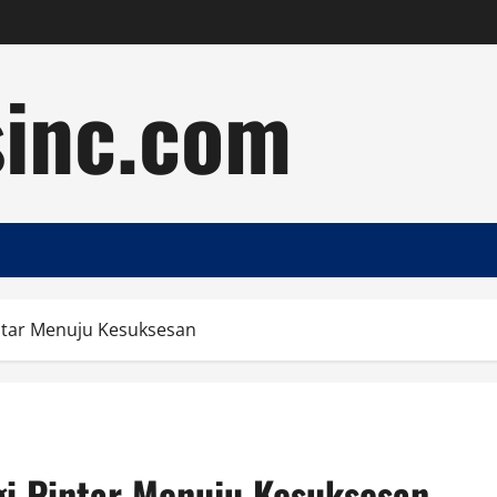
inc.com
ntar Menuju Kesuksesan
i Pintar Menuju Kesuksesan