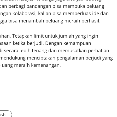
n dan berbagi pandangan bisa membuka peluang
gan kolaborasi, kalian bisa memperluas ide dan
ga bisa menambah peluang meraih berhasil.
uhan. Tetapkan limit untuk jumlah yang ingin
rasaan ketika berjudi. Dengan kemampuan
judi secara lebih tenang dan memusatkan perhatian
al mendukung menciptakan pengalaman berjudi yang
eluang meraih kemenangan.
osts