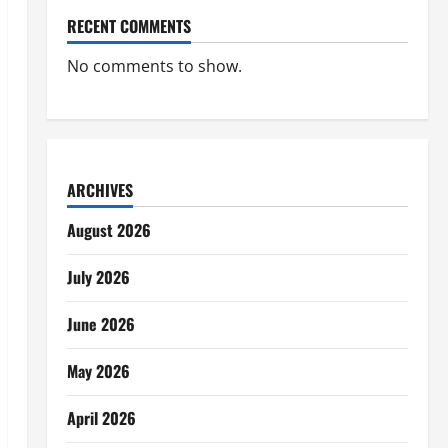
RECENT COMMENTS
No comments to show.
ARCHIVES
August 2026
July 2026
June 2026
May 2026
April 2026