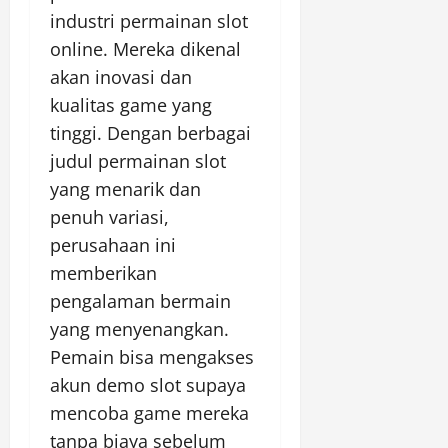
industri permainan slot
online. Mereka dikenal
akan inovasi dan
kualitas game yang
tinggi. Dengan berbagai
judul permainan slot
yang menarik dan
penuh variasi,
perusahaan ini
memberikan
pengalaman bermain
yang menyenangkan.
Pemain bisa mengakses
akun demo slot supaya
mencoba game mereka
tanpa biaya sebelum