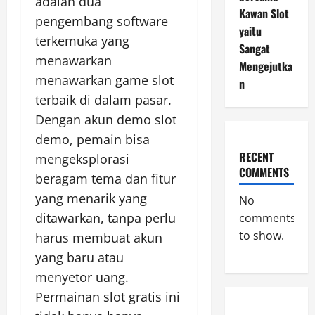
adalah dua
Kawan Slot
pengembang software
yaitu
terkemuka yang
Sangat
menawarkan
Mengejutka
menawarkan game slot
n
terbaik di dalam pasar.
Dengan akun demo slot
demo, pemain bisa
RECENT
mengeksplorasi
COMMENTS
beragam tema dan fitur
yang menarik yang
No
ditawarkan, tanpa perlu
comments
to show.
harus membuat akun
yang baru atau
menyetor uang.
Permainan slot gratis ini