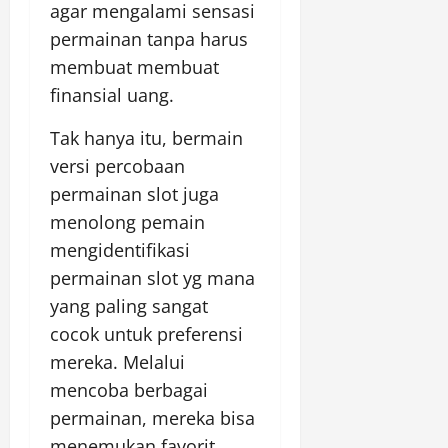
agar mengalami sensasi
permainan tanpa harus
membuat membuat
finansial uang.
Tak hanya itu, bermain
versi percobaan
permainan slot juga
menolong pemain
mengidentifikasi
permainan slot yg mana
yang paling sangat
cocok untuk preferensi
mereka. Melalui
mencoba berbagai
permainan, mereka bisa
menemukan favorit