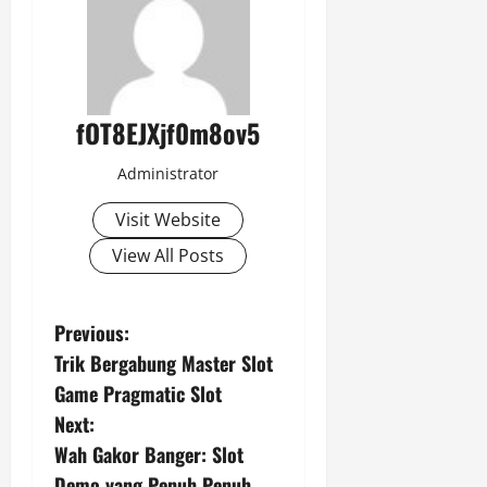
fOT8EJXjf0m8ov5
Administrator
Visit Website
View All Posts
P
Previous:
Trik Bergabung Master Slot
o
Game Pragmatic Slot
s
Next:
Wah Gakor Banger: Slot
t
Demo yang Penuh Penuh