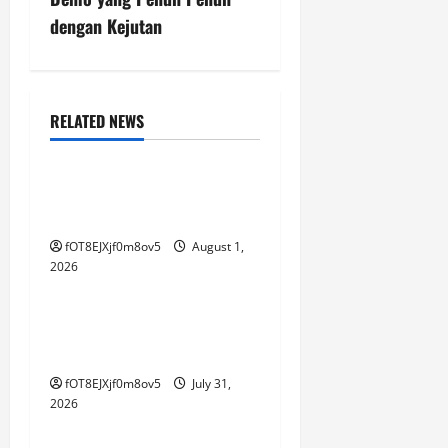
n
dengan Kejutan
a
v
RELATED NEWS
GAME ONLINE
i
Salju 4D: Panduan
g
Lengkap untuk Pemula
a
fOT8EJXjf0m8ov5
August 1,
2026
t
GAME ONLINE
i
Seluk Beluk Salju 4D: Apa
yang Perlu Anda Tahu
o
fOT8EJXjf0m8ov5
July 31,
n
2026
GAME ONLINE