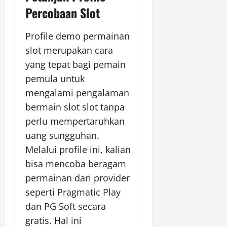
Percobaan Slot
Profile demo permainan
slot merupakan cara
yang tepat bagi pemain
pemula untuk
mengalami pengalaman
bermain slot slot tanpa
perlu mempertaruhkan
uang sungguhan.
Melalui profile ini, kalian
bisa mencoba beragam
permainan dari provider
seperti Pragmatic Play
dan PG Soft secara
gratis. Hal ini