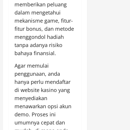
memberikan peluang
dalam mengetahui
mekanisme game, fitur-
fitur bonus, dan metode
menggondol hadiah
tanpa adanya risiko
bahaya finansial.
Agar memulai
penggunaan, anda
hanya perlu mendaftar
di website kasino yang
menyediakan
menawarkan opsi akun
demo. Proses ini
umumnya cepat dan