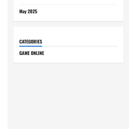
May 2025
CATEGORIES
GAME ONLINE