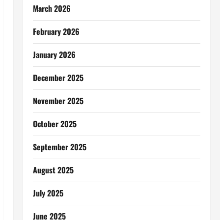
March 2026
February 2026
January 2026
December 2025
November 2025
October 2025
September 2025
August 2025
July 2025
June 2025