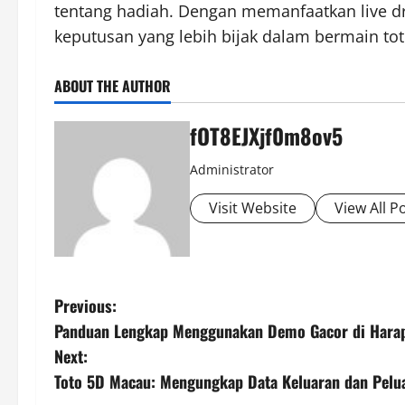
tentang hadiah. Dengan memanfaatkan live d
keputusan yang lebih bijak dalam bermain to
ABOUT THE AUTHOR
fOT8EJXjf0m8ov5
Administrator
Visit Website
View All P
P
Previous:
Panduan Lengkap Menggunakan Demo Gacor di Hara
o
Next:
s
Toto 5D Macau: Mengungkap Data Keluaran dan Pelu