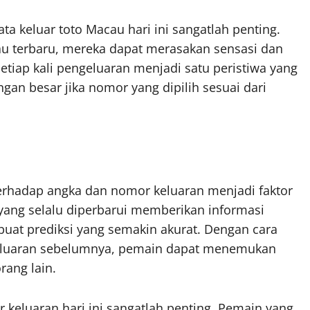
a keluar toto Macau hari ini sangatlah penting.
au terbaru, mereka dapat merasakan sensasi dan
etiap kali pengeluaran menjadi satu peristiwa yang
n besar jika nomor yang dipilih sesuai dari
hadap angka dan nomor keluaran menjadi faktor
 yang selalu diperbarui memberikan informasi
at prediksi yang semakin akurat. Dengan cara
keluaran sebelumnya, pemain dapat menemukan
rang lain.
 keluaran hari ini sangatlah penting. Pemain yang