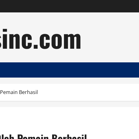
inc.com
 Pemain Berhasil
leh Pemain Berhasil