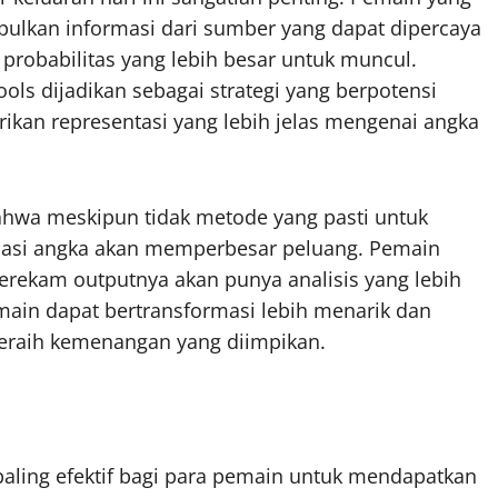
lkan informasi dari sumber yang dapat dipercaya
obabilitas yang lebih besar untuk muncul.
s dijadikan sebagai strategi yang berpotensi
kan representasi yang lebih jelas mengenai angka
ahwa meskipun tidak metode yang pasti untuk
uasi angka akan memperbesar peluang. Pemain
rekam outputnya akan punya analisis yang lebih
main dapat bertransformasi lebih menarik dan
eraih kemenangan yang diimpikan.
aling efektif bagi para pemain untuk mendapatkan