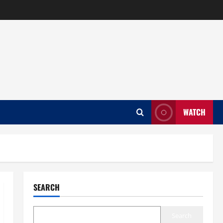
WATCH
SEARCH
Search