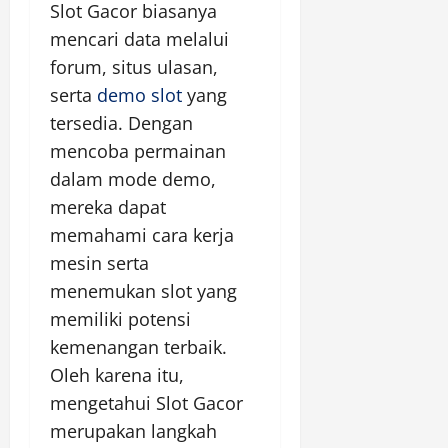
Slot Gacor biasanya
mencari data melalui
forum, situs ulasan,
serta
demo slot
yang
tersedia. Dengan
mencoba permainan
dalam mode demo,
mereka dapat
memahami cara kerja
mesin serta
menemukan slot yang
memiliki potensi
kemenangan terbaik.
Oleh karena itu,
mengetahui Slot Gacor
merupakan langkah