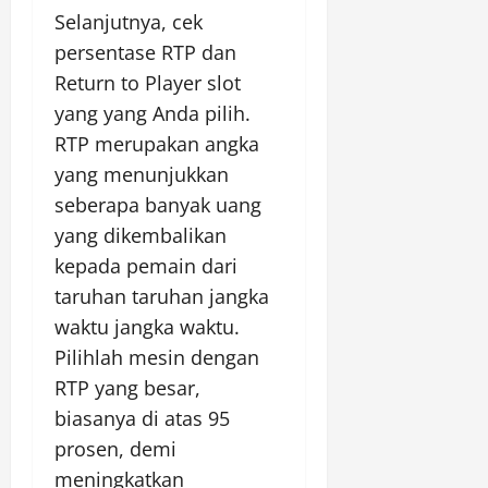
Selanjutnya, cek
persentase RTP dan
Return to Player slot
yang yang Anda pilih.
RTP merupakan angka
yang menunjukkan
seberapa banyak uang
yang dikembalikan
kepada pemain dari
taruhan taruhan jangka
waktu jangka waktu.
Pilihlah mesin dengan
RTP yang besar,
biasanya di atas 95
prosen, demi
meningkatkan