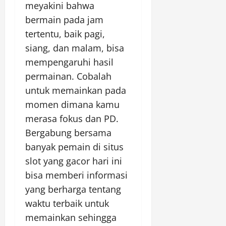
meyakini bahwa
bermain pada jam
tertentu, baik pagi,
siang, dan malam, bisa
mempengaruhi hasil
permainan. Cobalah
untuk memainkan pada
momen dimana kamu
merasa fokus dan PD.
Bergabung bersama
banyak pemain di situs
slot yang gacor hari ini
bisa memberi informasi
yang berharga tentang
waktu terbaik untuk
memainkan sehingga