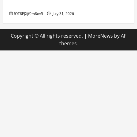
dalam Permainan Slot
fOT8EJXjf0m8ov5
July 31, 2026
Copyright © All rights reserved.
|
MoreNews
by AF
themes.