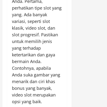
Anda. Pertama,
perhatikan tipe slot yang
yang. Ada banyak
variasi, seperti slot
klasik, video slot, dan
slot progresif. Pastikan
untuk memilih jenis
yang terhadap
ketertarikan dan gaya
bermain Anda.
Contohnya, apabila
Anda suka gambar yang
menarik dan ciri khas
bonus yang banyak,
video slot merupakan
opsi yang baik.