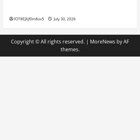
Maksimalkan Petualangan Anda dengan Kuda
pada Slot
fOT8EJXjf0m8ov5
July 30, 2026
Copyright © All rights reserved.
|
MoreNews
by AF
themes.