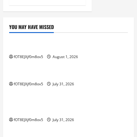
YOU MAY HAVE MISSED
GAME ONLINE
Salju 4D: Panduan Lengkap untuk Pemula
fOT8EJXjf0m8ov5
August 1, 2026
GAME ONLINE
Seluk Beluk Salju 4D: Apa yang Perlu Anda Tahu
fOT8EJXjf0m8ov5
July 31, 2026
GAME ONLINE
Kudu Slot: Dari para Pemula Profesional di
dalam Permainan Slot
fOT8EJXjf0m8ov5
July 31, 2026
GAME ONLINE