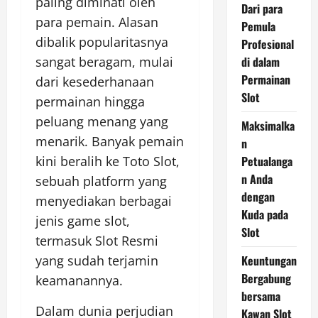
paling diminati oleh
Dari para
para pemain. Alasan
Pemula
dibalik popularitasnya
Profesional
sangat beragam, mulai
di dalam
Permainan
dari kesederhanaan
Slot
permainan hingga
peluang menang yang
Maksimalka
menarik. Banyak pemain
n
kini beralih ke Toto Slot,
Petualanga
n Anda
sebuah platform yang
dengan
menyediakan berbagai
Kuda pada
jenis game slot,
Slot
termasuk Slot Resmi
yang sudah terjamin
Keuntungan
Bergabung
keamanannya.
bersama
Dalam dunia perjudian
Kawan Slot