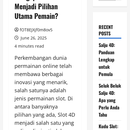
Menjadi Pilihan
Utama Pemain?
RECENT
fOT8EJXjf0m8ov5
POSTS
June 26, 2025
Salju 4D:
4 minutes read
Panduan
Perkembangan dunia
Lengkap
permainan online telah
untuk
membawa berbagai
Pemula
inovasi yang menarik,
Seluk Beluk
salah satunya adalah
Salju 4D:
jenis permainan slot. Di
Apa yang
antara banyaknya
Perlu Anda
pilihan yang ada, Slot 4D
Tahu
menjadi salah satu yang
Kudu Slot: