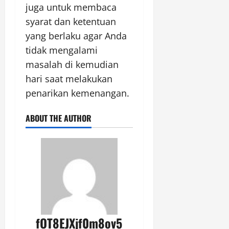
juga untuk membaca
syarat dan ketentuan
yang berlaku agar Anda
tidak mengalami
masalah di kemudian
hari saat melakukan
penarikan kemenangan.
ABOUT THE AUTHOR
fOT8EJXjf0m8ov5