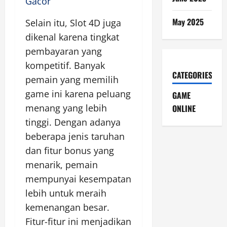
Gacor
May 2025
Selain itu, Slot 4D juga
dikenal karena tingkat
pembayaran yang
kompetitif. Banyak
CATEGORIES
pemain yang memilih
game ini karena peluang
GAME
menang yang lebih
ONLINE
tinggi. Dengan adanya
beberapa jenis taruhan
dan fitur bonus yang
menarik, pemain
mempunyai kesempatan
lebih untuk meraih
kemenangan besar.
Fitur-fitur ini menjadikan