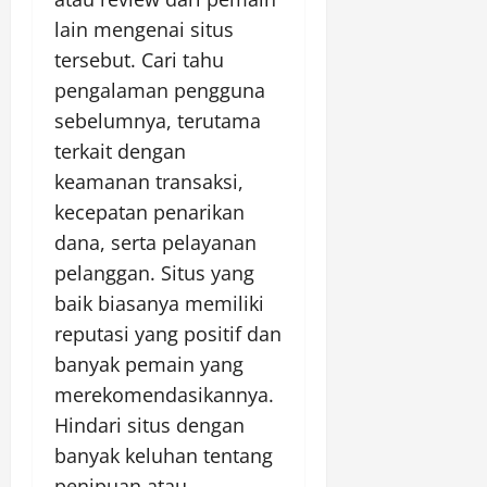
lain mengenai situs
tersebut. Cari tahu
pengalaman pengguna
sebelumnya, terutama
terkait dengan
keamanan transaksi,
kecepatan penarikan
dana, serta pelayanan
pelanggan. Situs yang
baik biasanya memiliki
reputasi yang positif dan
banyak pemain yang
merekomendasikannya.
Hindari situs dengan
banyak keluhan tentang
penipuan atau