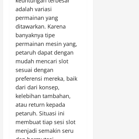
keuntungan terbesar
adalah variasi
permainan yang
ditawarkan. Karena
banyaknya tipe
permainan mesin yang,
petaruh dapat dengan
mudah mencari slot
sesuai dengan
preferensi mereka, baik
dari dari konsep,
kelebihan tambahan,
atau return kepada
petaruh. Situasi ini
membuat tiap sesi slot
menjadi semakin seru