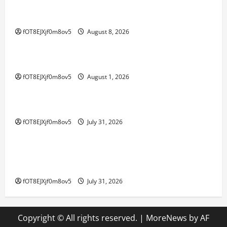
Permainan Slot Online Pulsa: Deposito Lima
Ribu yang Menguntungkan
fOT8EJXjf0m8ov5
August 8, 2026
GAME ONLINE
Salju 4D: Panduan Lengkap untuk Pemula
fOT8EJXjf0m8ov5
August 1, 2026
GAME ONLINE
Seluk Beluk Salju 4D: Apa yang Perlu Anda Tahu
fOT8EJXjf0m8ov5
July 31, 2026
GAME ONLINE
Kudu Slot: Dari para Pemula Profesional di
dalam Permainan Slot
fOT8EJXjf0m8ov5
July 31, 2026
Copyright © All rights reserved.
|
MoreNews
by AF