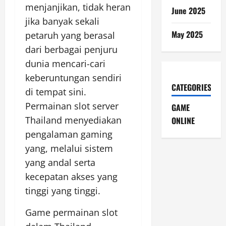
menjanjikan, tidak heran
June 2025
jika banyak sekali
May 2025
petaruh yang berasal
dari berbagai penjuru
dunia mencari-cari
keberuntungan sendiri
CATEGORIES
di tempat sini.
Permainan slot server
GAME
Thailand menyediakan
ONLINE
pengalaman gaming
yang, melalui sistem
yang andal serta
kecepatan akses yang
tinggi yang tinggi.
Game permainan slot