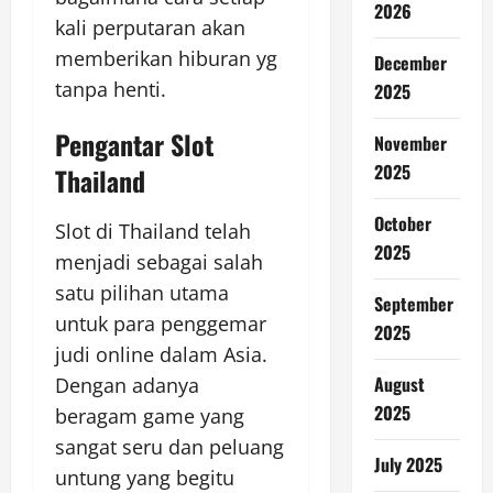
2026
kali perputaran akan
memberikan hiburan yg
December
tanpa henti.
2025
Pengantar Slot
November
2025
Thailand
October
Slot di Thailand telah
2025
menjadi sebagai salah
satu pilihan utama
September
untuk para penggemar
2025
judi online dalam Asia.
August
Dengan adanya
2025
beragam game yang
sangat seru dan peluang
July 2025
untung yang begitu