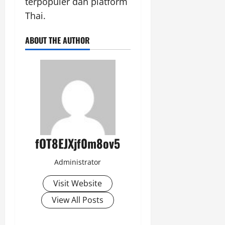
terpopuler dan platform
Thai.
ABOUT THE AUTHOR
fOT8EJXjf0m8ov5
Administrator
Visit Website
View All Posts