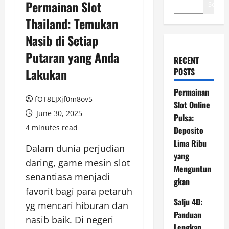
Permainan Slot
Search
Thailand: Temukan
Nasib di Setiap
Putaran yang Anda
RECENT
Lakukan
POSTS
Permainan
fOT8EJXjf0m8ov5
Slot Online
June 30, 2025
Pulsa:
4 minutes read
Deposito
Lima Ribu
Dalam dunia perjudian
yang
daring, game mesin slot
Menguntun
senantiasa menjadi
gkan
favorit bagi para petaruh
Salju 4D:
yg mencari hiburan dan
Panduan
nasib baik. Di negeri
Lengkap