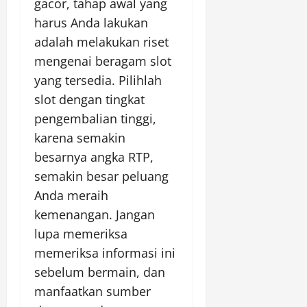
gacor, tahap awal yang
harus Anda lakukan
adalah melakukan riset
mengenai beragam slot
yang tersedia. Pilihlah
slot dengan tingkat
pengembalian tinggi,
karena semakin
besarnya angka RTP,
semakin besar peluang
Anda meraih
kemenangan. Jangan
lupa memeriksa
memeriksa informasi ini
sebelum bermain, dan
manfaatkan sumber