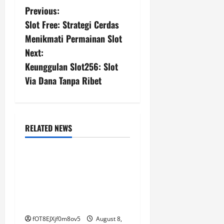
P
Previous:
Slot Free: Strategi Cerdas
o
Menikmati Permainan Slot
s
Next:
Keunggulan Slot256: Slot
t
Via Dana Tanpa Ribet
n
a
RELATED NEWS
v
GAME ONLINE
i
Permainan Slot Online
Pulsa: Deposito Lima
g
Ribu yang
a
Menguntungkan
t
fOT8EJXjf0m8ov5
August 8,