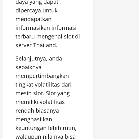
daya yang dapat
dipercaya untuk
mendapatkan
informasikan informasi
terbaru mengenai slot di
server Thailand.
Selanjutnya, anda
sebaiknya
mempertimbangkan
tingkat volatilitas dari
mesin slot. Slot yang
memiliki volatilitas
rendah biasanya
menghasilkan
keuntungan lebih rutin,
walaupun nilainya bisa