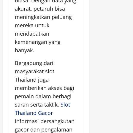
biasa. Dengan data yang
akurat, petaruh bisa
meningkatkan peluang
mereka untuk
mendapatkan
kemenangan yang
banyak.
Bergabung dari
masyarakat slot
Thailand juga
memberikan akses bagi
pemain dalam berbagi
saran serta taktik.
Slot
Thailand Gacor
Informasi bersangkutan
gacor dan pengalaman