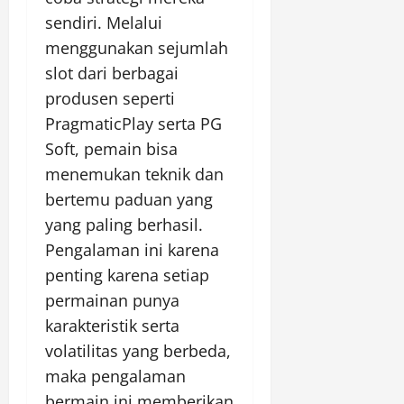
sendiri. Melalui
menggunakan sejumlah
slot dari berbagai
produsen seperti
PragmaticPlay serta PG
Soft, pemain bisa
menemukan teknik dan
bertemu paduan yang
yang paling berhasil.
Pengalaman ini karena
penting karena setiap
permainan punya
karakteristik serta
volatilitas yang berbeda,
maka pengalaman
bermain ini memberikan