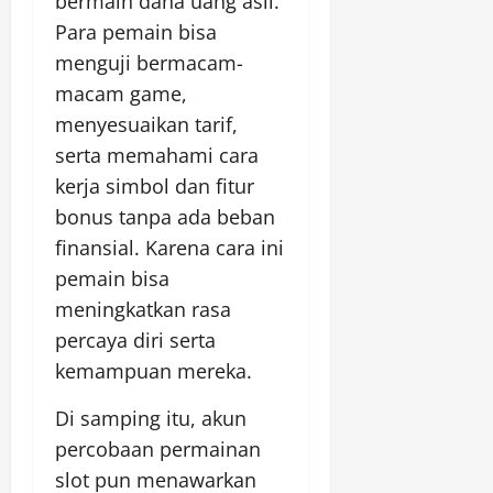
bermain dana uang asli.
Para pemain bisa
menguji bermacam-
macam game,
menyesuaikan tarif,
serta memahami cara
kerja simbol dan fitur
bonus tanpa ada beban
finansial. Karena cara ini
pemain bisa
meningkatkan rasa
percaya diri serta
kemampuan mereka.
Di samping itu, akun
percobaan permainan
slot pun menawarkan