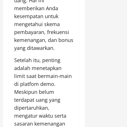
uang. Hal ini
memberikan Anda
kesempatan untuk
mengetahui skema
pembayaran, frekuensi
kemenangan, dan bonus
yang ditawarkan.
Setelah itu, penting
adalah menetapkan
limit saat bermain-main
di platfom demo.
Meskipun belum
terdapat uang yang
dipertaruhkan,
mengatur waktu serta
sasaran kemenangan