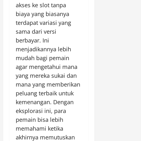
akses ke slot tanpa
biaya yang biasanya
terdapat variasi yang
sama dari versi
berbayar. Ini
menjadikannya lebih
mudah bagi pemain
agar mengetahui mana
yang mereka sukai dan
mana yang memberikan
peluang terbaik untuk
kemenangan. Dengan
eksplorasi ini, para
pemain bisa lebih
memahami ketika
akhirnya memutuskan