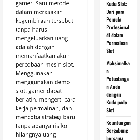
gamer. Satu metode
Kudu Slot:
Dari para
dalam merasakan
Pemula
kegembiraan tersebut
Profesional
tanpa harus
di dalam
mengeluarkan uang
Permainan
adalah dengan
Slot
memanfaatkan akun
Maksimalka
percobaan mesin slot.
n
Menggunakan
Petualanga
menggunakan demo
n Anda
slot, gamer dapat
dengan
berlatih, mengerti cara
Kuda pada
kerja permainan, dan
Slot
mencoba strategi baru
Keuntungan
tanpa adanya risiko
Bergabung
hilangnya uang
bersama