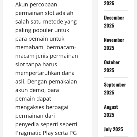
2026
Akun percobaan
permainan slot adalah
December
salah satu metode yang
2025
paling populer untuk
para pemain untuk
November
memahami bermacam-
2025
macam jenis permainan
October
slot tanpa harus
2025
mempertaruhkan dana
asli. Dengan pemakaian
September
akun demo, para
2025
pemain dapat
August
mengakses berbagai
2025
permainan dari
penyedia seperti seperti
July 2025
Pragmatic Play serta PG