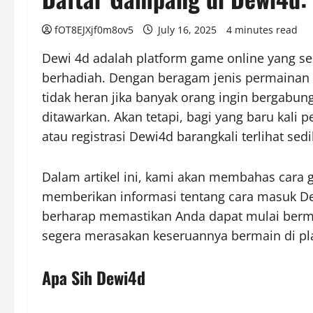
fOT8EJXjf0m8ov5
July 16, 2025
4 minutes read
Dewi 4d adalah platform game online yang s
berhadiah. Dengan beragam jenis permainan
tidak heran jika banyak orang ingin bergab
ditawarkan. Akan tetapi, bagi yang baru kali
atau registrasi Dewi4d barangkali terlihat se
Dalam artikel ini, kami akan membahas cara 
memberikan informasi tentang cara masuk De
berharap memastikan Anda dapat mulai berm
segera merasakan keseruannya bermain di plat
Apa Sih Dewi4d