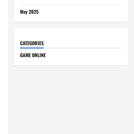
May 2025
CATEGORIES
GAME ONLINE