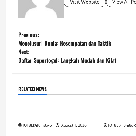
Visit Website
View All P
P
Previous:
Menelusuri Dunia: Kesempatan dan Taktik
o
Next:
s
Daftar Supertogel: Langkah Mudah dan Kilat
t
n
RELATED NEWS
GAME ONLINE
GAME ONLIN
a
Salju 4D: Panduan Lengkap untuk
Seluk Beluk Sa
v
Pemula
Perlu Anda Ta
i
fOT8EJXjf0m8ov5
August 1, 2026
fOT8EJXjf0m8ov