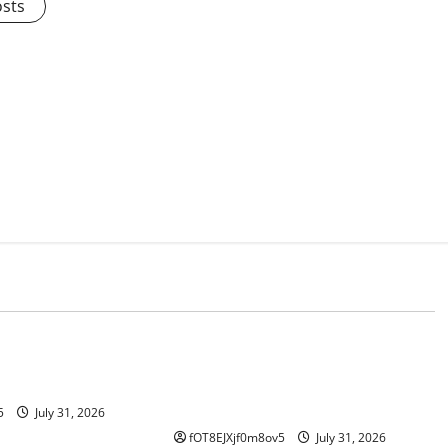
osts
E
GAME ONLINE
lju 4D: Apa yang
Kudu Slot: Dari para Pemula
hu
Profesional di dalam Permainan
Slot
5
July 31, 2026
fOT8EJXjf0m8ov5
July 31, 2026