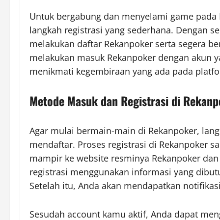
Untuk bergabung dan menyelami game pada 
langkah registrasi yang sederhana. Dengan se
melakukan daftar Rekanpoker serta segera be
melakukan masuk Rekanpoker dengan akun yan
menikmati kegembiraan yang ada pada platfor
Metode Masuk dan Registrasi di Rekanp
Agar mulai bermain-main di Rekanpoker, lan
mendaftar. Proses registrasi di Rekanpoker s
mampir ke website resminya Rekanpoker dan m
registrasi menggunakan informasi yang dibutu
Setelah itu, Anda akan mendapatkan notifikas
Sesudah account kamu aktif, Anda dapat me