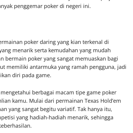
banyak penggemar poker di negeri ini.
rmainan poker daring yang kian terkenal di
 yang menarik serta kemudahan yang mudah
an bermain poker yang sangat memuaskan bagi
ebut memiliki antarmuka yang ramah pengguna, jadi
an diri pada game.
 mengetahui berbagai macam tipe game poker
ahlian kamu. Mulai dari permainan Texas Hold’em
n yang sangat begitu variatif. Tak hanya itu,
petisi yang hadiah-hadiah menarik, sehingga
eberhasilan.