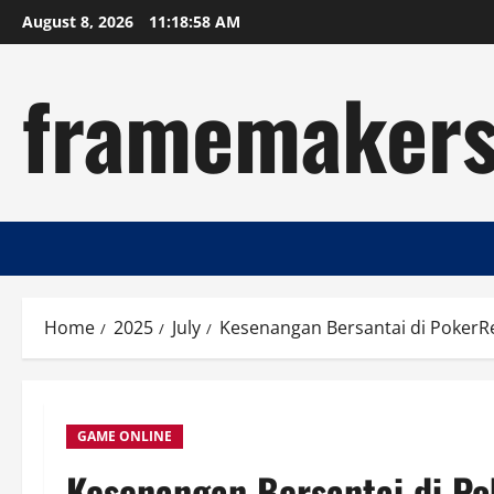
Skip
August 8, 2026
11:18:58 AM
to
content
framemakers
Home
2025
July
Kesenangan Bersantai di PokerR
GAME ONLINE
Kesenangan Bersantai di Po