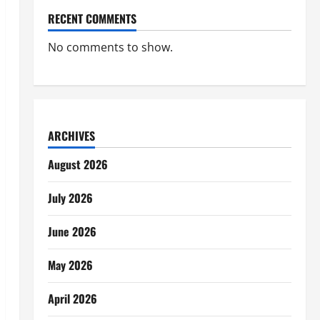
RECENT COMMENTS
No comments to show.
ARCHIVES
August 2026
July 2026
June 2026
May 2026
April 2026