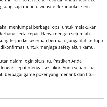
ngsung saja menuju website Rekanpoker sem
a bakal menjumpai berbagai opsi untuk melakukan
 sederhana serta cepat. Hanya dengan sejumlah
ng terjun ke keseruan bermain. Janganlah terlupa
dikonfirmasi untuk menjaga safety akun kamu.
tan dalam login situs itu. Pastikan Anda
dengan cepat mengakses akun Anda setiap saat.
i berbagai game poker yang menarik dan fitur-