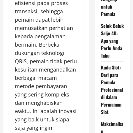
efisiensi pada proses
untuk
transaksi, sehingga
Pemula
pemain dapat lebih
Seluk Beluk
memusatkan perhatian
Salju 4D:
kepada pengalaman
Apa yang
bermain. Berbekal
Perlu Anda
dukungan teknologi
Tahu
QRIS, pemain tidak perlu
Kudu Slot:
kesulitan mengandalkan
Dari para
berbagai macam
Pemula
metode pembayaran
Profesional
yang sering kompleks
di dalam
dan menghabiskan
Permainan
waktu. Ini adalah inovasi
Slot
yang baik untuk siapa
Maksimalka
saja yang ingin
n