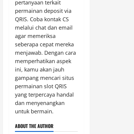
pertanyaan terkait
permainan deposit via
QRIS. Coba kontak CS
melalui chat dan email
agar memeriksa
seberapa cepat mereka
menjawab. Dengan cara
memperhatikan aspek
ini, kamu akan jauh
gampang mencari situs
permainan slot QRIS
yang terpercaya handal
dan menyenangkan
untuk bermain.
ABOUT THE AUTHOR