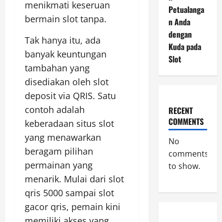
menikmati keseruan
Petualanga
bermain slot tanpa.
n Anda
dengan
Tak hanya itu, ada
Kuda pada
banyak keuntungan
Slot
tambahan yang
disediakan oleh slot
deposit via QRIS. Satu
contoh adalah
RECENT
COMMENTS
keberadaan situs slot
yang menawarkan
No
beragam pilihan
comments
permainan yang
to show.
menarik. Mulai dari slot
qris 5000 sampai slot
gacor qris, pemain kini
memiliki akses yang