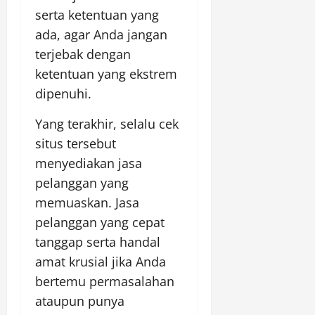
serta ketentuan yang
ada, agar Anda jangan
terjebak dengan
ketentuan yang ekstrem
dipenuhi.
Yang terakhir, selalu cek
situs tersebut
menyediakan jasa
pelanggan yang
memuaskan. Jasa
pelanggan yang cepat
tanggap serta handal
amat krusial jika Anda
bertemu permasalahan
ataupun punya