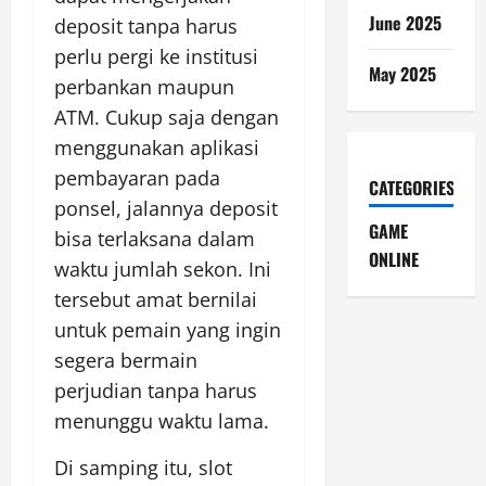
June 2025
deposit tanpa harus
perlu pergi ke institusi
May 2025
perbankan maupun
ATM. Cukup saja dengan
menggunakan aplikasi
pembayaran pada
CATEGORIES
ponsel, jalannya deposit
GAME
bisa terlaksana dalam
ONLINE
waktu jumlah sekon. Ini
tersebut amat bernilai
untuk pemain yang ingin
segera bermain
perjudian tanpa harus
menunggu waktu lama.
Di samping itu, slot