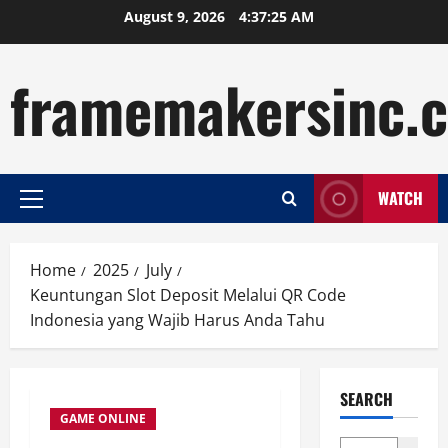
Skip
August 9, 2026
4:37:26 AM
to
content
framemakersinc.
WATCH
Primary
Menu
Home
2025
July
Keuntungan Slot Deposit Melalui QR Code
Indonesia yang Wajib Harus Anda Tahu
SEARCH
GAME ONLINE