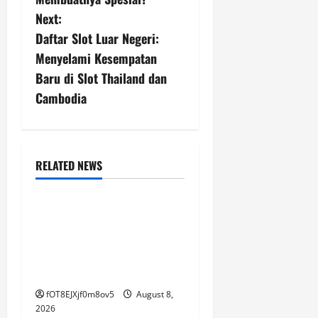
s
Next:
t
Daftar Slot Luar Negeri:
n
Menyelami Kesempatan
Baru di Slot Thailand dan
a
Cambodia
v
i
RELATED NEWS
g
GAME ONLINE
a
Permainan Slot Online
Pulsa: Deposito Lima
t
Ribu yang
i
Menguntungkan
o
fOT8EJXjf0m8ov5
August 8,
2026
GAME ONLINE