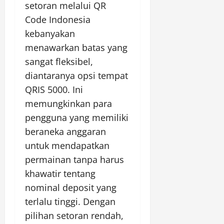
setoran melalui QR
Code Indonesia
kebanyakan
menawarkan batas yang
sangat fleksibel,
diantaranya opsi tempat
QRIS 5000. Ini
memungkinkan para
pengguna yang memiliki
beraneka anggaran
untuk mendapatkan
permainan tanpa harus
khawatir tentang
nominal deposit yang
terlalu tinggi. Dengan
pilihan setoran rendah,