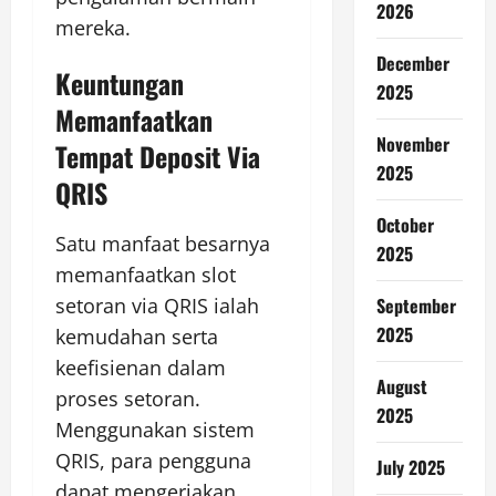
2026
mereka.
December
Keuntungan
2025
Memanfaatkan
November
Tempat Deposit Via
2025
QRIS
October
Satu manfaat besarnya
2025
memanfaatkan slot
setoran via QRIS ialah
September
2025
kemudahan serta
keefisienan dalam
August
proses setoran.
2025
Menggunakan sistem
QRIS, para pengguna
July 2025
dapat mengerjakan