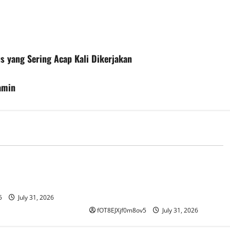
s yang Sering Acap Kali Dikerjakan
amin
E
GAME ONLINE
lju 4D: Apa yang
Kudu Slot: Dari para Pemula
hu
Profesional di dalam Permainan
Slot
5
July 31, 2026
fOT8EJXjf0m8ov5
July 31, 2026