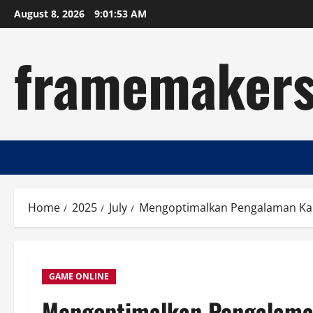
Skip
August 8, 2026
9:01:53 AM
to
content
framemakers
Home
2025
July
Mengoptimalkan Pengalaman Kal
GAME ONLINE
Mengoptimalkan Pengalaman