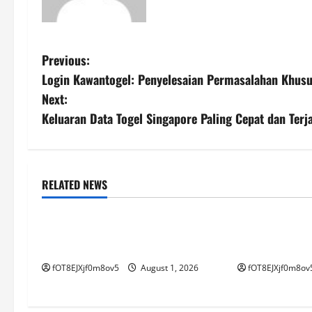
P
Previous:
Login Kawantogel: Penyelesaian Permasalahan Khusu
o
Next:
s
Keluaran Data Togel Singapore Paling Cepat dan Terj
t
n
RELATED NEWS
GAME ONLINE
GAME ONLIN
a
Salju 4D: Panduan Lengkap untuk
Seluk Beluk Sa
v
Pemula
Perlu Anda Ta
i
fOT8EJXjf0m8ov5
August 1, 2026
fOT8EJXjf0m8ov
g