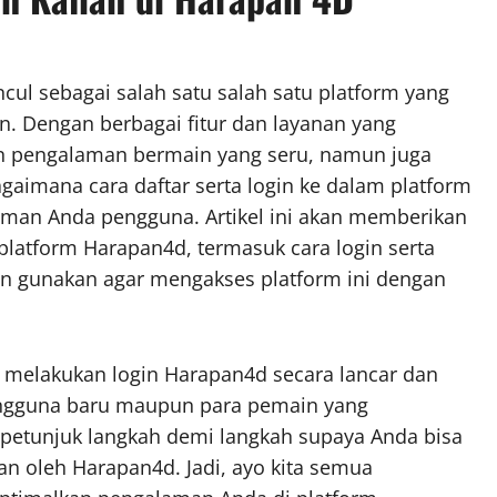
ul sebagai salah satu salah satu platform yang
n. Dengan berbagai fitur dan layanan yang
an pengalaman bermain yang seru, namun juga
aimana cara daftar serta login ke dalam platform
aman Anda pengguna. Artikel ini akan memberikan
latform Harapan4d, termasuk cara login serta
kan gunakan agar mengakses platform ini dengan
 melakukan login Harapan4d secara lancar dan
engguna baru maupun para pemain yang
 petunjuk langkah demi langkah supaya Anda bisa
an oleh Harapan4d. Jadi, ayo kita semua