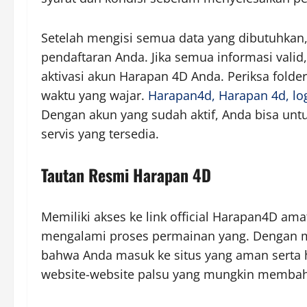
Setelah mengisi semua data yang dibutuhkan,
pendaftaran Anda. Jika semua informasi vali
aktivasi akun Harapan 4D Anda. Periksa fold
waktu yang wajar.
Harapan4d, Harapan 4d, lo
Dengan akun yang sudah aktif, Anda bisa un
servis yang tersedia.
Tautan Resmi Harapan 4D
Memiliki akses ke link official Harapan4D am
mengalami proses permainan yang. Dengan m
bahwa Anda masuk ke situs yang aman serta h
website-website palsu yang mungkin membahay