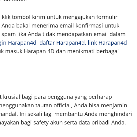
 klik tombol kirim untuk mengajukan formulir
d, Anda bakal menerima email konfirmasi untuk
er spam jika Anda tidak mendapatkan email dalam
gin Harapan4d, daftar Harapan4d, link Harapan4d
tuk masuk Harapan 4D dan menikmati berbagai
at krusial bagi para pengguna yang berharap
enggunakan tautan official, Anda bisa menjamin
andal. Ini sekali lagi membantu Anda menghindari
akan bagi safety akun serta data pribadi Anda.