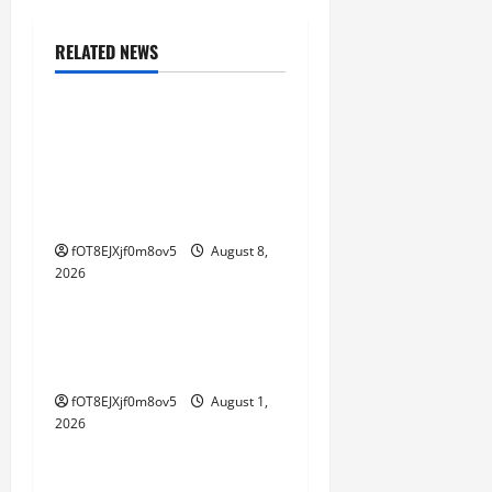
v
RELATED NEWS
GAME ONLINE
i
Permainan Slot Online
g
Pulsa: Deposito Lima
a
Ribu yang
Menguntungkan
t
fOT8EJXjf0m8ov5
August 8,
i
2026
GAME ONLINE
o
Salju 4D: Panduan
n
Lengkap untuk Pemula
fOT8EJXjf0m8ov5
August 1,
2026
GAME ONLINE
Seluk Beluk Salju 4D: Apa