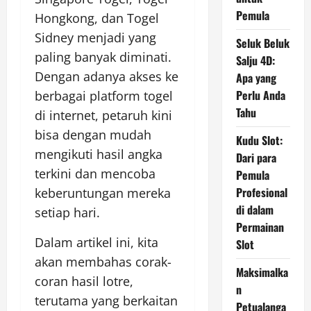
Pemula
Hongkong, dan Togel
Sidney menjadi yang
Seluk Beluk
paling banyak diminati.
Salju 4D:
Dengan adanya akses ke
Apa yang
Perlu Anda
berbagai platform togel
Tahu
di internet, petaruh kini
bisa dengan mudah
Kudu Slot:
mengikuti hasil angka
Dari para
terkini dan mencoba
Pemula
Profesional
keberuntungan mereka
di dalam
setiap hari.
Permainan
Dalam artikel ini, kita
Slot
akan membahas corak-
Maksimalka
coran hasil lotre,
n
terutama yang berkaitan
Petualanga