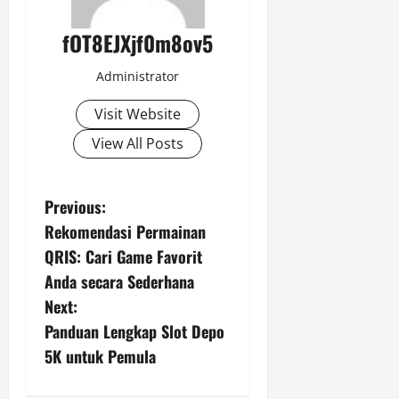
fOT8EJXjf0m8ov5
Administrator
Visit Website
View All Posts
P
Previous:
Rekomendasi Permainan
o
QRIS: Cari Game Favorit
s
Anda secara Sederhana
Next:
t
Panduan Lengkap Slot Depo
n
5K untuk Pemula
a