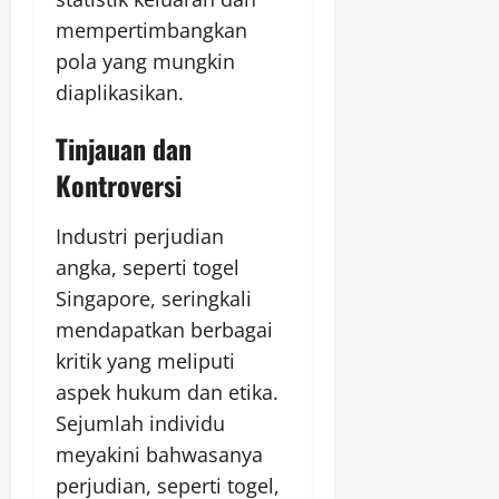
mempertimbangkan
pola yang mungkin
diaplikasikan.
Tinjauan dan
Kontroversi
Industri perjudian
angka, seperti togel
Singapore, seringkali
mendapatkan berbagai
kritik yang meliputi
aspek hukum dan etika.
Sejumlah individu
meyakini bahwasanya
perjudian, seperti togel,