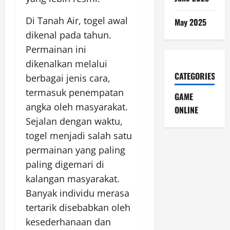
Di Tanah Air, togel awal
May 2025
dikenal pada tahun.
Permainan ini
dikenalkan melalui
CATEGORIES
berbagai jenis cara,
termasuk penempatan
GAME
angka oleh masyarakat.
ONLINE
Sejalan dengan waktu,
togel menjadi salah satu
permainan yang paling
paling digemari di
kalangan masyarakat.
Banyak individu merasa
tertarik disebabkan oleh
kesederhanaan dan