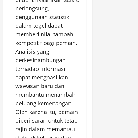
berlangsung,
penggunaan statistik
dalam togel dapat
memberi nilai tambah
kompetitif bagi pemain.
Analisis yang
berkesinambungan
terhadap informasi
dapat menghasilkan
wawasan baru dan
membantu menambah
peluang kemenangan.
Oleh karena itu, pemain
diberi saran untuk tetap
rajin dalam memantau
statistik keluaran dan