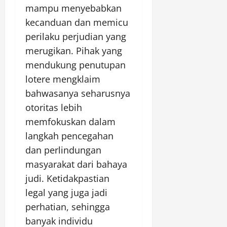
mampu menyebabkan
kecanduan dan memicu
perilaku perjudian yang
merugikan. Pihak yang
mendukung penutupan
lotere mengklaim
bahwasanya seharusnya
otoritas lebih
memfokuskan dalam
langkah pencegahan
dan perlindungan
masyarakat dari bahaya
judi. Ketidakpastian
legal yang juga jadi
perhatian, sehingga
banyak individu