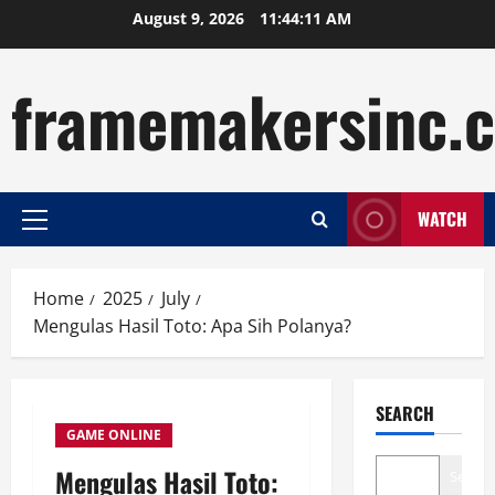
Skip
August 9, 2026
11:44:12 AM
to
content
framemakersinc.
WATCH
Primary
Menu
Home
2025
July
Mengulas Hasil Toto: Apa Sih Polanya?
SEARCH
GAME ONLINE
Mengulas Hasil Toto:
Search