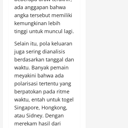
ada anggapan bahwa
angka tersebut memiliki
kemungkinan lebih
tinggi untuk muncul lagi.
Selain itu, pola keluaran
juga sering dianalisis
berdasarkan tanggal dan
waktu. Banyak pemain
meyakini bahwa ada
polarisasi tertentu yang
berpatokan pada ritme
waktu, entah untuk togel
Singapore, Hongkong,
atau Sidney. Dengan
merekam hasil dari