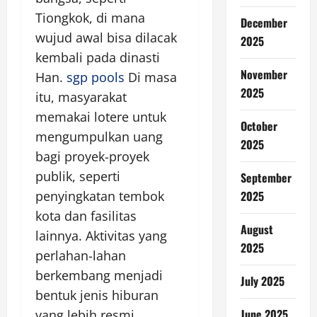
Tiongkok, di mana
December
wujud awal bisa dilacak
2025
kembali pada dinasti
November
Han.
sgp pools
Di masa
2025
itu, masyarakat
memakai lotere untuk
October
mengumpulkan uang
2025
bagi proyek-proyek
publik, seperti
September
penyingkatan tembok
2025
kota dan fasilitas
August
lainnya. Aktivitas yang
2025
perlahan-lahan
berkembang menjadi
July 2025
bentuk jenis hiburan
June 2025
yang lebih resmi.