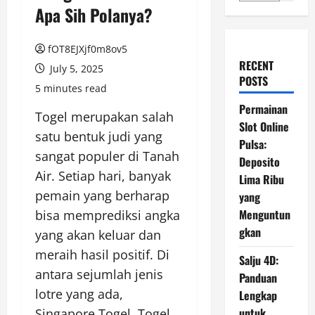
Apa Sih Polanya?
fOT8EJXjf0m8ov5
RECENT
July 5, 2025
POSTS
5 minutes read
Permainan
Togel merupakan salah
Slot Online
satu bentuk judi yang
Pulsa:
sangat populer di Tanah
Deposito
Air. Setiap hari, banyak
Lima Ribu
pemain yang berharap
yang
Menguntun
bisa memprediksi angka
gkan
yang akan keluar dan
meraih hasil positif. Di
Salju 4D:
antara sejumlah jenis
Panduan
lotre yang ada,
Lengkap
untuk
Singapore Togel, Togel