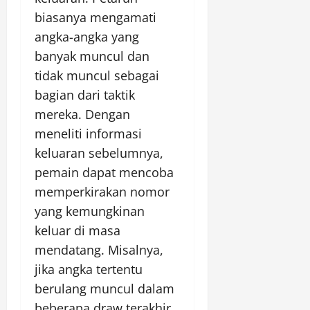
biasanya mengamati
angka-angka yang
banyak muncul dan
tidak muncul sebagai
bagian dari taktik
mereka. Dengan
meneliti informasi
keluaran sebelumnya,
pemain dapat mencoba
memperkirakan nomor
yang kemungkinan
keluar di masa
mendatang. Misalnya,
jika angka tertentu
berulang muncul dalam
beberapa draw terakhir,