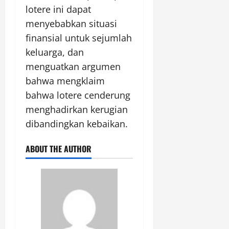
lotere ini dapat
menyebabkan situasi
finansial untuk sejumlah
keluarga, dan
menguatkan argumen
bahwa mengklaim
bahwa lotere cenderung
menghadirkan kerugian
dibandingkan kebaikan.
ABOUT THE AUTHOR