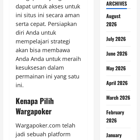
ARCHIVES
dapat untuk akses untuk
ini situs ini secara aman
August
serta cepat. Persiapkan
2026
diri Anda untuk
July 2026
mempelajari strategi
akan bisa membawa
June 2026
Anda Anda untuk meraih
kesuksesan dalam
May 2026
permainan ini yang satu
April 2026
ini.
March 2026
Kenapa Pilih
Wargapoker
February
2026
Wargapoker.com telah
jadi sebuah platform
January