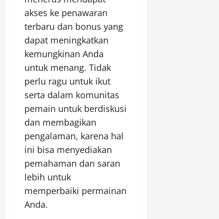
akses ke penawaran
terbaru dan bonus yang
dapat meningkatkan
kemungkinan Anda
untuk menang. Tidak
perlu ragu untuk ikut
serta dalam komunitas
pemain untuk berdiskusi
dan membagikan
pengalaman, karena hal
ini bisa menyediakan
pemahaman dan saran
lebih untuk
memperbaiki permainan
Anda.