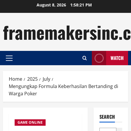
Skip
August 8, 2026
1:58:22 PM
to
content
framemakersinc.
WATCH
Primary
Menu
Home
2025
July
Mengungkap Formula Keberhasilan Bertanding di
Warga Poker
SEARCH
GAME ONLINE