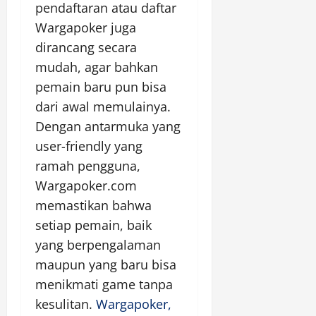
pendaftaran atau daftar
Wargapoker juga
dirancang secara
mudah, agar bahkan
pemain baru pun bisa
dari awal memulainya.
Dengan antarmuka yang
user-friendly yang
ramah pengguna,
Wargapoker.com
memastikan bahwa
setiap pemain, baik
yang berpengalaman
maupun yang baru bisa
menikmati game tanpa
kesulitan.
Wargapoker,