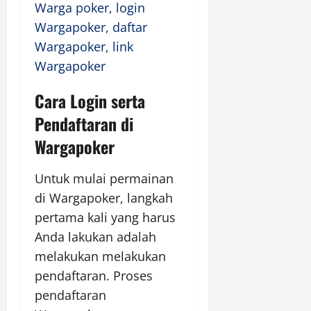
Warga poker, login
Wargapoker, daftar
Wargapoker, link
Wargapoker
Cara Login serta
Pendaftaran di
Wargapoker
Untuk mulai permainan
di Wargapoker, langkah
pertama kali yang harus
Anda lakukan adalah
melakukan melakukan
pendaftaran. Proses
pendaftaran