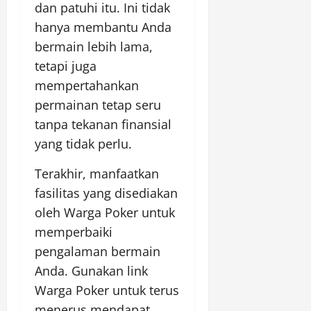
dan patuhi itu. Ini tidak
hanya membantu Anda
bermain lebih lama,
tetapi juga
mempertahankan
permainan tetap seru
tanpa tekanan finansial
yang tidak perlu.
Terakhir, manfaatkan
fasilitas yang disediakan
oleh Warga Poker untuk
memperbaiki
pengalaman bermain
Anda. Gunakan link
Warga Poker untuk terus
menerus mendapat