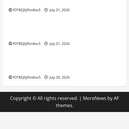
Seluk Beluk Salju 4D: Apa yang Perlu Anda Tahu
fOT8EJXjf0m8ov5
July 31, 2026
GAME ONLINE
Kudu Slot: Dari para Pemula Profesional di
dalam Permainan Slot
fOT8EJXjf0m8ov5
July 31, 2026
GAME ONLINE
Maksimalkan Petualangan Anda dengan Kuda
pada Slot
fOT8EJXjf0m8ov5
July 30, 2026
Copyright © All rights reserved.
|
MoreNews
by AF
themes.