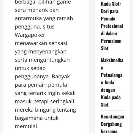
berbagai pilihan game
Kudu Slot:
seru menarik dan
Dari para
antarmuka yang ramah
Pemula
Profesional
pengguna, situs
di dalam
Wargapoker
Permainan
menawarkan sensasi
Slot
yang menyenangkan
serta menguntungkan
Maksimalka
n
untuk setiap
Petualanga
penggunanya. Banyak
n Anda
para pemain pemula
dengan
yang tertarik ingin sekali
Kuda pada
masuk, tetapi seringkali
Slot
mereka bingung tentang
Keuntungan
bagaimana untuk
Bergabung
memulai.
bersama