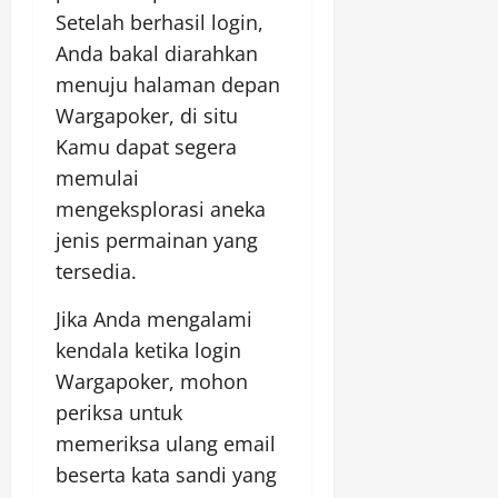
Setelah berhasil login,
Anda bakal diarahkan
menuju halaman depan
Wargapoker, di situ
Kamu dapat segera
memulai
mengeksplorasi aneka
jenis permainan yang
tersedia.
Jika Anda mengalami
kendala ketika login
Wargapoker, mohon
periksa untuk
memeriksa ulang email
beserta kata sandi yang