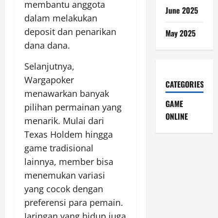
membantu anggota
June 2025
dalam melakukan
deposit dan penarikan
May 2025
dana dana.
Selanjutnya,
Wargapoker
CATEGORIES
menawarkan banyak
GAME
pilihan permainan yang
ONLINE
menarik. Mulai dari
Texas Holdem hingga
game tradisional
lainnya, member bisa
menemukan variasi
yang cocok dengan
preferensi para pemain.
Jaringan yang hidup juga