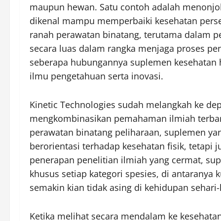
maupun hewan. Satu contoh adalah menonjol 
dikenal mampu memperbaiki kesehatan perse
ranah perawatan binatang, terutama dalam pe
secara luas dalam rangka menjaga proses pe
seberapa hubungannya suplemen kesehatan 
ilmu pengetahuan serta inovasi.
Kinetic Technologies sudah melangkah ke d
mengkombinasikan pemahaman ilmiah terbaru
perawatan binatang peliharaan, suplemen yang
berorientasi terhadap kesehatan fisik, tetapi 
penerapan penelitian ilmiah yang cermat, s
khusus setiap kategori spesies, di antaranya k
semakin kian tidak asing di kehidupan sehari-
Ketika melihat secara mendalam ke kesehatan