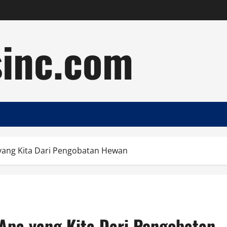
inc.com
 yang Kita Dari Pengobatan Hewan
 Apa yang Kita Dari Pengobatan