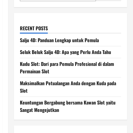
RECENT POSTS
Salju 4D: Panduan Lengkap untuk Pemula
Seluk Beluk Salju 4D: Apa yang Perlu Anda Tahu
Kudu Slot: Dari para Pemula Profesional di dalam
Permainan Slot
Maksimalkan Petualangan Anda dengan Kuda pada
Slot
Keuntungan Bergabung bersama Kawan Slot yaitu
Sangat Mengejutkan