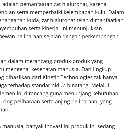
adalah pemanfaatan zat hialuronat, karena
ndian serta memperbaiki kelembapan kulit. Dalam
nanganan kuda, zat hialuronat telah dimanfaatkan
nyembuhan serta kinerja. Ini menunjukkan
hewan peliharaan sejalan dengan perkembangan
epan dalam merancang produk-produk yang
 mengenai kesehatan manusia. Dari lingkup
 dihasilkan dari Kinetic Technologies tak hanya
juga terhadap standar hidup binatang. Melalui
uplemen ini dirancang guna menunjang kebutuhan
ucing peliharaan serta anjing peliharaan, yang
hari.
 manusia, banyak inovasi ini produk ini sedang