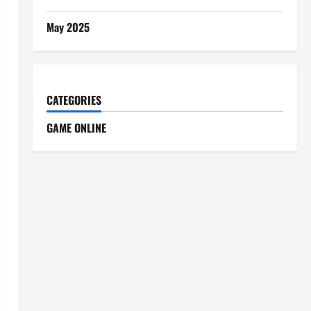
May 2025
CATEGORIES
GAME ONLINE