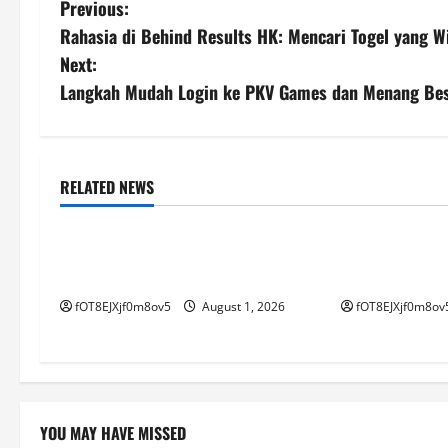
P
Previous:
Rahasia di Behind Results HK: Mencari Togel yang W
o
Next:
s
Langkah Mudah Login ke PKV Games dan Menang Be
t
n
RELATED NEWS
GAME ONLINE
GAME ONLIN
a
Salju 4D: Panduan Lengkap untuk
Seluk Beluk Sa
v
Pemula
Perlu Anda Ta
i
fOT8EJXjf0m8ov5
August 1, 2026
fOT8EJXjf0m8ov
g
a
t
YOU MAY HAVE MISSED
GAME ONLINE
GAME ON