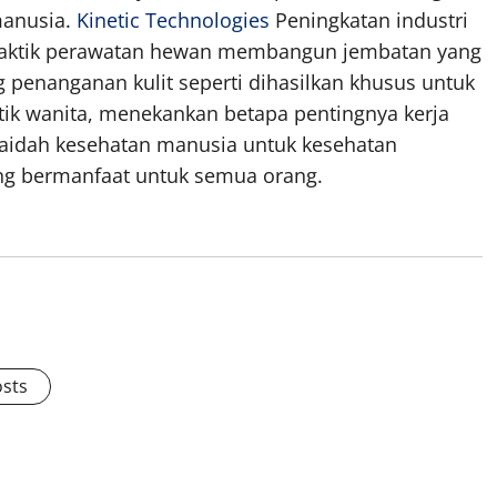
manusia.
Kinetic Technologies
Peningkatan industri
praktik perawatan hewan membangun jembatan yang
 penanganan kulit seperti dihasilkan khusus untuk
ik wanita, menekankan betapa pentingnya kerja
kaidah kesehatan manusia untuk kesehatan
ng bermanfaat untuk semua orang.
osts