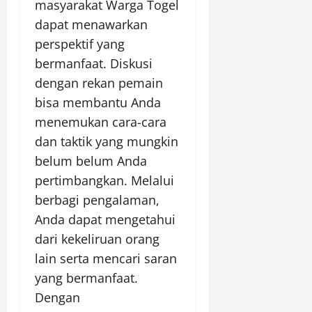
masyarakat Warga Togel
dapat menawarkan
perspektif yang
bermanfaat. Diskusi
dengan rekan pemain
bisa membantu Anda
menemukan cara-cara
dan taktik yang mungkin
belum belum Anda
pertimbangkan. Melalui
berbagi pengalaman,
Anda dapat mengetahui
dari kekeliruan orang
lain serta mencari saran
yang bermanfaat.
Dengan