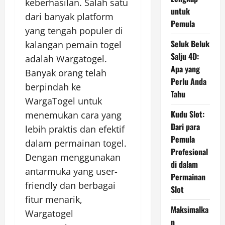
keberhasilan. Salah satu
untuk
dari banyak platform
Pemula
yang tengah populer di
Seluk Beluk
kalangan pemain togel
Salju 4D:
adalah Wargatogel.
Apa yang
Banyak orang telah
Perlu Anda
berpindah ke
Tahu
WargaTogel untuk
Kudu Slot:
menemukan cara yang
Dari para
lebih praktis dan efektif
Pemula
dalam permainan togel.
Profesional
Dengan menggunakan
di dalam
antarmuka yang user-
Permainan
friendly dan berbagai
Slot
fitur menarik,
Maksimalka
Wargatogel
n