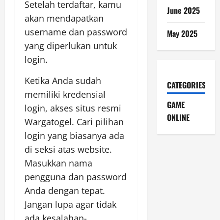
Setelah terdaftar, kamu
June 2025
akan mendapatkan
username dan password
May 2025
yang diperlukan untuk
login.
Ketika Anda sudah
CATEGORIES
memiliki kredensial
GAME
login, akses situs resmi
ONLINE
Wargatogel. Cari pilihan
login yang biasanya ada
di seksi atas website.
Masukkan nama
pengguna dan password
Anda dengan tepat.
Jangan lupa agar tidak
ada kesalahan-