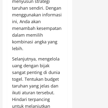
menyusun strategi
taruhan sendiri. Dengan
menggunakan informasi
ini, Anda akan
menambah kesempatan
dalam memilih
kombinasi angka yang
lebih.
Selanjutnya, mengelola
uang dengan bijak
sangat penting di dunia
togel. Tentukan budget
taruhan yang jelas dan
ikuti aturan tersebut.
Hindari terpancing
untuk melanjutkan