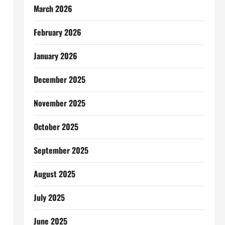
March 2026
February 2026
January 2026
December 2025
November 2025
October 2025
September 2025
August 2025
July 2025
June 2025