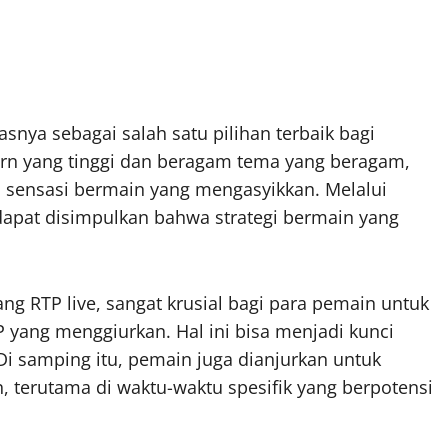
snya sebagai salah satu pilihan terbaik bagi
urn yang tinggi dan beragam tema yang beragam,
 sensasi bermain yang mengasyikkan. Melalui
apat disimpulkan bahwa strategi bermain yang
ng RTP live, sangat krusial bagi para pemain untuk
yang menggiurkan. Hal ini bisa menjadi kunci
i samping itu, pemain juga dianjurkan untuk
terutama di waktu-waktu spesifik yang berpotensi