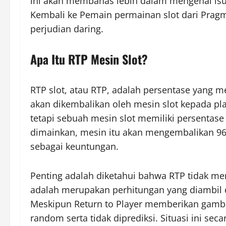
ini akan membahas lebih dalam mengenai isu 
Kembali ke Pemain permainan slot dari Pragm
perjudian daring.
Apa Itu RTP Mesin Slot?
RTP slot, atau RTP, adalah persentase yang
akan dikembalikan oleh mesin slot kepada pl
tetapi sebuah mesin slot memiliki persentase
dimainkan, mesin itu akan mengembalikan 96 
sebagai keuntungan.
Penting adalah diketahui bahwa RTP tidak mem
adalah merupakan perhitungan yang diambil d
Meskipun Return to Player memberikan gamba
random serta tidak diprediksi. Situasi ini s