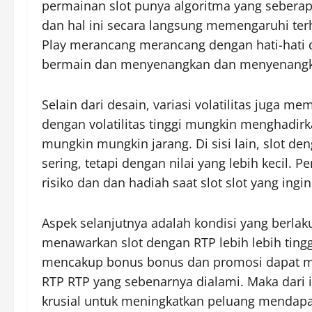
permainan slot punya algoritma yang seberap
dan hal ini secara langsung memengaruhi ter
Play merancang merancang dengan hati-hati 
bermain dan menyenangkan dan menyenangk
Selain dari desain, variasi volatilitas juga m
dengan volatilitas tinggi mungkin menghadirk
mungkin mungkin jarang. Di sisi lain, slot d
sering, tetapi dengan nilai yang lebih kecil.
risiko dan dan hadiah saat slot slot yang ingin
Aspek selanjutnya adalah kondisi yang berlak
menawarkan slot dengan RTP lebih lebih tinggi
mencakup bonus bonus dan promosi dapat m
RTP RTP yang sebenarnya dialami. Maka dari i
krusial untuk meningkatkan peluang menda