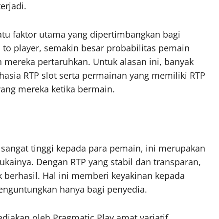
erjadi.
atu faktor utama yang dipertimbangkan bagi
n to player, semakin besar probabilitas pemain
mereka pertaruhkan. Untuk alasan ini, banyak
hasia RTP slot serta permainan yang memiliki RTP
ang mereka ketika bermain.
 sangat tinggi kepada para pemain, ini merupakan
ainya. Dengan RTP yang stabil dan transparan,
berhasil. Hal ini memberi keyakinan kepada
menguntungkan hanya bagi penyedia.
diakan oleh Pragmatic Play amat variatif,