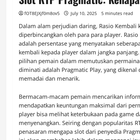
fOT8EJXjf0m8ov5
July 10, 2025
5 minutes read
Dalam alam perjudian daring, Rasio Kembali k
diperbincangkan oleh para para player. Rasi
adalah persentase yang menyatakan seberapa
kembali kepada player dalam jangka panjang.
pilihan pemain dalam memutuskan permainan 
diminati adalah Pragmatic Play, yang dikenal
memadai dan menarik.
Bermacam-macam pemain mencarikan informas
mendapatkan keuntungan maksimal dari perm
player bisa melihat keterbukaan pada game 
menyenangkan. Seiring dengan popularitas R
penasaran mengapa slot dari penyedia Pragmat