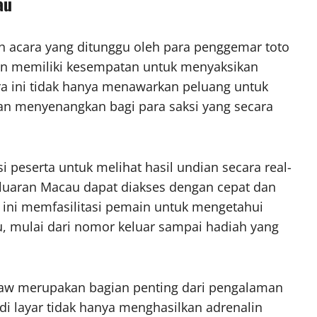
au
 acara yang ditunggu oleh para penggemar toto
ain memiliki kesempatan untuk menyaksikan
ra ini tidak hanya menawarkan peluang untuk
 menyenangkan bagi para saksi yang secara
i peserta untuk melihat hasil undian secara real-
keluaran Macau dapat diakses dengan cepat dan
 ini memfasilitasi pemain untuk mengetahui
, mulai dari nomor keluar sampai hadiah yang
draw merupakan bagian penting dari pengalaman
i layar tidak hanya menghasilkan adrenalin