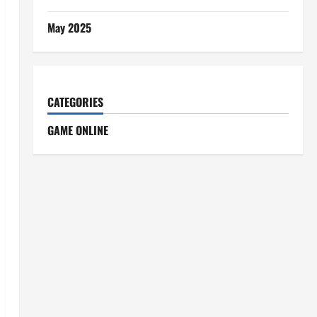
May 2025
CATEGORIES
GAME ONLINE