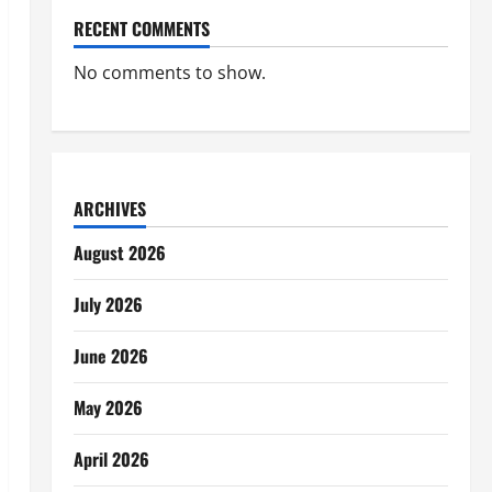
RECENT COMMENTS
No comments to show.
ARCHIVES
August 2026
July 2026
June 2026
May 2026
April 2026