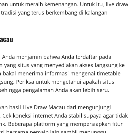
an untuk meraih kemenangan. Untuk itu, live draw
 tradisi yang terus berkembang di kalangan
Macau
gi Anda menjamin bahwa Anda terdaftar pada
orm yang situs yang menyediakan akses langsung ke
 bakal menerima informasi mengenai timetable
sung. Periksa untuk mengetahui apakah situs
 sehingga pengalaman Anda akan lebih seru.
kan hasil Live Draw Macau dari mengunjungi
Cek koneksi internet Anda stabil supaya agar tidak
rik. Beberapa platform yang mempersiapkan fitur
ksi bersama pemain lain sambil menunggu