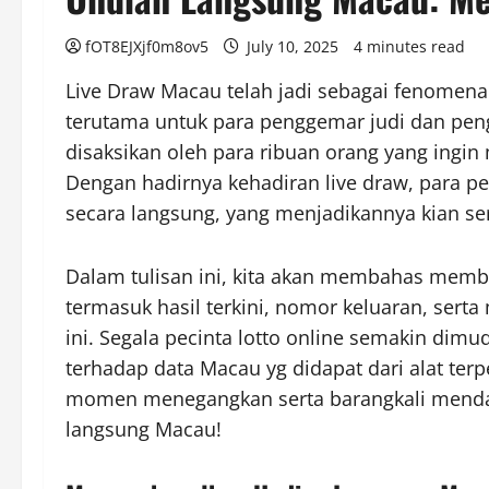
fOT8EJXjf0m8ov5
July 10, 2025
4 minutes read
Live Draw Macau telah jadi sebagai fenomen
terutama untuk para penggemar judi dan peng
disaksikan oleh para ribuan orang yang ingin
Dengan hadirnya kehadiran live draw, para p
secara langsung, yang menjadikannya kian se
Dalam tulisan ini, kita akan membahas memba
termasuk hasil terkini, nomor keluaran, sert
ini. Segala pecinta lotto online semakin dim
terhadap data Macau yg didapat dari alat ter
momen menegangkan serta barangkali menda
langsung Macau!