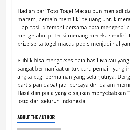
Hadiah dari Toto Togel Macau pun menjadi da
macam, pemain memiliki peluang untuk meraih
Tiap hasil ditemani bersama data mengenai p
mengetahui potensi menang mereka sendiri. 
prize serta togel macau pools menjadi hal yan
Publik bisa mengakses data hasil Makau yang t
sangat bermanfaat untuk para pemain yang in
angka bagi permainan yang selanjutnya. Deng
partisipan dapat jadi percaya diri dalam mem
Hasil dan piala yang disajikan menyebabkan
lotto dari seluruh Indonesia.
ABOUT THE AUTHOR