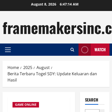
Skip
August 8, 2026
6:47:14 AM
to
content
framemakersinc.
WATCH
Primary
Menu
Home
2025
August
Berita Terbaru Togel SDY: Update Keluaran dan
Hasil
SEARCH
GAME ONLINE