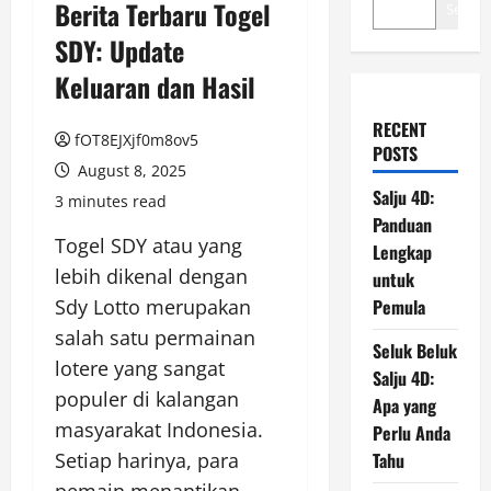
Berita Terbaru Togel
Search
SDY: Update
Keluaran dan Hasil
RECENT
fOT8EJXjf0m8ov5
POSTS
August 8, 2025
Salju 4D:
3 minutes read
Panduan
Togel SDY atau yang
Lengkap
lebih dikenal dengan
untuk
Sdy Lotto merupakan
Pemula
salah satu permainan
Seluk Beluk
lotere yang sangat
Salju 4D:
populer di kalangan
Apa yang
masyarakat Indonesia.
Perlu Anda
Setiap harinya, para
Tahu