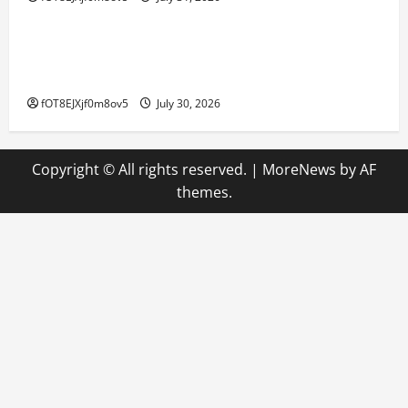
GAME ONLINE
Maksimalkan Petualangan Anda dengan Kuda
pada Slot
fOT8EJXjf0m8ov5
July 30, 2026
Copyright © All rights reserved.
|
MoreNews
by AF
themes.