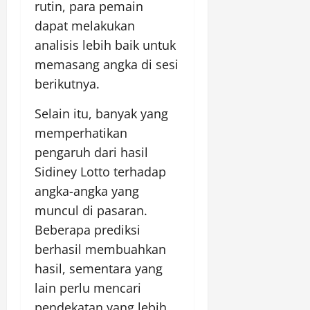
rutin, para pemain
dapat melakukan
analisis lebih baik untuk
memasang angka di sesi
berikutnya.
Selain itu, banyak yang
memperhatikan
pengaruh dari hasil
Sidiney Lotto terhadap
angka-angka yang
muncul di pasaran.
Beberapa prediksi
berhasil membuahkan
hasil, sementara yang
lain perlu mencari
pendekatan yang lebih