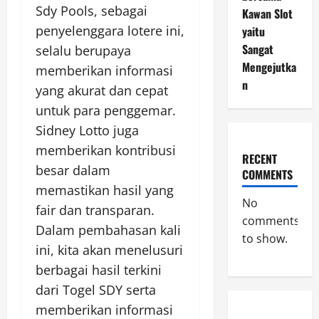
Sdy Pools, sebagai
Kawan Slot
penyelenggara lotere ini,
yaitu
Sangat
selalu berupaya
Mengejutka
memberikan informasi
n
yang akurat dan cepat
untuk para penggemar.
Sidney Lotto juga
memberikan kontribusi
RECENT
besar dalam
COMMENTS
memastikan hasil yang
No
fair dan transparan.
comments
Dalam pembahasan kali
to show.
ini, kita akan menelusuri
berbagai hasil terkini
dari Togel SDY serta
memberikan informasi