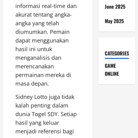
informasi real-time dan
June 2025
akurat tentang angka-
May 2025
angka yang telah
diumumkan. Pemain
dapat menggunakan
hasil ini untuk
CATEGORIES
menganalisis dan
GAME
merencanakan
ONLINE
permainan mereka di
masa depan.
Sidney Lotto juga tidak
kalah penting dalam
dunia Togel SDY. Setiap
hasil yang keluar
menjadi referensi bagi