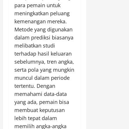
para pemain untuk
meningkatkan peluang
kemenangan mereka.
Metode yang digunakan
dalam prediksi biasanya
melibatkan studi
terhadap hasil keluaran
sebelumnya, tren angka,
serta pola yang mungkin
muncul dalam periode
tertentu. Dengan
memahami data-data
yang ada, pemain bisa
membuat keputusan
lebih tepat dalam
memilih angka-angka