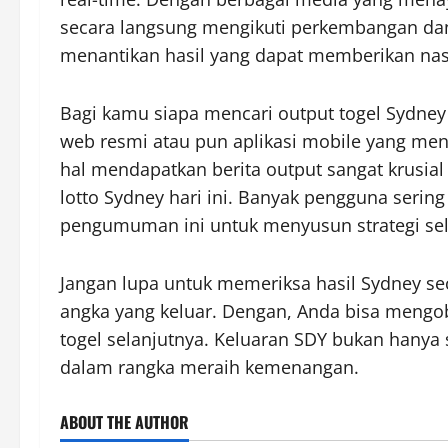
secara langsung mengikuti perkembangan dan ha
menantikan hasil yang dapat memberikan nasib
Bagi kamu siapa mencari output togel Sydney 
web resmi atau pun aplikasi mobile yang me
hal mendapatkan berita output sangat krusial
lotto Sydney hari ini. Banyak pengguna seri
pengumuman ini untuk menyusun strategi sel
Jangan lupa untuk memeriksa hasil Sydney se
angka yang keluar. Dengan, Anda bisa meng
togel selanjutnya. Keluaran SDY bukan hanya
dalam rangka meraih kemenangan.
ABOUT THE AUTHOR