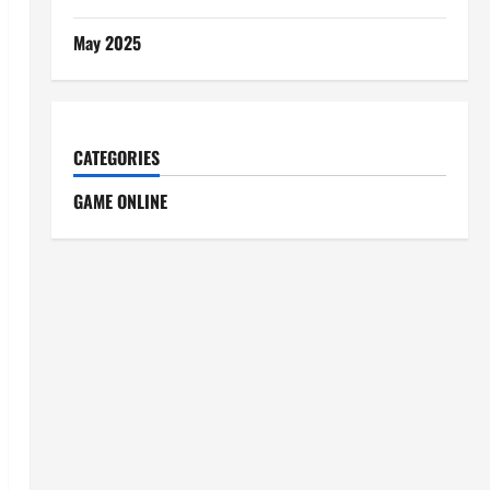
May 2025
CATEGORIES
GAME ONLINE