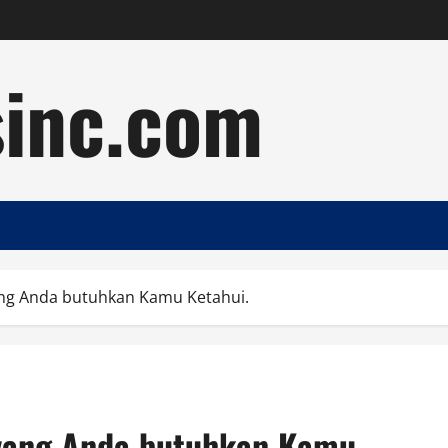
inc.com
yang Anda butuhkan Kamu Ketahui.
 yang Anda butuhkan Kamu