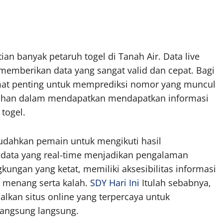
ian banyak petaruh togel di Tanah Air. Data live
memberikan data yang sangat valid dan cepat. Bagi
amat penting untuk memprediksi nomor yang muncul
ncahan dalam mendapatkan mendapatkan informasi
 togel.
dahkan pemain untuk mengikuti hasil
as data yang real-time menjadikan pengalaman
kungan yang ketat, memiliki aksesibilitas informasi
a menang serta kalah.
SDY Hari Ini
Itulah sebabnya,
an situs online yang terpercaya untuk
langsung langsung.