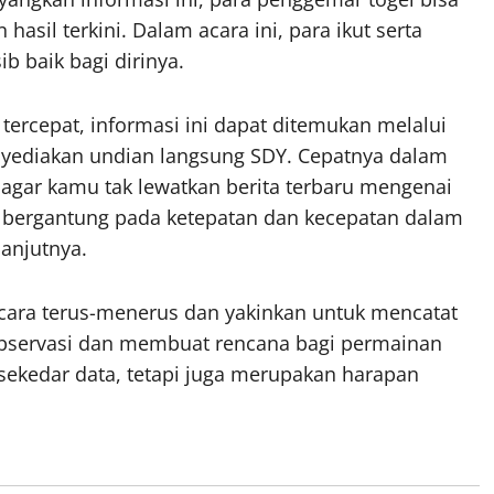
sil terkini. Dalam acara ini, para ikut serta
 baik bagi dirinya.
tercepat, informasi ini dapat ditemukan melalui
nyediakan undian langsung SDY. Cepatnya dalam
 agar kamu tak lewatkan berita terbaru mengenai
ng bergantung pada ketepatan dan kecepatan dalam
anjutnya.
cara terus-menerus dan yakinkan untuk mencatat
observasi dan membuat rencana bagi permainan
 sekedar data, tetapi juga merupakan harapan