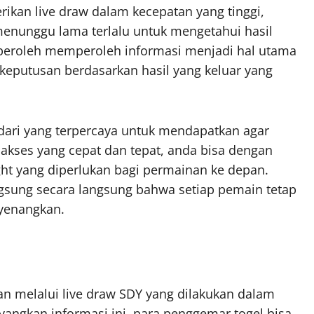
ikan live draw dalam kecepatan yang tinggi,
menunggu lama terlalu untuk mengetahui hasil
mperoleh memperoleh informasi menjadi hal utama
keputusan berdasarkan hasil yang keluar yang
dari yang terpercaya untuk mendapatkan agar
akses yang cepat dan tepat, anda bisa dengan
ht yang diperlukan bagi permainan ke depan.
ngsung secara langsung bahwa setiap pemain tetap
yenangkan.
an melalui live draw SDY yang dilakukan dalam
angkan informasi ini, para penggemar togel bisa