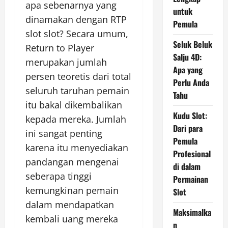
apa sebenarnya yang
untuk
dinamakan dengan RTP
Pemula
slot slot? Secara umum,
Seluk Beluk
Return to Player
Salju 4D:
merupakan jumlah
Apa yang
persen teoretis dari total
Perlu Anda
seluruh taruhan pemain
Tahu
itu bakal dikembalikan
Kudu Slot:
kepada mereka. Jumlah
Dari para
ini sangat penting
Pemula
karena itu menyediakan
Profesional
pandangan mengenai
di dalam
seberapa tinggi
Permainan
kemungkinan pemain
Slot
dalam mendapatkan
Maksimalka
kembali uang mereka
n