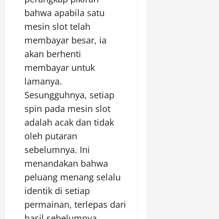
bahwa apabila satu
mesin slot telah
membayar besar, ia
akan berhenti
membayar untuk
lamanya.
Sesungguhnya, setiap
spin pada mesin slot
adalah acak dan tidak
oleh putaran
sebelumnya. Ini
menandakan bahwa
peluang menang selalu
identik di setiap
permainan, terlepas dari
hasil sebelumnya.