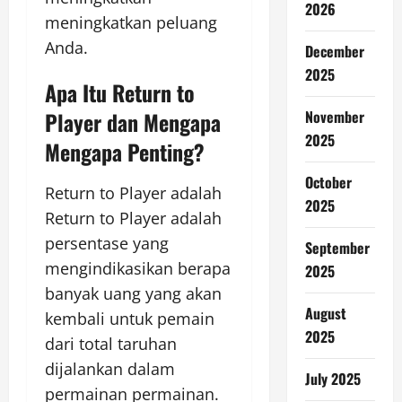
2026
meningkatkan peluang
Anda.
December
2025
Apa Itu Return to
Player dan Mengapa
November
2025
Mengapa Penting?
October
Return to Player adalah
2025
Return to Player adalah
persentase yang
September
mengindikasikan berapa
2025
banyak uang yang akan
August
kembali untuk pemain
2025
dari total taruhan
dijalankan dalam
July 2025
permainan permainan.