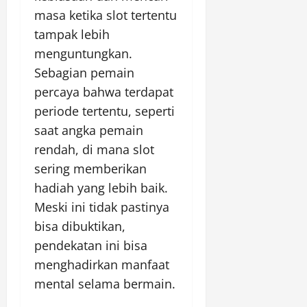
masa ketika slot tertentu
tampak lebih
menguntungkan.
Sebagian pemain
percaya bahwa terdapat
periode tertentu, seperti
saat angka pemain
rendah, di mana slot
sering memberikan
hadiah yang lebih baik.
Meski ini tidak pastinya
bisa dibuktikan,
pendekatan ini bisa
menghadirkan manfaat
mental selama bermain.