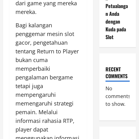
dari game yang mereka
Petualanga
mereka.
n Anda
dengan
Bagi kalangan
Kuda pada
penggemar mesin slot
Slot
gacor, pengetahuan
tentang Return to Player
bukan cuma
memperbaiki
RECENT
COMMENTS
pengalaman bergame
tetapi juga
No
mempengaruhi
comments
memengaruhi strategi
to show.
pemain. Melalui
informasi rahasia RTP,
player dapat
menggunakan informasi