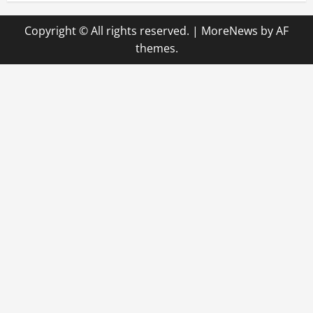
Copyright © All rights reserved.
|
MoreNews
by AF
themes.