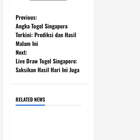
P
Previous:
Angka Togel Singapura
o
Terkini: Prediksi dan Hasil
s
Malam Ini
Next:
t
Live Draw Togel Singapore:
n
Saksikan Hasil Hari Ini Juga
a
v
RELATED NEWS
GAME ONLINE
i
Permainan Slot Online
g
Pulsa: Deposito Lima
a
Ribu yang