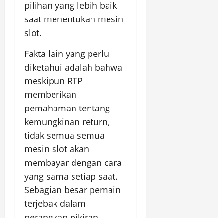
pilihan yang lebih baik
saat menentukan mesin
slot.
Fakta lain yang perlu
diketahui adalah bahwa
meskipun RTP
memberikan
pemahaman tentang
kemungkinan return,
tidak semua semua
mesin slot akan
membayar dengan cara
yang sama setiap saat.
Sebagian besar pemain
terjebak dalam
perangkap pikiran