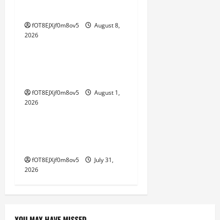
Menguntungkan
t
fOT8EJXjf0m8ov5
August 8,
i
2026
GAME ONLINE
o
Salju 4D: Panduan
n
Lengkap untuk Pemula
fOT8EJXjf0m8ov5
August 1,
2026
GAME ONLINE
Seluk Beluk Salju 4D: Apa
yang Perlu Anda Tahu
fOT8EJXjf0m8ov5
July 31,
2026
YOU MAY HAVE MISSED