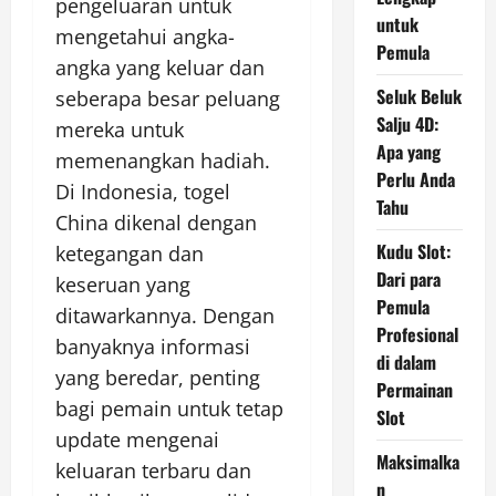
pengeluaran untuk
untuk
mengetahui angka-
Pemula
angka yang keluar dan
Seluk Beluk
seberapa besar peluang
Salju 4D:
mereka untuk
Apa yang
memenangkan hadiah.
Perlu Anda
Di Indonesia, togel
Tahu
China dikenal dengan
Kudu Slot:
ketegangan dan
Dari para
keseruan yang
Pemula
ditawarkannya. Dengan
Profesional
banyaknya informasi
di dalam
yang beredar, penting
Permainan
bagi pemain untuk tetap
Slot
update mengenai
Maksimalka
keluaran terbaru dan
n