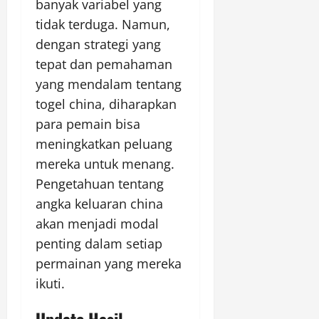
banyak variabel yang
tidak terduga. Namun,
dengan strategi yang
tepat dan pemahaman
yang mendalam tentang
togel china, diharapkan
para pemain bisa
meningkatkan peluang
mereka untuk menang.
Pengetahuan tentang
angka keluaran china
akan menjadi modal
penting dalam setiap
permainan yang mereka
ikuti.