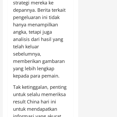
strategi mereka ke
depannya. Berita terkait
pengeluaran ini tidak
hanya menampilkan
angka, tetapi juga
analisis dari hasil yang
telah keluar
sebelumnya,
memberikan gambaran
yang lebih lengkap
kepada para pemain.
Tak ketinggalan, penting
untuk selalu memeriksa
result China hari ini
untuk mendapatkan
informasi yang akurat