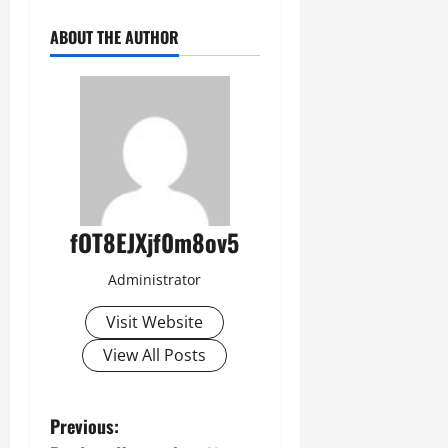
ABOUT THE AUTHOR
fOT8EJXjf0m8ov5
Administrator
Visit Website
View All Posts
P
Previous: