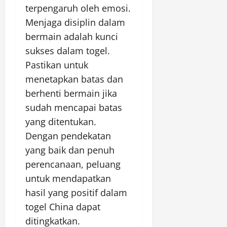
terpengaruh oleh emosi.
Menjaga disiplin dalam
bermain adalah kunci
sukses dalam togel.
Pastikan untuk
menetapkan batas dan
berhenti bermain jika
sudah mencapai batas
yang ditentukan.
Dengan pendekatan
yang baik dan penuh
perencanaan, peluang
untuk mendapatkan
hasil yang positif dalam
togel China dapat
ditingkatkan.