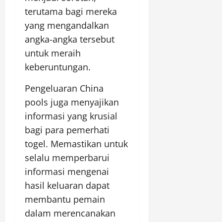
terutama bagi mereka
yang mengandalkan
angka-angka tersebut
untuk meraih
keberuntungan.
Pengeluaran China
pools juga menyajikan
informasi yang krusial
bagi para pemerhati
togel. Memastikan untuk
selalu memperbarui
informasi mengenai
hasil keluaran dapat
membantu pemain
dalam merencanakan