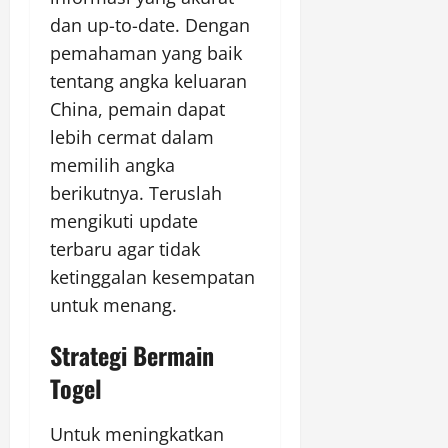
dan up-to-date. Dengan
pemahaman yang baik
tentang angka keluaran
China, pemain dapat
lebih cermat dalam
memilih angka
berikutnya. Teruslah
mengikuti update
terbaru agar tidak
ketinggalan kesempatan
untuk menang.
Strategi Bermain
Togel
Untuk meningkatkan