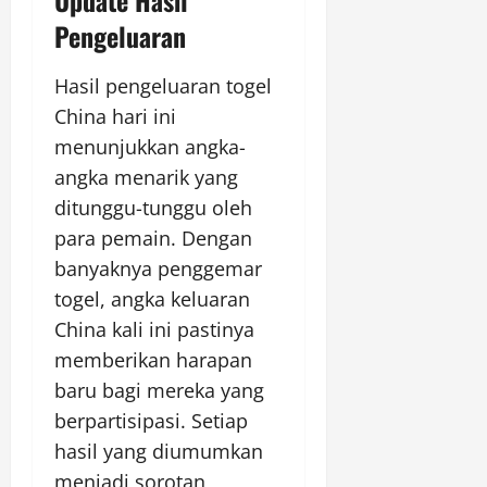
Update Hasil
Pengeluaran
Hasil pengeluaran togel
China hari ini
menunjukkan angka-
angka menarik yang
ditunggu-tunggu oleh
para pemain. Dengan
banyaknya penggemar
togel, angka keluaran
China kali ini pastinya
memberikan harapan
baru bagi mereka yang
berpartisipasi. Setiap
hasil yang diumumkan
menjadi sorotan,