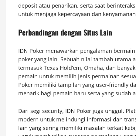
deposit atau penarikan, serta saat berinterak
untuk menjaga kepercayaan dan kenyamanan 
Perbandingan dengan Situs Lain
IDN Poker menawarkan pengalaman bermain y
poker yang lain. Sebuah nilai tambah utama 
termasuk Texas Hold’em, Omaha, dan banyak v
pemain untuk memilih jenis permainan sesuai
Poker memiliki tampilan yang user-friendly 
menarik bagi pemain baru serta yang sudah ah
Dari segi security, IDN Poker juga unggul. P
modern untuk melindungi informasi dan tran
lain yang sering memiliki masalah terkait ke