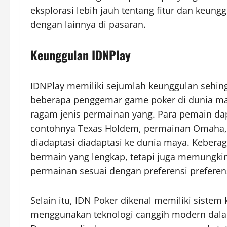
eksplorasi lebih jauh tentang fitur dan keung
dengan lainnya di pasaran.
Keunggulan IDNPlay
IDNPlay memiliki sejumlah keunggulan sehing
beberapa penggemar game poker di dunia maya
ragam jenis permainan yang. Para pemain da
contohnya Texas Holdem, permainan Omaha, h
diadaptasi diadaptasi ke dunia maya. Keber
bermain yang lengkap, tetapi juga memung
permainan sesuai dengan preferensi preferen
Selain itu, IDN Poker dikenal memiliki sistem
menggunakan teknologi canggih modern dalam