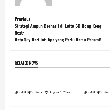
P
Previous:
Strategi Ampuh Berhasil di Lotto 6D Hong Kong
o
Next:
s
Data Sdy Hari Ini: Apa yang Perlu Kamu Pahami!
t
n
RELATED NEWS
GAME ONLINE
GAME ONLIN
a
Salju 4D: Panduan Lengkap untuk
Seluk Beluk Sa
v
Pemula
Perlu Anda Ta
i
fOT8EJXjf0m8ov5
August 1, 2026
fOT8EJXjf0m8ov
g