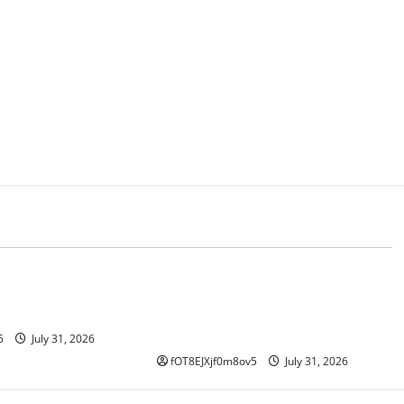
E
GAME ONLINE
lju 4D: Apa yang
Kudu Slot: Dari para Pemula
hu
Profesional di dalam Permainan
Slot
5
July 31, 2026
fOT8EJXjf0m8ov5
July 31, 2026