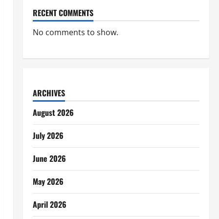
RECENT COMMENTS
No comments to show.
ARCHIVES
August 2026
July 2026
June 2026
May 2026
April 2026