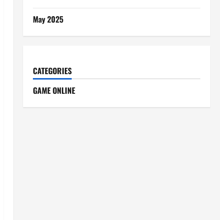
May 2025
CATEGORIES
GAME ONLINE