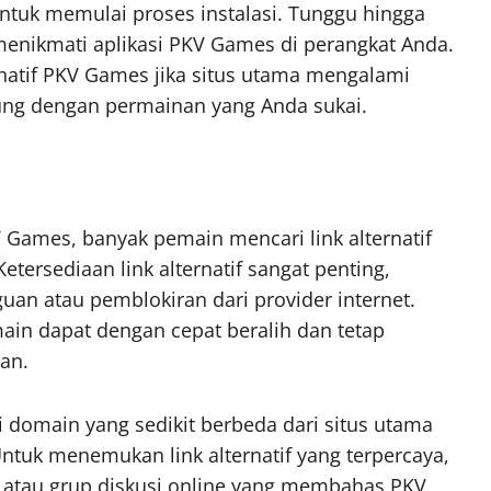
 untuk memulai proses instalasi. Tunggu hingga
 menikmati aplikasi PKV Games di perangkat Anda.
rnatif PKV Games jika situs utama mengalami
ung dengan permainan yang Anda sukai.
 Games, banyak pemain mencari link alternatif
tersediaan link alternatif sangat penting,
an atau pemblokiran dari provider internet.
main dapat dengan cepat beralih dan tetap
an.
ri domain yang sedikit berbeda dari situs utama
tuk menemukan link alternatif yang terpercaya,
 atau grup diskusi online yang membahas PKV