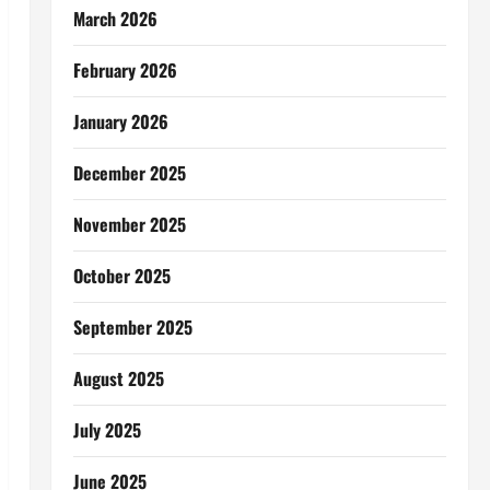
March 2026
February 2026
January 2026
December 2025
November 2025
October 2025
September 2025
August 2025
July 2025
June 2025