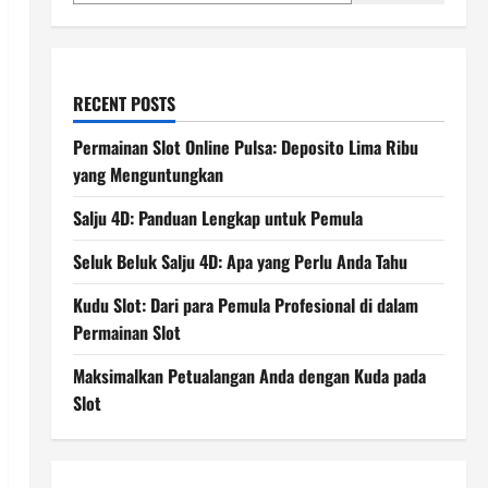
RECENT POSTS
Permainan Slot Online Pulsa: Deposito Lima Ribu
yang Menguntungkan
Salju 4D: Panduan Lengkap untuk Pemula
Seluk Beluk Salju 4D: Apa yang Perlu Anda Tahu
Kudu Slot: Dari para Pemula Profesional di dalam
Permainan Slot
Maksimalkan Petualangan Anda dengan Kuda pada
Slot