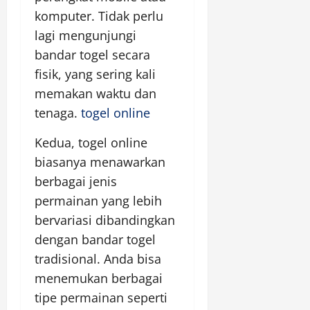
komputer. Tidak perlu
lagi mengunjungi
bandar togel secara
fisik, yang sering kali
memakan waktu dan
tenaga.
togel online
Kedua, togel online
biasanya menawarkan
berbagai jenis
permainan yang lebih
bervariasi dibandingkan
dengan bandar togel
tradisional. Anda bisa
menemukan berbagai
tipe permainan seperti