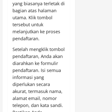
yang biasanya terletak di
bagian atas halaman
utama. Klik tombol
tersebut untuk
melanjutkan ke proses
pendaftaran.
Setelah mengklik tombol
pendaftaran, Anda akan
diarahkan ke formulir
pendaftaran. Isi semua
informasi yang
diperlukan secara
akurat, termasuk nama,
alamat email, nomor
telepon, dan kata sandi.