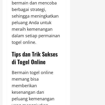
bermain dan mencoba
berbagai strategi,
sehingga meningkatkan
peluang Anda untuk
meraih kemenangan
dalam setiap permainan
togel online.
Tips dan Trik Sukses
di Togel Online
Bermain togel online
memang bisa
memberikan
kesenangan dan
peluang kemenangan