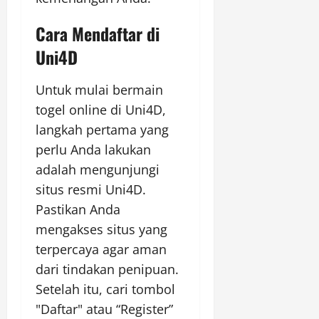
Cara Mendaftar di
Uni4D
Untuk mulai bermain
togel online di Uni4D,
langkah pertama yang
perlu Anda lakukan
adalah mengunjungi
situs resmi Uni4D.
Pastikan Anda
mengakses situs yang
terpercaya agar aman
dari tindakan penipuan.
Setelah itu, cari tombol
"Daftar" atau “Register”