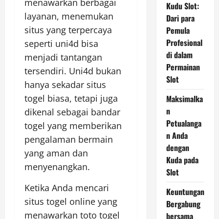
menawarkan berbagai
Kudu Slot:
layanan, menemukan
Dari para
situs yang terpercaya
Pemula
Profesional
seperti uni4d bisa
di dalam
menjadi tantangan
Permainan
tersendiri. Uni4d bukan
Slot
hanya sekadar situs
togel biasa, tetapi juga
Maksimalka
n
dikenal sebagai bandar
Petualanga
togel yang memberikan
n Anda
pengalaman bermain
dengan
yang aman dan
Kuda pada
menyenangkan.
Slot
Ketika Anda mencari
Keuntungan
situs togel online yang
Bergabung
menawarkan toto togel
bersama