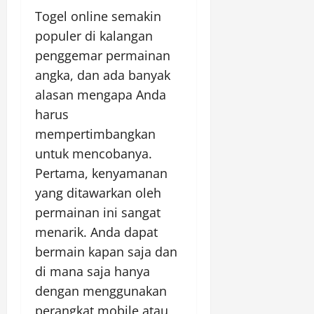
Togel online semakin
populer di kalangan
penggemar permainan
angka, dan ada banyak
alasan mengapa Anda
harus
mempertimbangkan
untuk mencobanya.
Pertama, kenyamanan
yang ditawarkan oleh
permainan ini sangat
menarik. Anda dapat
bermain kapan saja dan
di mana saja hanya
dengan menggunakan
perangkat mobile atau