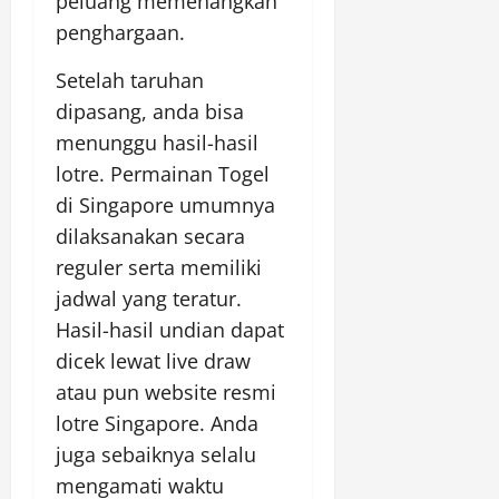
peluang memenangkan
penghargaan.
Setelah taruhan
dipasang, anda bisa
menunggu hasil-hasil
lotre. Permainan Togel
di Singapore umumnya
dilaksanakan secara
reguler serta memiliki
jadwal yang teratur.
Hasil-hasil undian dapat
dicek lewat live draw
atau pun website resmi
lotre Singapore. Anda
juga sebaiknya selalu
mengamati waktu