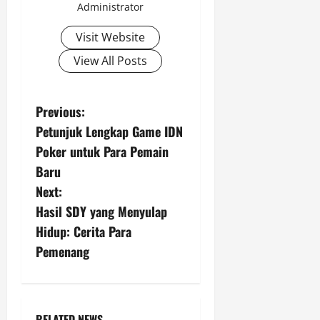
Administrator
Visit Website
View All Posts
P
Previous:
Petunjuk Lengkap Game IDN
o
Poker untuk Para Pemain
s
Baru
Next:
t
Hasil SDY yang Menyulap
n
Hidup: Cerita Para
Pemenang
a
v
RELATED NEWS