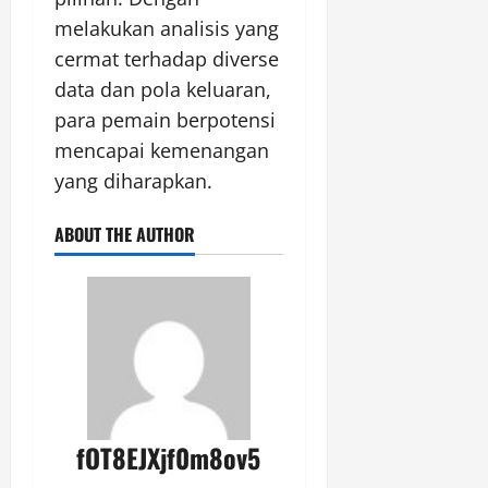
melakukan analisis yang
cermat terhadap diverse
data dan pola keluaran,
para pemain berpotensi
mencapai kemenangan
yang diharapkan.
ABOUT THE AUTHOR
fOT8EJXjf0m8ov5