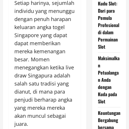
Setiap harinya, sejumlah
Kudu Slot:
Dari para
individu yang menunggu
Pemula
dengan penuh harapan
Profesional
keluaran angka togel
di dalam
Singapore yang dapat
Permainan
dapat memberikan
Slot
mereka kemenangan
Maksimalka
besar. Momen
n
menegangkan ketika live
Petualanga
draw Singapura adalah
n Anda
salah satu tradisi yang
dengan
dianut, di mana para
Kuda pada
penjudi berharap angka
Slot
yang mereka mereka
Keuntungan
akan muncul sebagai
Bergabung
juara.
bersama