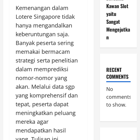
Kawan Slot
Kemenangan dalam
yaitu
Lotere Singapore tidak
Sangat
hanya mengandalkan
Mengejutka
keberuntungan saja.
n
Banyak peserta sering
memakai bermacam
strategi serta penelitian
dalam memprediksi
RECENT
COMMENTS
nomor-nomor yang
akan. Melalui data sgp
No
yang komprehensif dan
comments
tepat, peserta dapat
to show.
meningkatkan peluang
mereka agar
mendapatkan hasil
yang. Tulisan ini