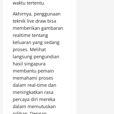
waktu tertentu.
Akhirnya, penggunaan
teknik live draw bisa
memberikan gambaran
realtime tentang
keluaran yang sedang
proses. Melihat
langsung pengundian
hasil singapura
membantu pemain
memahami proses
dalam real-time dan
meningkatkan rasa
percaya diri mereka
dalam memutuskan
pilihan. Dengan