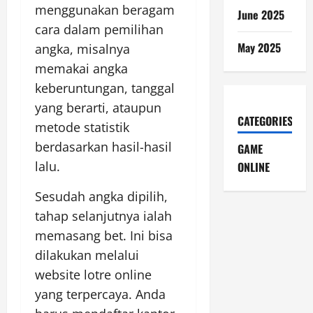
menggunakan beragam
June 2025
cara dalam pemilihan
May 2025
angka, misalnya
memakai angka
keberuntungan, tanggal
yang berarti, ataupun
CATEGORIES
metode statistik
berdasarkan hasil-hasil
GAME
lalu.
ONLINE
Sesudah angka dipilih,
tahap selanjutnya ialah
memasang bet. Ini bisa
dilakukan melalui
website lotre online
yang terpercaya. Anda