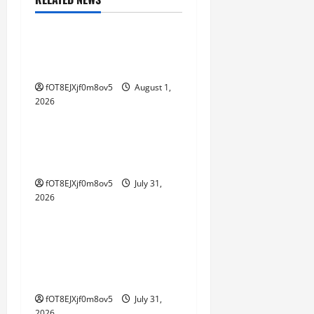
i
GAME ONLINE
g
Salju 4D: Panduan
a
Lengkap untuk Pemula
t
fOT8EJXjf0m8ov5
August 1,
2026
GAME ONLINE
i
Seluk Beluk Salju 4D: Apa
o
yang Perlu Anda Tahu
n
fOT8EJXjf0m8ov5
July 31,
2026
GAME ONLINE
Kudu Slot: Dari para
Pemula Profesional di
dalam Permainan Slot
fOT8EJXjf0m8ov5
July 31,
2026