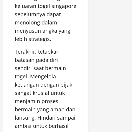
keluaran togel singapore
sebelumnya dapat
menolong dalam
menyusun angka yang
lebih strategis.
Terakhir, tetapkan
batasan pada diri
sendiri saat bermain
togel. Mengelola
keuangan dengan bijak
sangat krusial untuk
menjamin proses
bermain yang aman dan
lansung. Hindari sampai
ambisi untuk berhasil