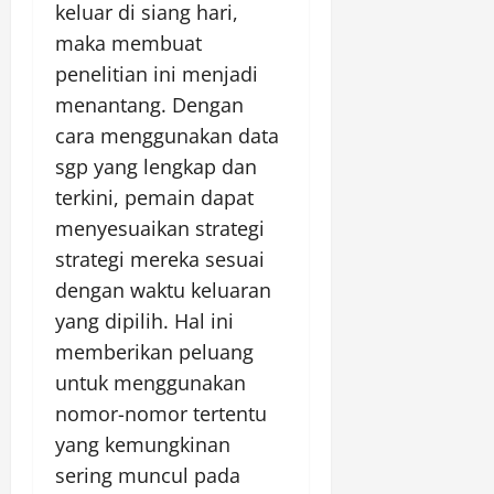
keluar di siang hari,
maka membuat
penelitian ini menjadi
menantang. Dengan
cara menggunakan data
sgp yang lengkap dan
terkini, pemain dapat
menyesuaikan strategi
strategi mereka sesuai
dengan waktu keluaran
yang dipilih. Hal ini
memberikan peluang
untuk menggunakan
nomor-nomor tertentu
yang kemungkinan
sering muncul pada