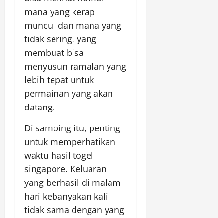
mana yang kerap
muncul dan mana yang
tidak sering, yang
membuat bisa
menyusun ramalan yang
lebih tepat untuk
permainan yang akan
datang.
Di samping itu, penting
untuk memperhatikan
waktu hasil togel
singapore. Keluaran
yang berhasil di malam
hari kebanyakan kali
tidak sama dengan yang