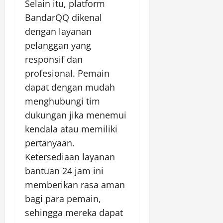
Selain itu, platform
BandarQQ dikenal
dengan layanan
pelanggan yang
responsif dan
profesional. Pemain
dapat dengan mudah
menghubungi tim
dukungan jika menemui
kendala atau memiliki
pertanyaan.
Ketersediaan layanan
bantuan 24 jam ini
memberikan rasa aman
bagi para pemain,
sehingga mereka dapat