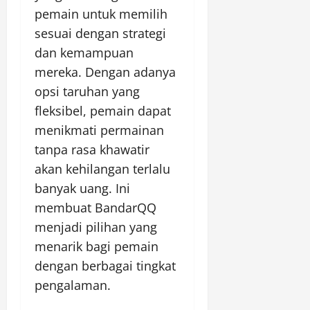
pemain untuk memilih
sesuai dengan strategi
dan kemampuan
mereka. Dengan adanya
opsi taruhan yang
fleksibel, pemain dapat
menikmati permainan
tanpa rasa khawatir
akan kehilangan terlalu
banyak uang. Ini
membuat BandarQQ
menjadi pilihan yang
menarik bagi pemain
dengan berbagai tingkat
pengalaman.