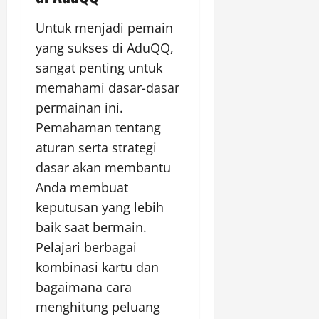
Untuk menjadi pemain
yang sukses di AduQQ,
sangat penting untuk
memahami dasar-dasar
permainan ini.
Pemahaman tentang
aturan serta strategi
dasar akan membantu
Anda membuat
keputusan yang lebih
baik saat bermain.
Pelajari berbagai
kombinasi kartu dan
bagaimana cara
menghitung peluang