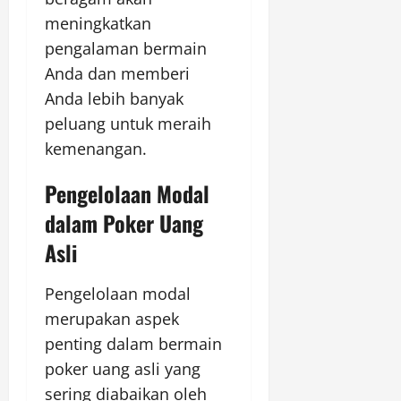
meningkatkan
pengalaman bermain
Anda dan memberi
Anda lebih banyak
peluang untuk meraih
kemenangan.
Pengelolaan Modal
dalam Poker Uang
Asli
Pengelolaan modal
merupakan aspek
penting dalam bermain
poker uang asli yang
sering diabaikan oleh