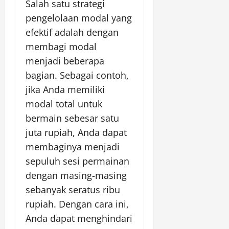
Salah satu strategi
pengelolaan modal yang
efektif adalah dengan
membagi modal
menjadi beberapa
bagian. Sebagai contoh,
jika Anda memiliki
modal total untuk
bermain sebesar satu
juta rupiah, Anda dapat
membaginya menjadi
sepuluh sesi permainan
dengan masing-masing
sebanyak seratus ribu
rupiah. Dengan cara ini,
Anda dapat menghindari