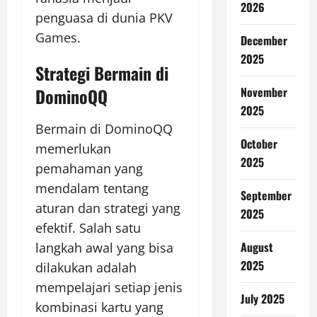
2026
penguasa di dunia PKV
Games.
December
2025
Strategi Bermain di
DominoQQ
November
2025
Bermain di DominoQQ
October
memerlukan
2025
pemahaman yang
mendalam tentang
September
aturan dan strategi yang
2025
efektif. Salah satu
August
langkah awal yang bisa
2025
dilakukan adalah
mempelajari setiap jenis
July 2025
kombinasi kartu yang