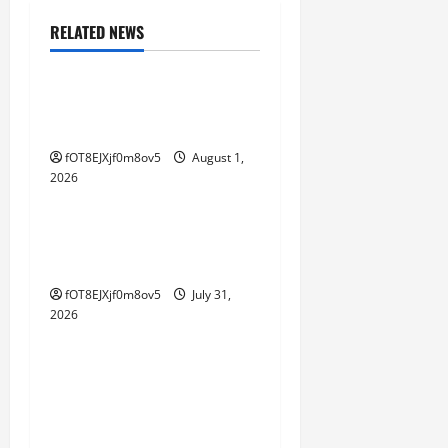
v
RELATED NEWS
GAME ONLINE
i
Salju 4D: Panduan
g
Lengkap untuk Pemula
a
fOT8EJXjf0m8ov5
August 1,
2026
t
GAME ONLINE
i
Seluk Beluk Salju 4D: Apa
yang Perlu Anda Tahu
o
fOT8EJXjf0m8ov5
July 31,
n
2026
GAME ONLINE
Kudu Slot: Dari para
Pemula Profesional di
dalam Permainan Slot