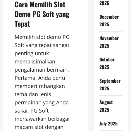
Cara Memilih Slot
2026
Demo PG Soft yang
December
Tepat
2025
Memilih slot demo PG
November
Soft yang tepat sangat
2025
penting untuk
October
memaksimalkan
2025
pengalaman bermain.
Pertama, Anda perlu
September
mempertimbangkan
2025
tema dan jenis
August
permainan yang Anda
2025
sukai. PG Soft
menawarkan berbagai
July 2025
macam slot dengan