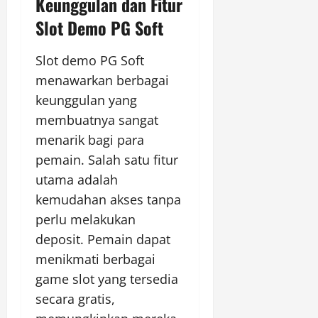
Keunggulan dan Fitur
Slot Demo PG Soft
Slot demo PG Soft
menawarkan berbagai
keunggulan yang
membuatnya sangat
menarik bagi para
pemain. Salah satu fitur
utama adalah
kemudahan akses tanpa
perlu melakukan
deposit. Pemain dapat
menikmati berbagai
game slot yang tersedia
secara gratis,