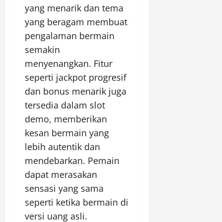
yang menarik dan tema
yang beragam membuat
pengalaman bermain
semakin
menyenangkan. Fitur
seperti jackpot progresif
dan bonus menarik juga
tersedia dalam slot
demo, memberikan
kesan bermain yang
lebih autentik dan
mendebarkan. Pemain
dapat merasakan
sensasi yang sama
seperti ketika bermain di
versi uang asli.