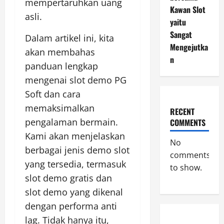
mempertaruhkan uang
Kawan Slot
asli.
yaitu
Sangat
Dalam artikel ini, kita
Mengejutka
akan membahas
n
panduan lengkap
mengenai slot demo PG
Soft dan cara
memaksimalkan
RECENT
pengalaman bermain.
COMMENTS
Kami akan menjelaskan
No
berbagai jenis demo slot
comments
yang tersedia, termasuk
to show.
slot demo gratis dan
slot demo yang dikenal
dengan performa anti
lag. Tidak hanya itu,