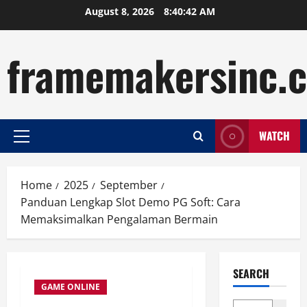
Skip
August 8, 2026
8:40:42 AM
to
content
framemakersinc.
WATCH
Primary
Menu
Home
2025
September
Panduan Lengkap Slot Demo PG Soft: Cara
Memaksimalkan Pengalaman Bermain
SEARCH
GAME ONLINE