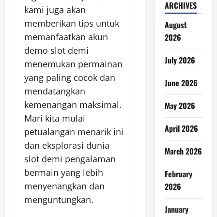
ARCHIVES
kami juga akan
memberikan tips untuk
August
memanfaatkan akun
2026
demo slot demi
July 2026
menemukan permainan
yang paling cocok dan
June 2026
mendatangkan
kemenangan maksimal.
May 2026
Mari kita mulai
April 2026
petualangan menarik ini
dan eksplorasi dunia
March 2026
slot demi pengalaman
bermain yang lebih
February
menyenangkan dan
2026
menguntungkan.
January