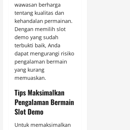
wawasan berharga
tentang kualitas dan
kehandalan permainan.
Dengan memilih slot
demo yang sudah
terbukti baik, Anda
dapat mengurangi risiko
pengalaman bermain
yang kurang
memuaskan.
Tips Maksimalkan
Pengalaman Bermain
Slot Demo
Untuk memaksimalkan