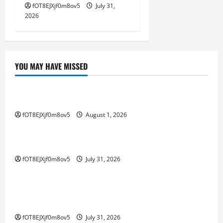
fOT8EJXjf0m8ov5
July 31,
2026
YOU MAY HAVE MISSED
GAME ONLINE
Salju 4D: Panduan Lengkap untuk Pemula
fOT8EJXjf0m8ov5
August 1, 2026
GAME ONLINE
Seluk Beluk Salju 4D: Apa yang Perlu Anda Tahu
fOT8EJXjf0m8ov5
July 31, 2026
GAME ONLINE
Kudu Slot: Dari para Pemula Profesional di
dalam Permainan Slot
fOT8EJXjf0m8ov5
July 31, 2026
GAME ONLINE