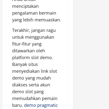
menciptakan
pengalaman bermain
yang lebih memuaskan.
Terakhir, jangan ragu
untuk menggunakan
fitur-fitur yang
ditawarkan oleh
platform slot demo.
Banyak situs
menyediakan link slot
demo yang mudah
diakses serta akun
demo slot yang
memudahkan pemain
baru.
demo pragmatic