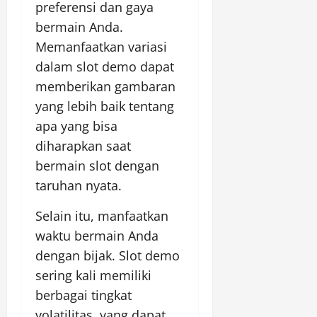
preferensi dan gaya
bermain Anda.
Memanfaatkan variasi
dalam slot demo dapat
memberikan gambaran
yang lebih baik tentang
apa yang bisa
diharapkan saat
bermain slot dengan
taruhan nyata.
Selain itu, manfaatkan
waktu bermain Anda
dengan bijak. Slot demo
sering kali memiliki
berbagai tingkat
volatilitas, yang dapat