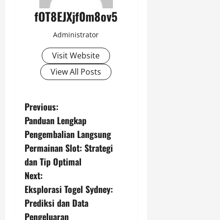
fOT8EJXjf0m8ov5
Administrator
Visit Website
View All Posts
P
Previous:
Panduan Lengkap
o
Pengembalian Langsung
s
Permainan Slot: Strategi
dan Tip Optimal
t
Next:
n
Eksplorasi Togel Sydney:
Prediksi dan Data
a
Pengeluaran