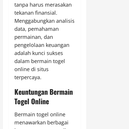
tanpa harus merasakan
tekanan finansial.
Menggabungkan analisis
data, pemahaman
permainan, dan
pengelolaan keuangan
adalah kunci sukses
dalam bermain togel
online di situs
terpercaya.
Keuntungan Bermain
Togel Online
Bermain togel online
menawarkan berbagai