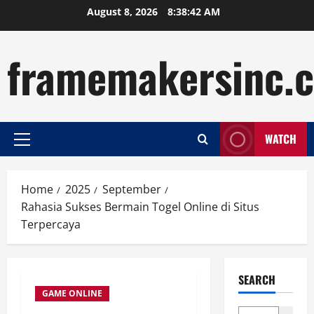
Skip
August 8, 2026
8:38:43 AM
to
content
framemakersinc.
WATCH
Primary
Menu
Home
2025
September
Rahasia Sukses Bermain Togel Online di Situs
Terpercaya
SEARCH
GAME ONLINE