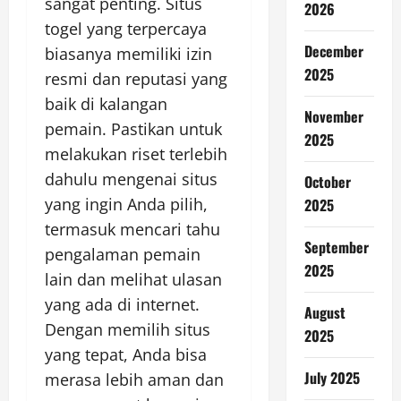
sangat penting. Situs
2026
togel yang terpercaya
December
biasanya memiliki izin
2025
resmi dan reputasi yang
baik di kalangan
November
pemain. Pastikan untuk
2025
melakukan riset terlebih
dahulu mengenai situs
October
yang ingin Anda pilih,
2025
termasuk mencari tahu
September
pengalaman pemain
2025
lain dan melihat ulasan
yang ada di internet.
August
Dengan memilih situs
2025
yang tepat, Anda bisa
July 2025
merasa lebih aman dan