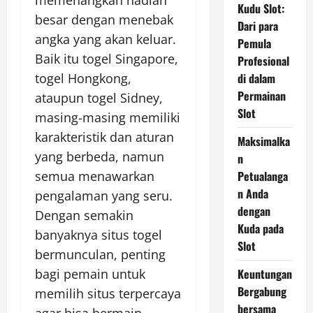
memenangkan hadiah
Kudu Slot:
besar dengan menebak
Dari para
angka yang akan keluar.
Pemula
Baik itu togel Singapore,
Profesional
togel Hongkong,
di dalam
Permainan
ataupun togel Sidney,
Slot
masing-masing memiliki
karakteristik dan aturan
Maksimalka
yang berbeda, namun
n
semua menawarkan
Petualanga
n Anda
pengalaman yang seru.
dengan
Dengan semakin
Kuda pada
banyaknya situs togel
Slot
bermunculan, penting
bagi pemain untuk
Keuntungan
Bergabung
memilih situs terpercaya
bersama