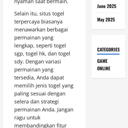
nyaman saat bermain.
June 2025
Selain itu, situs togel
May 2025
terpercaya biasanya
menawarkan berbagai
permainan yang
lengkap, seperti togel
CATEGORIES
sgp, togel hk, dan togel
GAME
sdy. Dengan variasi
ONLINE
permainan yang
tersedia, Anda dapat
memilih jenis togel yang
paling sesuai dengan
selera dan strategi
permainan Anda. Jangan
ragu untuk
membandingkan fitur