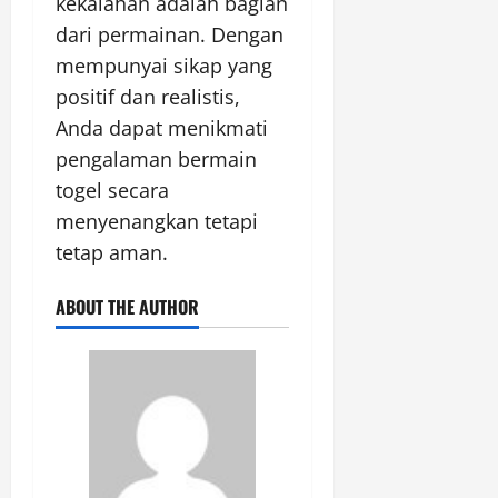
kekalahan adalah bagian
dari permainan. Dengan
mempunyai sikap yang
positif dan realistis,
Anda dapat menikmati
pengalaman bermain
togel secara
menyenangkan tetapi
tetap aman.
ABOUT THE AUTHOR