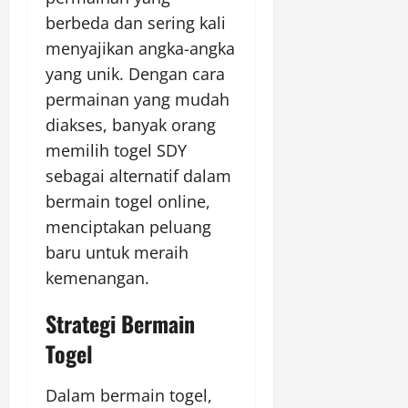
berbeda dan sering kali
menyajikan angka-angka
yang unik. Dengan cara
permainan yang mudah
diakses, banyak orang
memilih togel SDY
sebagai alternatif dalam
bermain togel online,
menciptakan peluang
baru untuk meraih
kemenangan.
Strategi Bermain
Togel
Dalam bermain togel,