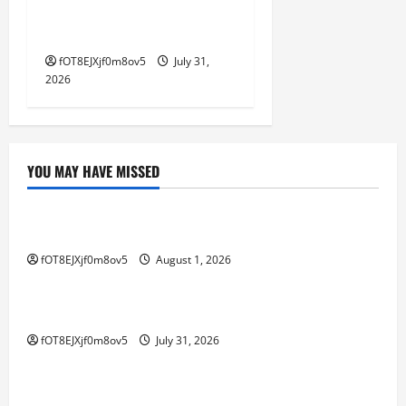
Pemula Profesional di
dalam Permainan Slot
fOT8EJXjf0m8ov5
July 31,
2026
YOU MAY HAVE MISSED
GAME ONLINE
Salju 4D: Panduan Lengkap untuk Pemula
fOT8EJXjf0m8ov5
August 1, 2026
GAME ONLINE
Seluk Beluk Salju 4D: Apa yang Perlu Anda Tahu
fOT8EJXjf0m8ov5
July 31, 2026
GAME ONLINE
Kudu Slot: Dari para Pemula Profesional di