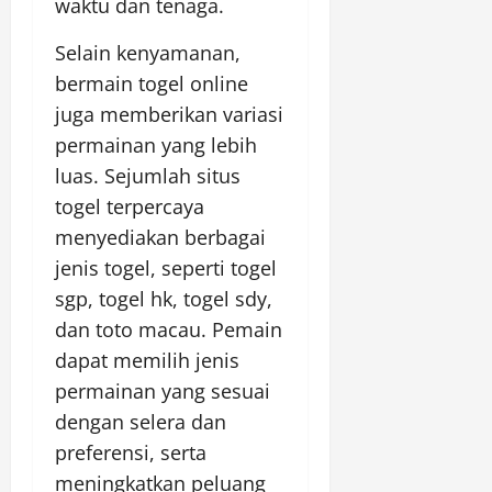
waktu dan tenaga.
Selain kenyamanan,
bermain togel online
juga memberikan variasi
permainan yang lebih
luas. Sejumlah situs
togel terpercaya
menyediakan berbagai
jenis togel, seperti togel
sgp, togel hk, togel sdy,
dan toto macau. Pemain
dapat memilih jenis
permainan yang sesuai
dengan selera dan
preferensi, serta
meningkatkan peluang