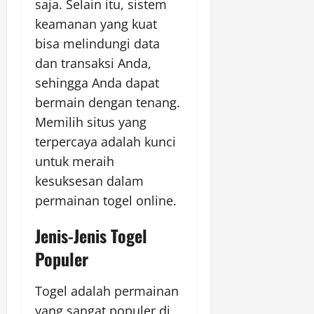
saja. Selain itu, sistem
keamanan yang kuat
bisa melindungi data
dan transaksi Anda,
sehingga Anda dapat
bermain dengan tenang.
Memilih situs yang
terpercaya adalah kunci
untuk meraih
kesuksesan dalam
permainan togel online.
Jenis-Jenis Togel
Populer
Togel adalah permainan
yang sangat populer di