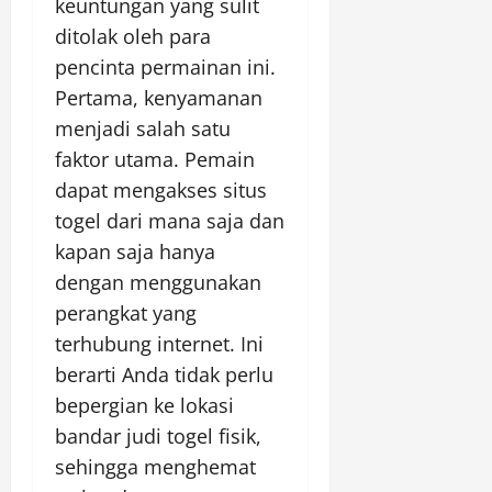
keuntungan yang sulit
ditolak oleh para
pencinta permainan ini.
Pertama, kenyamanan
menjadi salah satu
faktor utama. Pemain
dapat mengakses situs
togel dari mana saja dan
kapan saja hanya
dengan menggunakan
perangkat yang
terhubung internet. Ini
berarti Anda tidak perlu
bepergian ke lokasi
bandar judi togel fisik,
sehingga menghemat