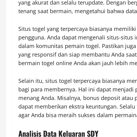
yang akurat dan selalu terupdate. Dengan be
tenang saat bermain, mengetahui bahwa data
Situs togel yang terpercaya biasanya memiliki
pengguna. Anda dapat mengenali situs-situs in
dalam komunitas pemain togel. Pastikan juga
yang responsif dan siap membantu Anda saat
bermain togel online Anda akan jauh lebih 
Selain itu, situs togel terpercaya biasanya
bagi para membernya. Hal ini dapat menjadi
menang Anda. Misalnya, bonus deposit atau p
dapat memberikan ekstra keuntungan. Selalu t
agar Anda bisa meraih sukses dalam permaina
Analisis Data Keluaran SDY