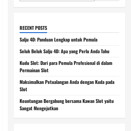
RECENT POSTS
Salju 4D: Panduan Lengkap untuk Pemula
Seluk Beluk Salju 4D: Apa yang Perlu Anda Tahu
Kudu Slot: Dari para Pemula Profesional di dalam
Permainan Slot
Maksimalkan Petualangan Anda dengan Kuda pada
Slot
Keuntungan Bergabung bersama Kawan Slot yaitu
Sangat Mengejutkan