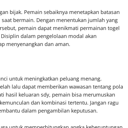
ngan bijak. Pemain sebaiknya menetapkan batasan
si saat bermain. Dengan menentukan jumlah yang
rsebut, pemain dapat menikmati permainan togel
 Disiplin dalam pengelolaan modal akan
ap menyenangkan dan aman.
unci untuk meningkatkan peluang menang.
 telah lalu dapat memberikan wawasan tentang pola
i hasil keluaran sdy, pemain bisa merumuskan
 kemunculan dan kombinasi tertentu. Jangan ragu
 membantu dalam pengambilan keputusan.
g juga untuk memperhitungkan angka keberuntungan