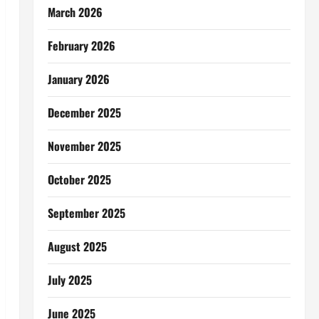
March 2026
February 2026
January 2026
December 2025
November 2025
October 2025
September 2025
August 2025
July 2025
June 2025