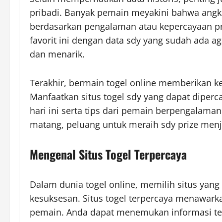
pribadi. Banyak pemain meyakini bahwa ang
berdasarkan pengalaman atau kepercayaan p
favorit ini dengan data sdy yang sudah ada a
dan menarik.
Terakhir, bermain togel online memberikan k
Manfaatkan situs togel sdy yang dapat diper
hari ini serta tips dari pemain berpengalaman
matang, peluang untuk meraih sdy prize menj
Mengenal Situs Togel Terpercaya
Dalam dunia togel online, memilih situs yan
kesuksesan. Situs togel terpercaya menawar
pemain. Anda dapat menemukan informasi terka