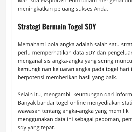
Mari kita eksplorasi lebih dalam mengenai du
meningkatkan peluang sukses Anda.
Strategi Bermain Togel SDY
Memahami pola angka adalah salah satu strat
perlu memperhatikan data SDY dan pengeluar
menganalisis angka-angka yang sering munc
kemungkinan keluaran angka pada togel hari 
berpotensi memberikan hasil yang baik.
Selain itu, mengambil keuntungan dari informa
Banyak bandar togel online menyediakan stati
wawasan tentang angka-angka yang memiliki p
menggunakan data ini sebagai pedoman, pema
sdy yang tepat.