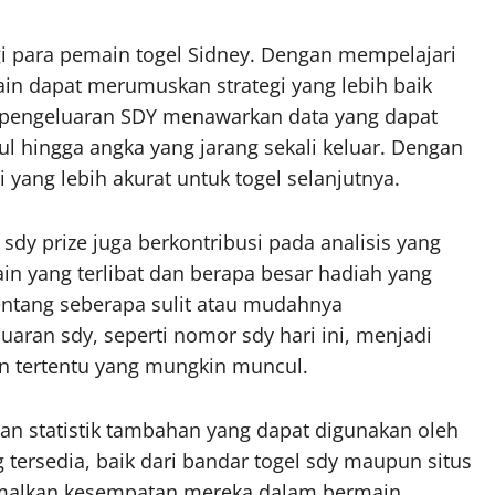
gi para pemain togel Sidney. Dengan mempelajari
main dapat merumuskan strategi yang lebih baik
 pengeluaran SDY menawarkan data yang dapat
ul hingga angka yang jarang sekali keluar. Dengan
yang lebih akurat untuk togel selanjutnya.
sdy prize juga berkontribusi pada analisis yang
n yang terlibat dan berapa besar hadiah yang
ntang seberapa sulit atau mudahnya
ran sdy, seperti nomor sdy hari ini, menjadi
ren tertentu yang mungkin muncul.
akan statistik tambahan yang dapat digunakan oleh
ersedia, baik dari bandar togel sdy maupun situs
imalkan kesempatan mereka dalam bermain.