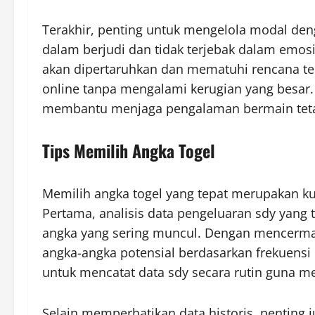
Terakhir, penting untuk mengelola modal de
dalam berjudi dan tidak terjebak dalam emo
akan dipertaruhkan dan mematuhi rencana te
online tanpa mengalami kerugian yang besar.
membantu menjaga pengalaman bermain tet
Tips Memilih Angka Togel
Memilih angka togel yang tepat merupakan k
Pertama, analisis data pengeluaran sdy yang
angka yang sering muncul. Dengan mencermat
angka-angka potensial berdasarkan frekuensi
untuk mencatat data sdy secara rutin guna
Selain memperhatikan data historis, pentin