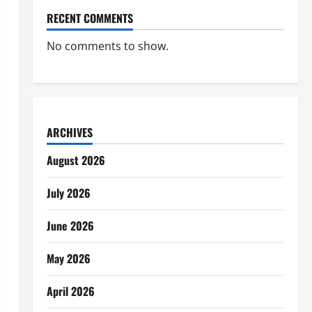
RECENT COMMENTS
No comments to show.
ARCHIVES
August 2026
July 2026
June 2026
May 2026
April 2026