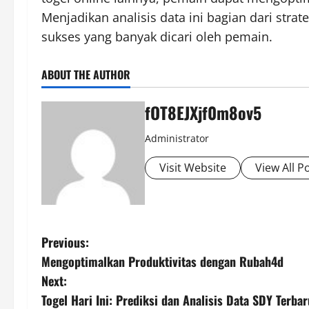
Menjadikan analisis data ini bagian dari strat
sukses yang banyak dicari oleh pemain.
ABOUT THE AUTHOR
fOT8EJXjf0m8ov5
Administrator
Visit Website
View All P
P
Previous:
Mengoptimalkan Produktivitas dengan Rubah4d
o
Next:
s
Togel Hari Ini: Prediksi dan Analisis Data SDY Terbar