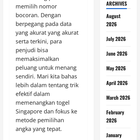
ARCHIVES
memilih nomor
bocoran. Dengan
August
berpegang pada data
2026
yang akurat yang akurat
July 2026
serta terkini, para
penjudi bisa
June 2026
memaksimalkan
peluang untuk menang
May 2026
sendiri. Mari kita bahas
April 2026
lebih dalam tentang trik
efektif dalam
March 2026
memenangkan togel
Singapore dan fokus ke
February
metode pemilihan
2026
angka yang tepat.
January