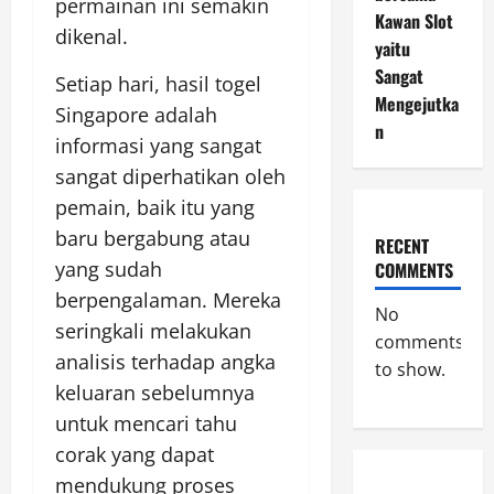
permainan ini semakin
Kawan Slot
dikenal.
yaitu
Sangat
Setiap hari, hasil togel
Mengejutka
Singapore adalah
n
informasi yang sangat
sangat diperhatikan oleh
pemain, baik itu yang
baru bergabung atau
RECENT
yang sudah
COMMENTS
berpengalaman. Mereka
No
seringkali melakukan
comments
analisis terhadap angka
to show.
keluaran sebelumnya
untuk mencari tahu
corak yang dapat
mendukung proses