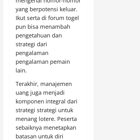
mengenai nomor-nomor
yang berpotensi keluar.
Ikut serta di forum togel
pun bisa menambah
pengetahuan dan
strategi dari
pengalaman
pengalaman pemain
lain.
Terakhir, manajemen
uang juga menjadi
komponen integral dari
strategi strategi untuk
menang lotere. Peserta
sebaiknya menetapkan
batasan untuk diri