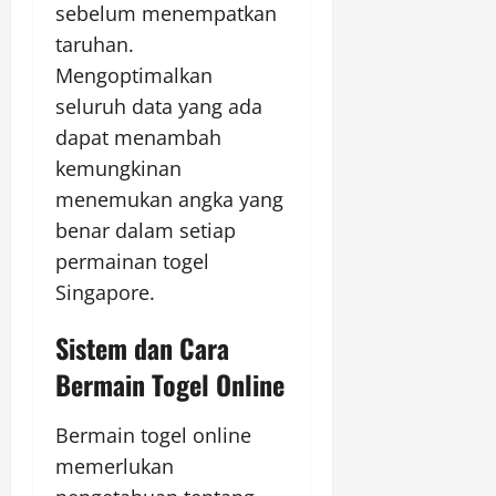
sebelum menempatkan
taruhan.
Mengoptimalkan
seluruh data yang ada
dapat menambah
kemungkinan
menemukan angka yang
benar dalam setiap
permainan togel
Singapore.
Sistem dan Cara
Bermain Togel Online
Bermain togel online
memerlukan