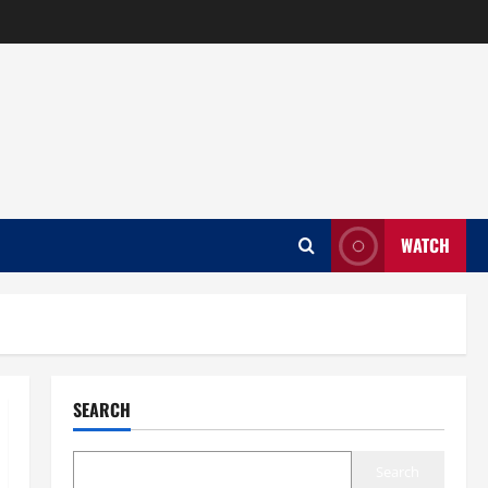
WATCH
SEARCH
Search