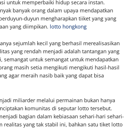
rasi untuk memperbaiki hidup secara instan.
banyak banyak orang dalam upaya mendapatkan
berduyun-duyun mengharapkan tiiket yang yang
yaan yang diimpikan.
lotto hongkong
ya sejumlah kecil yang berhasil merealisasikan
bilitas yang rendah menjadi adalah tantangan yang
ski, semangat untuk semangat untuk mendapatkan
ng masih setia mengikuti mengikuti hasil-hasil
ng agar meraih nasib baik yang dapat bisa
njadi miliarder melalui permainan bukan hanya
ciptakan komunitas di seputar lotto tersebut.
 menjadi bagian dalam kebiasaan sehari-hari sehari-
realitas yang tak stabil ini, bahkan satu tiket lotto