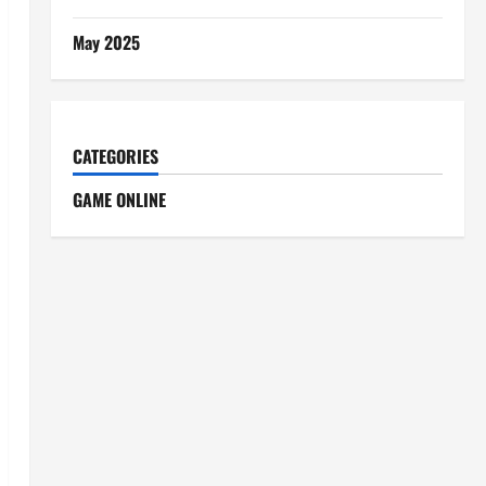
May 2025
CATEGORIES
GAME ONLINE