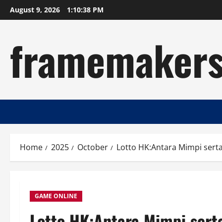
Skip
August 9, 2026
1:10:39 PM
to
content
framemakers
Home
2025
October
Lotto HK:Antara Mimpi sert
GAME ONLINE
Lotto HK:Antara Mimpi sert