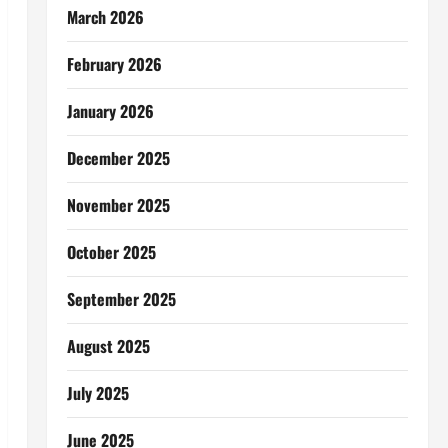
March 2026
February 2026
January 2026
December 2025
November 2025
October 2025
September 2025
August 2025
July 2025
June 2025