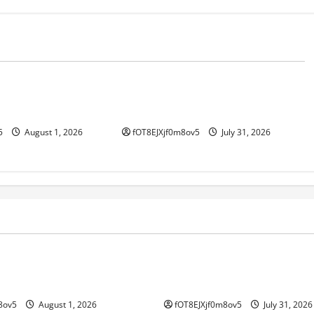
E
GAME ONLINE
duan Lengkap untuk
Seluk Beluk Salju 4D: Apa yang
Perlu Anda Tahu
5
August 1, 2026
fOT8EJXjf0m8ov5
July 31, 2026
LINE
GAME ONLINE
anduan Lengkap untuk
Seluk Beluk Salju 4D: Apa ya
Anda Tahu
8ov5
August 1, 2026
fOT8EJXjf0m8ov5
July 31, 2026