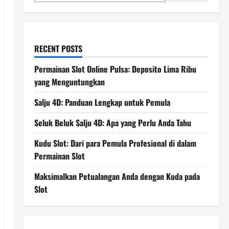
RECENT POSTS
Permainan Slot Online Pulsa: Deposito Lima Ribu
yang Menguntungkan
Salju 4D: Panduan Lengkap untuk Pemula
Seluk Beluk Salju 4D: Apa yang Perlu Anda Tahu
Kudu Slot: Dari para Pemula Profesional di dalam
Permainan Slot
Maksimalkan Petualangan Anda dengan Kuda pada
Slot