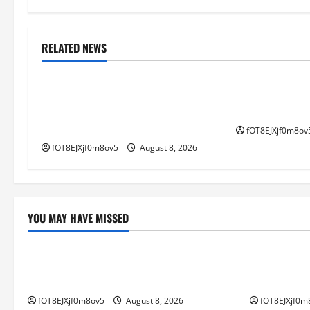
t
n
RELATED NEWS
GAME ONLINE
GAME ONLIN
a
Permainan Slot Online Pulsa:
Salju 4D: Pan
v
Deposito Lima Ribu yang
Pemula
i
Menguntungkan
fOT8EJXjf0m8ov
fOT8EJXjf0m8ov5
August 8, 2026
g
a
t
YOU MAY HAVE MISSED
GAME ONLINE
GAME ON
i
Permainan Slot Online Pulsa: Deposito
Salju 4D: P
o
Lima Ribu yang Menguntungkan
Pemula
n
fOT8EJXjf0m8ov5
August 8, 2026
fOT8EJXjf0m