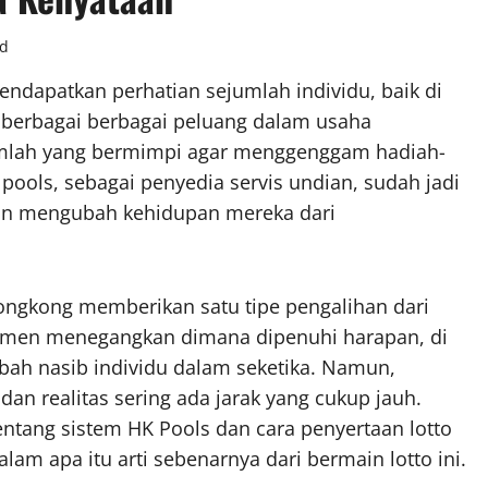
ad
endapatkan perhatian sejumlah individu, baik di
 berbagai berbagai peluang dalam usaha
mlah yang bermimpi agar menggenggam hadiah-
pools, sebagai penyedia servis undian, sudah jadi
gin mengubah kehidupan mereka dari
ongkong memberikan satu tipe pengalihan dari
 momen menegangkan dimana dipenuhi harapan, di
bah nasib individu dalam seketika. Namun,
an realitas sering ada jarak yang cukup jauh.
ang sistem HK Pools dan cara penyertaan lotto
alam apa itu arti sebenarnya dari bermain lotto ini.