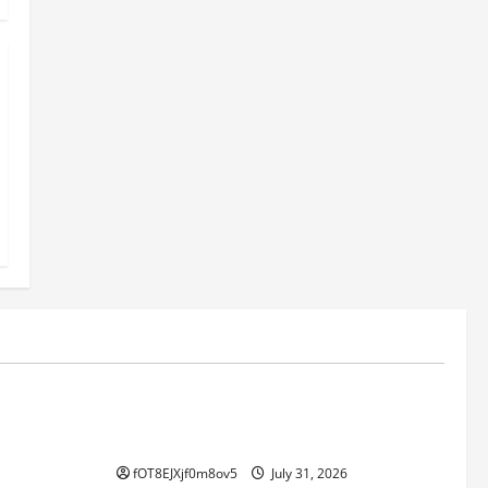
GAME ONLINE
ng Perlu
Kudu Slot: Dari para Pemula Profesional
di dalam Permainan Slot
fOT8EJXjf0m8ov5
July 31, 2026