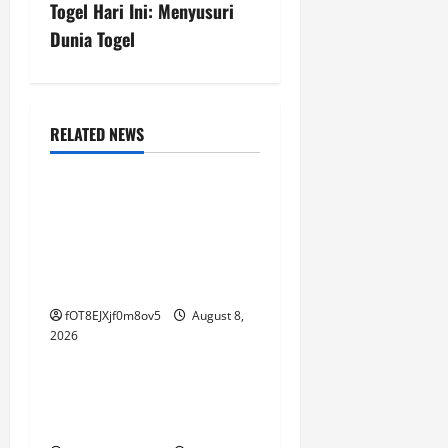
Togel Hari Ini: Menyusuri
t
Dunia Togel
n
a
RELATED NEWS
v
GAME ONLINE
i
Permainan Slot Online
Pulsa: Deposito Lima
g
Ribu yang
a
Menguntungkan
t
fOT8EJXjf0m8ov5
August 8,
2026
GAME ONLINE
i
Salju 4D: Panduan
o
Lengkap untuk Pemula