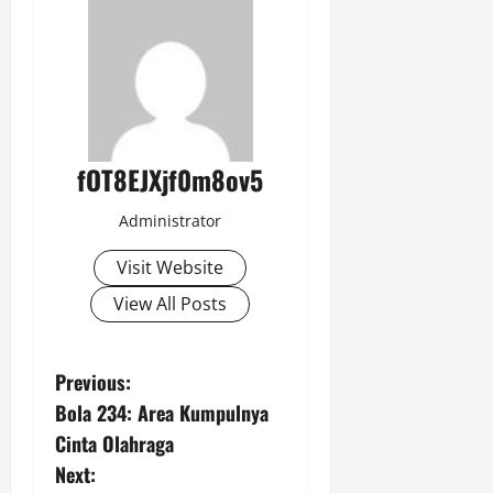
fOT8EJXjf0m8ov5
Administrator
Visit Website
View All Posts
P
Previous:
Bola 234: Area Kumpulnya
o
Cinta Olahraga
s
Next: