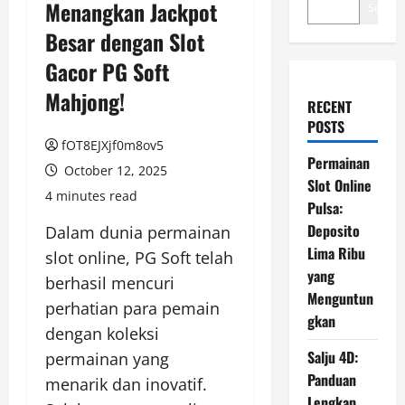
Menangkan Jackpot
Search
Besar dengan Slot
Gacor PG Soft
Mahjong!
RECENT
POSTS
fOT8EJXjf0m8ov5
Permainan
October 12, 2025
Slot Online
4 minutes read
Pulsa:
Deposito
Dalam dunia permainan
Lima Ribu
slot online, PG Soft telah
yang
berhasil mencuri
Menguntun
perhatian para pemain
gkan
dengan koleksi
Salju 4D:
permainan yang
Panduan
menarik dan inovatif.
Lengkap