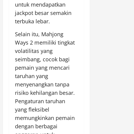
untuk mendapatkan
jackpot besar semakin
terbuka lebar.
Selain itu, Mahjong
Ways 2 memiliki tingkat
volatilitas yang
seimbang, cocok bagi
pemain yang mencari
taruhan yang
menyenangkan tanpa
risiko kehilangan besar.
Pengaturan taruhan
yang fleksibel
memungkinkan pemain
dengan berbagai