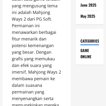
June 2025
yang mengusung tema
ini adalah Mahjong
May 2025
Ways 2 dari PG Soft.
Permainan ini
menawarkan berbagai
fitur menarik dan
CATEGORIES
potensi kemenangan
GAME
yang besar. Dengan
ONLINE
grafis yang memukau
dan efek suara yang
imersif, Mahjong Ways 2
membawa pemain ke
dalam suasana
permainan yang
menyenangkan serta
memungkinkan mereka