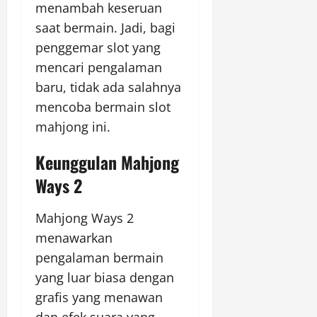
menambah keseruan
saat bermain. Jadi, bagi
penggemar slot yang
mencari pengalaman
baru, tidak ada salahnya
mencoba bermain slot
mahjong ini.
Keunggulan Mahjong
Ways 2
Mahjong Ways 2
menawarkan
pengalaman bermain
yang luar biasa dengan
grafis yang menawan