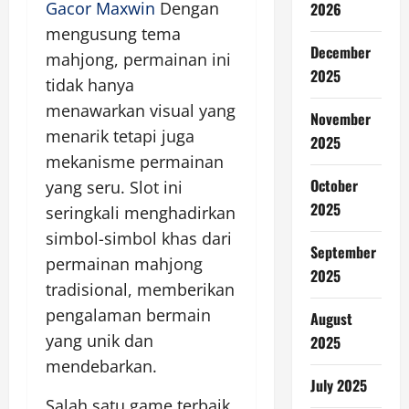
Gacor Maxwin
Dengan
2026
mengusung tema
December
mahjong, permainan ini
2025
tidak hanya
menawarkan visual yang
November
menarik tetapi juga
2025
mekanisme permainan
October
yang seru. Slot ini
2025
seringkali menghadirkan
simbol-simbol khas dari
September
permainan mahjong
2025
tradisional, memberikan
pengalaman bermain
August
yang unik dan
2025
mendebarkan.
July 2025
Salah satu game terbaik