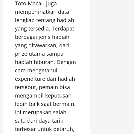
Toto Macau juga
memperlihatkan data
lengkap tentang hadiah
yang tersedia. Terdapat
berbagai jenis hadiah
yang ditawarkan, dari
prize utama sampai
hadiah hiburan. Dengan
cara mengetahui
expenditure dan hadiah
tersebut, pemain bisa
mengambil keputusan
lebih baik saat bermain.
Ini merupakan salah
satu dari daya tarik
terbesar untuk petaruh,