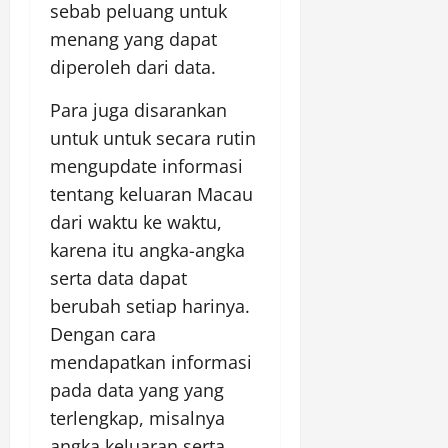
sebab peluang untuk
menang yang dapat
diperoleh dari data.
Para juga disarankan
untuk untuk secara rutin
mengupdate informasi
tentang keluaran Macau
dari waktu ke waktu,
karena itu angka-angka
serta data dapat
berubah setiap harinya.
Dengan cara
mendapatkan informasi
pada data yang yang
terlengkap, misalnya
angka keluaran serta