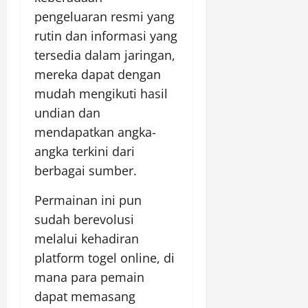
pengeluaran resmi yang
rutin dan informasi yang
tersedia dalam jaringan,
mereka dapat dengan
mudah mengikuti hasil
undian dan
mendapatkan angka-
angka terkini dari
berbagai sumber.
Permainan ini pun
sudah berevolusi
melalui kehadiran
platform togel online, di
mana para pemain
dapat memasang