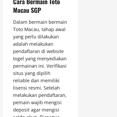
Cara Bermain Toto
Macau SGP
Dalam bermain bermain
Toto Macau, tahap awal
yang perlu dilakukan
adalah melakukan
pendaftaran di website
togel yang menyediakan
permainan ini. Verifikasi
situs yang dipilih
reliable dan memiliki
lisensi resmi. Setelah
melakukan pendaftaran,
pemain wajib mengisi
deposit agar mengisi