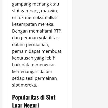
gampang menang atau
slot gampang maxwin,
untuk memaksimalkan
kesempatan mereka.
Dengan memahami RTP
dan peranan volatilitas
dalam permainan,
pemain dapat membuat
keputusan yang lebih
baik dalam mengejar
kemenangan dalam
setiap sesi permainan
slot mereka.
Popularitas di Slot
Luar Negeri