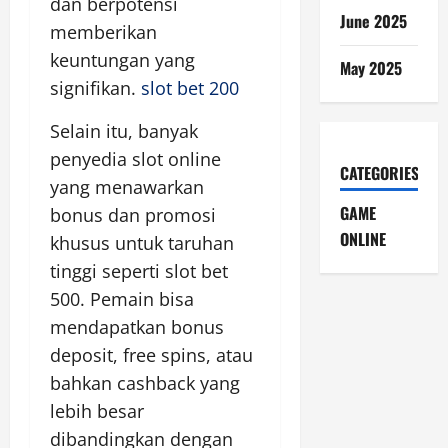
dan berpotensi
June 2025
memberikan
keuntungan yang
May 2025
signifikan.
slot bet 200
Selain itu, banyak
penyedia slot online
CATEGORIES
yang menawarkan
GAME
bonus dan promosi
ONLINE
khusus untuk taruhan
tinggi seperti slot bet
500. Pemain bisa
mendapatkan bonus
deposit, free spins, atau
bahkan cashback yang
lebih besar
dibandingkan dengan