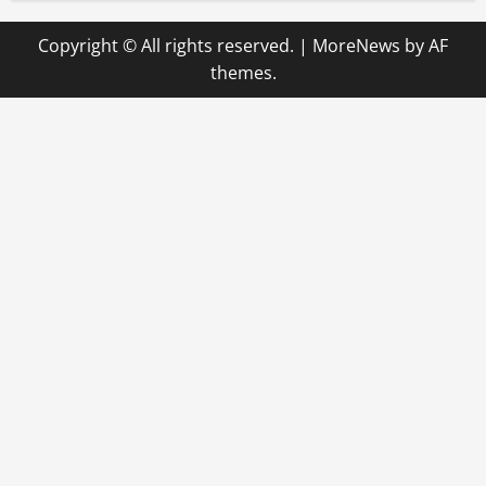
Copyright © All rights reserved.
|
MoreNews
by AF
themes.