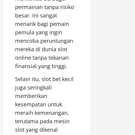
permainan tanpa risiko
besar. Ini sangat
menarik bagi pemain
pemula yang ingin
mencoba peruntungan
mereka di dunia slot
online tanpa tekanan
finansial yang tinggi.
Selain itu, slot bet kecil
juga seringkali
memberikan
kesempatan untuk
meraih kemenangan,
terutama pada mesin
slot yang dikenal