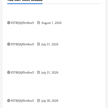
GAME ONLINE
Salju 4D: Panduan Lengkap untuk Pemula
fOT8EJXjf0m8ov5
August 1, 2026
GAME ONLINE
Seluk Beluk Salju 4D: Apa yang Perlu Anda Tahu
fOT8EJXjf0m8ov5
July 31, 2026
GAME ONLINE
Kudu Slot: Dari para Pemula Profesional di
dalam Permainan Slot
fOT8EJXjf0m8ov5
July 31, 2026
GAME ONLINE
Maksimalkan Petualangan Anda dengan Kuda
pada Slot
fOT8EJXjf0m8ov5
July 30, 2026