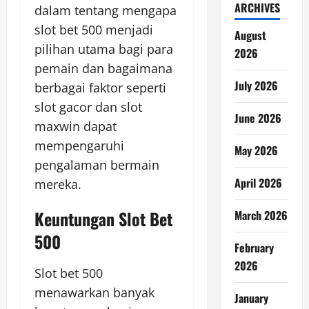
ARCHIVES
dalam tentang mengapa
slot bet 500 menjadi
August
pilihan utama bagi para
2026
pemain dan bagaimana
July 2026
berbagai faktor seperti
slot gacor dan slot
June 2026
maxwin dapat
mempengaruhi
May 2026
pengalaman bermain
April 2026
mereka.
Keuntungan Slot Bet
March 2026
500
February
2026
Slot bet 500
menawarkan banyak
January