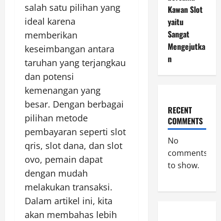
salah satu pilihan yang
Kawan Slot
ideal karena
yaitu
Sangat
memberikan
Mengejutka
keseimbangan antara
n
taruhan yang terjangkau
dan potensi
kemenangan yang
besar. Dengan berbagai
RECENT
pilihan metode
COMMENTS
pembayaran seperti slot
No
qris, slot dana, dan slot
comments
ovo, pemain dapat
to show.
dengan mudah
melakukan transaksi.
Dalam artikel ini, kita
akan membahas lebih