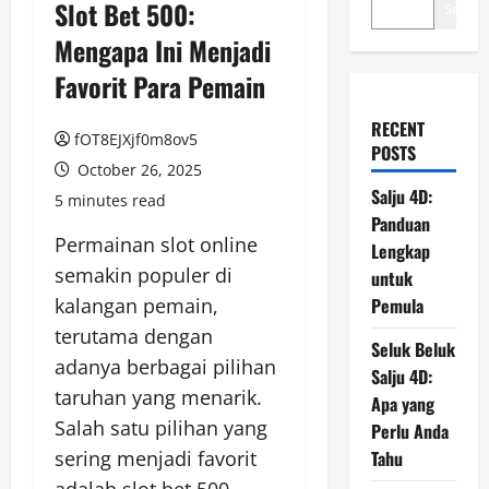
Slot Bet 500:
Search
Mengapa Ini Menjadi
Favorit Para Pemain
RECENT
fOT8EJXjf0m8ov5
POSTS
October 26, 2025
Salju 4D:
5 minutes read
Panduan
Permainan slot online
Lengkap
semakin populer di
untuk
kalangan pemain,
Pemula
terutama dengan
Seluk Beluk
adanya berbagai pilihan
Salju 4D:
taruhan yang menarik.
Apa yang
Salah satu pilihan yang
Perlu Anda
sering menjadi favorit
Tahu