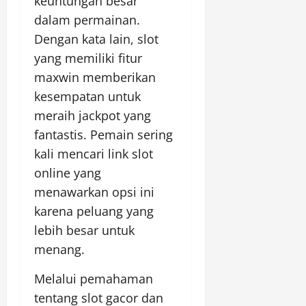
keuntungan besar
dalam permainan.
Dengan kata lain, slot
yang memiliki fitur
maxwin memberikan
kesempatan untuk
meraih jackpot yang
fantastis. Pemain sering
kali mencari link slot
online yang
menawarkan opsi ini
karena peluang yang
lebih besar untuk
menang.
Melalui pemahaman
tentang slot gacor dan