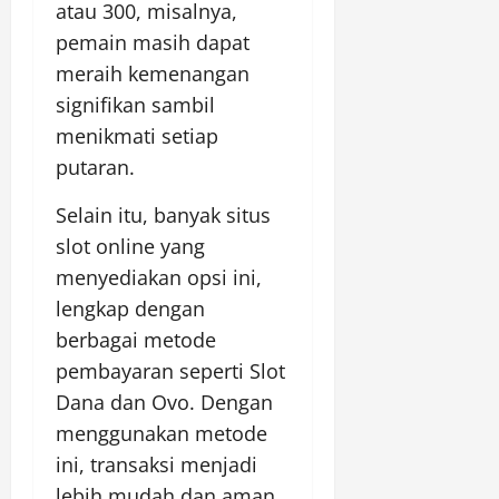
atau 300, misalnya,
pemain masih dapat
meraih kemenangan
signifikan sambil
menikmati setiap
putaran.
Selain itu, banyak situs
slot online yang
menyediakan opsi ini,
lengkap dengan
berbagai metode
pembayaran seperti Slot
Dana dan Ovo. Dengan
menggunakan metode
ini, transaksi menjadi
lebih mudah dan aman.