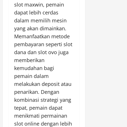
slot maxwin, pemain
dapat lebih cerdas
dalam memilih mesin
yang akan dimainkan.
Memanfaatkan metode
pembayaran seperti slot
dana dan slot ovo juga
memberikan
kemudahan bagi
pemain dalam
melakukan deposit atau
penarikan. Dengan
kombinasi strategi yang
tepat, pemain dapat
menikmati permainan
slot online dengan lebih