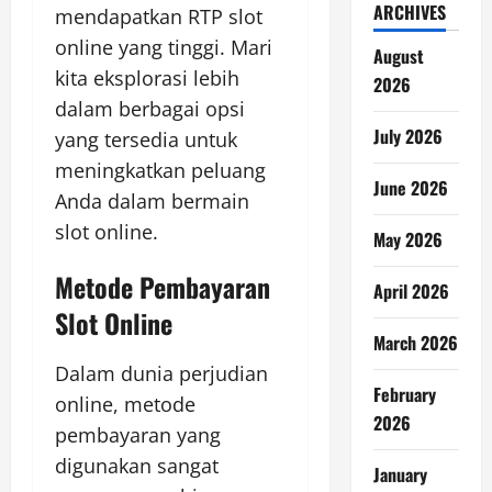
ARCHIVES
mendapatkan RTP slot
online yang tinggi. Mari
August
kita eksplorasi lebih
2026
dalam berbagai opsi
July 2026
yang tersedia untuk
meningkatkan peluang
June 2026
Anda dalam bermain
slot online.
May 2026
Metode Pembayaran
April 2026
Slot Online
March 2026
Dalam dunia perjudian
February
online, metode
2026
pembayaran yang
digunakan sangat
January