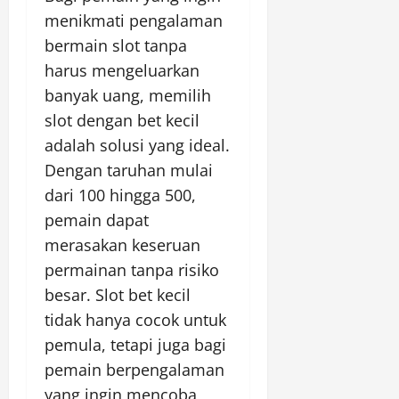
menikmati pengalaman
bermain slot tanpa
harus mengeluarkan
banyak uang, memilih
slot dengan bet kecil
adalah solusi yang ideal.
Dengan taruhan mulai
dari 100 hingga 500,
pemain dapat
merasakan keseruan
permainan tanpa risiko
besar. Slot bet kecil
tidak hanya cocok untuk
pemula, tetapi juga bagi
pemain berpengalaman
yang ingin mencoba