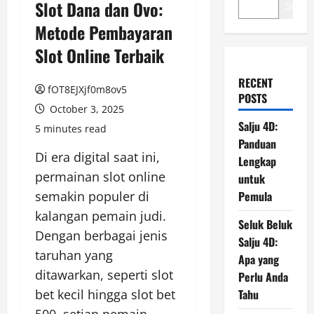
Slot Dana dan Ovo:
Search
Metode Pembayaran
Slot Online Terbaik
RECENT
fOT8EJXjf0m8ov5
POSTS
October 3, 2025
Salju 4D:
5 minutes read
Panduan
Di era digital saat ini,
Lengkap
permainan slot online
untuk
semakin populer di
Pemula
kalangan pemain judi.
Seluk Beluk
Dengan berbagai jenis
Salju 4D:
taruhan yang
Apa yang
ditawarkan, seperti slot
Perlu Anda
bet kecil hingga slot bet
Tahu