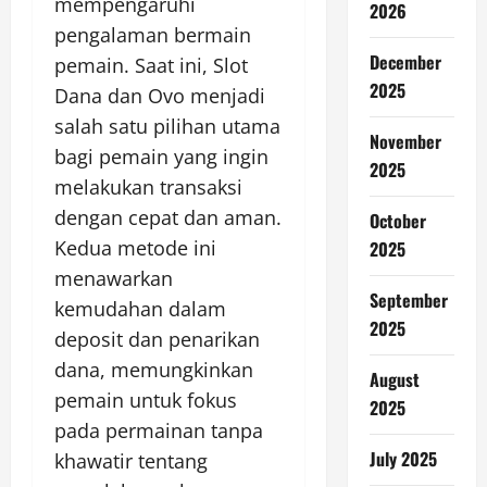
mempengaruhi
2026
pengalaman bermain
December
pemain. Saat ini, Slot
2025
Dana dan Ovo menjadi
salah satu pilihan utama
November
bagi pemain yang ingin
2025
melakukan transaksi
dengan cepat dan aman.
October
Kedua metode ini
2025
menawarkan
September
kemudahan dalam
2025
deposit dan penarikan
dana, memungkinkan
August
pemain untuk fokus
2025
pada permainan tanpa
July 2025
khawatir tentang