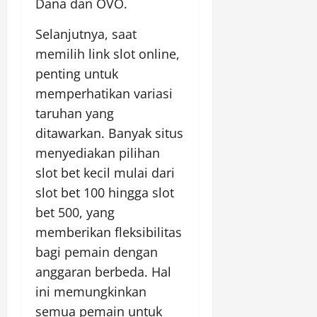
Dana dan OVO.
Selanjutnya, saat
memilih link slot online,
penting untuk
memperhatikan variasi
taruhan yang
ditawarkan. Banyak situs
menyediakan pilihan
slot bet kecil mulai dari
slot bet 100 hingga slot
bet 500, yang
memberikan fleksibilitas
bagi pemain dengan
anggaran berbeda. Hal
ini memungkinkan
semua pemain untuk