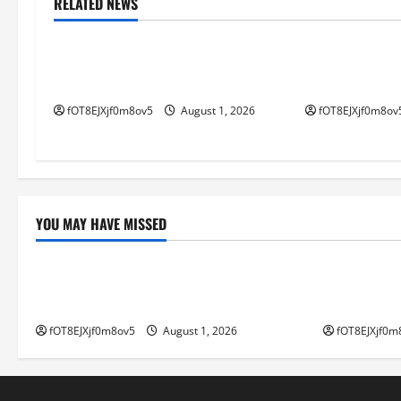
RELATED NEWS
GAME ONLINE
GAME ONLIN
a
Salju 4D: Panduan Lengkap untuk
Seluk Beluk Sa
v
Pemula
Perlu Anda Ta
i
fOT8EJXjf0m8ov5
August 1, 2026
fOT8EJXjf0m8ov
g
a
t
YOU MAY HAVE MISSED
GAME ONLINE
GAME ON
i
Salju 4D: Panduan Lengkap untuk
Seluk Beluk
o
Pemula
Anda Tahu
n
fOT8EJXjf0m8ov5
August 1, 2026
fOT8EJXjf0m