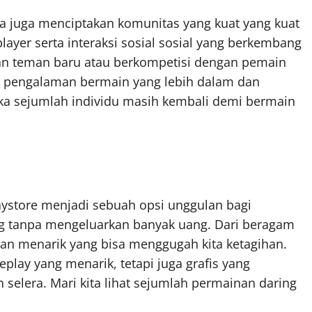
ya juga menciptakan komunitas yang kuat yang kuat
layer serta interaksi sosial sosial yang berkembang
an teman baru atau berkompetisi dengan pemain
kan pengalaman bermain yang lebih dalam dan
ka sejumlah individu masih kembali demi bermain
Playstore menjadi sebuah opsi unggulan bagi
 tanpa mengeluarkan banyak uang. Dari beragam
an menarik yang bisa menggugah kita ketagihan.
ay yang menarik, tetapi juga grafis yang
selera. Mari kita lihat sejumlah permainan daring