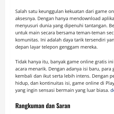
Salah satu keunggulan kekuatan dari game onl
aksesnya. Dengan hanya mendownload aplikas
menyusuri dunia yang dipenuhi tantangan. 
untuk main secara bersama teman-teman sec
komunitas. Ini adalah daya tarik tersendiri
depan layar telepon genggam mereka.
Tidak hanya itu, banyak game online gratis 
acara menarik. Dengan adanya isi baru, para
kembali dan ikut serta lebih intens. Dengan
hidup, dan kontinuitas isi, game online di Pl
yang ingin sensasi bermain yang luar biasa.
d
Rangkuman dan Saran