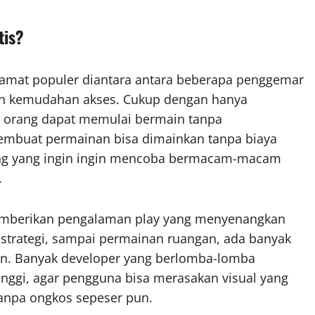
tis?
g amat populer diantara antara beberapa penggemar
kan kemudahan akses. Cukup dengan hanya
 orang dapat memulai bermain tanpa
mbuat permainan bisa dimainkan tanpa biaya
ng yang ingin ingin mencoba bermacam-macam
.
 memberikan pengalaman play yang menyenangkan
 strategi, sampai permainan ruangan, ada banyak
in. Banyak developer yang berlomba-lomba
inggi, agar pengguna bisa merasakan visual yang
npa ongkos sepeser pun.