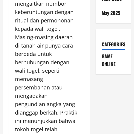
mengaitkan nombor
keberuntungan dengan
May 2025
ritual dan permohonan
kepada wali togel.
Masing-masing daerah
CATEGORIES
di tanah air punya cara
berbeda untuk
GAME
berhubungan dengan
ONLINE
wali togel, seperti
memasang
persembahan atau
mengadakan
pengundian angka yang
dianggap berkah. Praktik
ini menunjukkan bahwa
tokoh togel telah