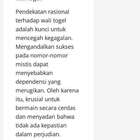
Pendekatan rasional
terhadap wali togel
adalah kunci untuk
mencegah kegagalan.
Mengandalkan sukses
pada nomor-nomor
mistis dapat
menyebabkan
dependensi yang
merugikan. Oleh karena
itu, krusial untuk
bermain secara cerdas
dan menyadari bahwa
tidak ada kepastian
dalam perjudian.