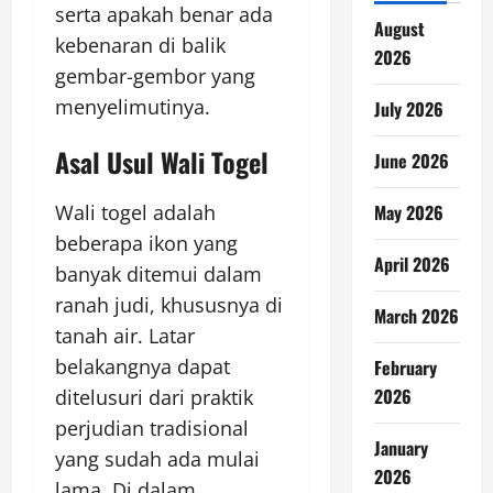
serta apakah benar ada
August
kebenaran di balik
2026
gembar-gembor yang
menyelimutinya.
July 2026
Asal Usul Wali Togel
June 2026
Wali togel adalah
May 2026
beberapa ikon yang
April 2026
banyak ditemui dalam
ranah judi, khususnya di
March 2026
tanah air. Latar
belakangnya dapat
February
2026
ditelusuri dari praktik
perjudian tradisional
January
yang sudah ada mulai
2026
lama. Di dalam