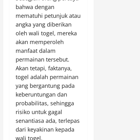
bahwa dengan
mematuhi petunjuk atau
angka yang diberikan
oleh wali togel, mereka
akan memperoleh
manfaat dalam
permainan tersebut.
Akan tetapi, faktanya,
togel adalah permainan
yang bergantung pada
keberuntungan dan
probabilitas, sehingga
risiko untuk gagal
senantiasa ada, terlepas
dari keyakinan kepada
wali togel.