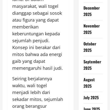
masyarakat, wali togel
December
dianggap sebagai sosok
2025
atau figura yang dapat
November
memberikan
2025
keberuntungan kepada
sejumlah penjudi.
October
Konsep ini berakar dari
2025
mitos bahwa ada energi
gaib yang dapat
September
memengaruhi hasil judi.
2025
Seiring berjalannya
August
waktu, wali togel
2025
menjadi lebih dari
July 2025
sekadar mitos, sejumlah
orang berangsur
June 2025