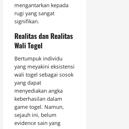
mengantarkan kepada
rugi yang sangat
signifikan.
Realitas dan Realitas
Wali Togel
Bertumpuk individu
yang meyakini eksistensi
wali togel sebagai sosok
yang dapat
menyediakan angka
keberhasilan dalam
game togel. Namun,
sejauh ini, belum
evidence sain yang