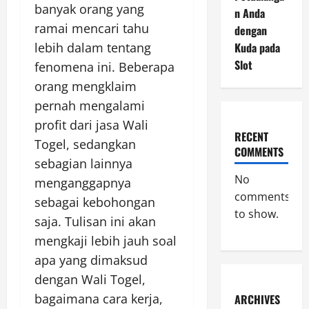
banyak orang yang
n Anda
ramai mencari tahu
dengan
lebih dalam tentang
Kuda pada
Slot
fenomena ini. Beberapa
orang mengklaim
pernah mengalami
profit dari jasa Wali
RECENT
Togel, sedangkan
COMMENTS
sebagian lainnya
No
menganggapnya
comments
sebagai kebohongan
to show.
saja. Tulisan ini akan
mengkaji lebih jauh soal
apa yang dimaksud
dengan Wali Togel,
bagaimana cara kerja,
ARCHIVES