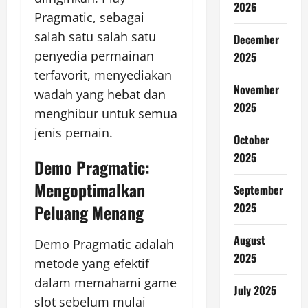
2026
Pragmatic, sebagai
salah satu salah satu
December
penyedia permainan
2025
terfavorit, menyediakan
November
wadah yang hebat dan
2025
menghibur untuk semua
jenis pemain.
October
2025
Demo Pragmatic:
Mengoptimalkan
September
2025
Peluang Menang
August
Demo Pragmatic adalah
2025
metode yang efektif
dalam memahami game
July 2025
slot sebelum mulai