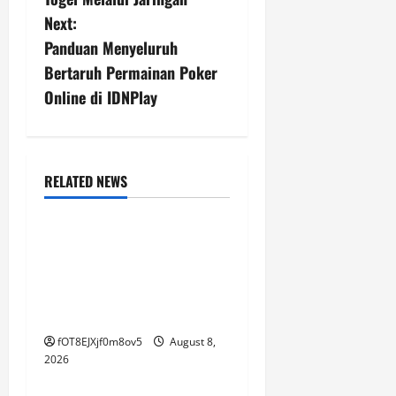
s
Next:
t
Panduan Menyeluruh
n
Bertaruh Permainan Poker
Online di IDNPlay
a
v
i
RELATED NEWS
GAME ONLINE
g
Permainan Slot Online
a
Pulsa: Deposito Lima
Ribu yang
t
Menguntungkan
i
fOT8EJXjf0m8ov5
August 8,
2026
o
GAME ONLINE