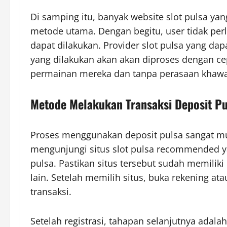
Di samping itu, banyak website slot pulsa ya
metode utama. Dengan begitu, user tidak per
dapat dilakukan. Provider slot pulsa yang d
yang dilakukan akan akan diproses dengan c
permainan mereka dan tanpa perasaan khawat
Metode Melakukan Transaksi Deposit Pu
Proses menggunakan deposit pulsa sangat mu
mengunjungi situs slot pulsa recommended
pulsa. Pastikan situs tersebut sudah memilik
lain. Setelah memilih situs, buka rekening a
transaksi.
Setelah registrasi, tahapan selanjutnya ad