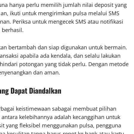
guna hanya perlu memilih jumlah nilai deposit yang
ian, ikuti untuk mengirimkan pulsa melalui SMS
yanan. Periksa untuk mengecek SMS atau notifikasi
berhasil.
 akan bertambah dan siap digunakan untuk bermain.
ansaksi apabila ada kendala, dan selalu lakukan
ghindari potongan yang tidak perlu. Dengan metode
menyenangkan dan aman.
ang Dapat Diandalkan
erbagai keistimewaan sabagai membuat pilihan
Di antara kelebihannya adalah kecanggihan untuk
it yang fleksibel menggunakan pulsa, pengguna
a kesulitan tanpa harus repot ke bank atau kartu