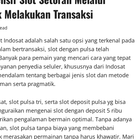
k Melakukan Transaksi
read
t Indosat adalah salah satu opsi yang terkenal pada
am bertransaksi, slot dengan pulsa telah
. Banyak para pemain yang mencari cara yang tepat
anan penyedia seluler, khususnya dari Indosat
 mendalam tentang berbagai jenis slot dan metode
aman serta pragmatik.
, slot pulsa tri, serta slot deposit pulsa yg bisa
enguraikan mengenai slot dengan deposit 5 ribu
berikan pengalaman bermain optimal. Tanpa adanya
, slot pulsa tanpa biaya yang membebani
ak merasakan permainan tanpa harus khawatir. Mari