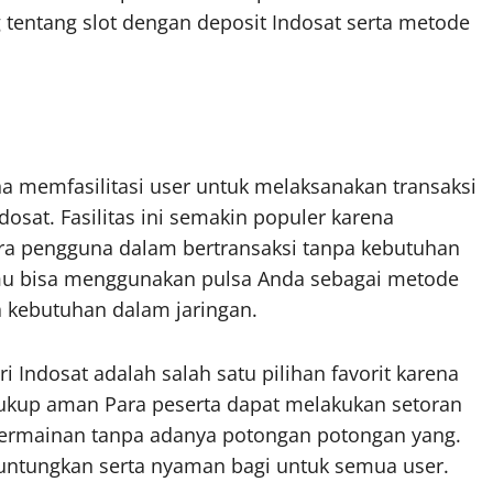
 tentang slot dengan deposit Indosat serta metode
ana memfasilitasi user untuk melaksanakan transaksi
osat. Fasilitas ini semakin populer karena
ra pengguna dalam bertransaksi tanpa kebutuhan
amu bisa menggunakan pulsa Anda sebagai metode
 kebutuhan dalam jaringan.
i Indosat adalah salah satu pilihan favorit karena
cukup aman Para peserta dapat melakukan setoran
 permainan tanpa adanya potongan potongan yang.
ntungkan serta nyaman bagi untuk semua user.