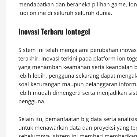
mendapatkan dan beraneka pilihan game, ion 
judi online di seluruh seluruh dunia.
Inovasi Terbaru Iontogel
Sistem ini telah mengalami perubahan inovas
terakhir. Inovasi terkini pada platform ion t
yang menambah keamanan serta keandalan bag
lebih lebih, pengguna sekarang dapat menga
soal kecurangan maupun pelanggaran informas
lebih mudah dimengerti serta menjadikan sis
pengguna.
Selain itu, pemanfaatan big data serta anal
untuk menawarkan data dan proyeksi yang te
sebelumnya, sistem ini memberi memberika