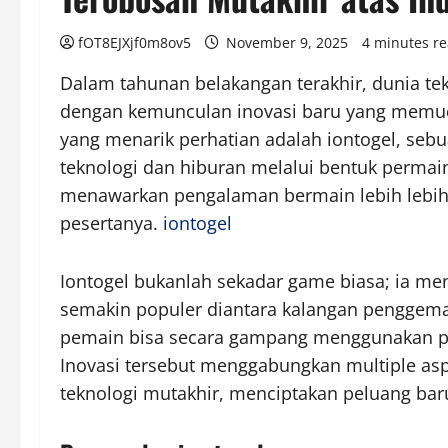
fOT8EJXjf0m8ov5
November 9, 2025
4 minutes r
Dalam tahunan belakangan terakhir, dunia te
dengan kemunculan inovasi baru yang memud
yang menarik perhatian adalah iontogel, seb
teknologi dan hiburan melalui bentuk permaina
menawarkan pengalaman bermain lebih lebih 
pesertanya.
iontogel
Iontogel bukanlah sekadar game biasa; ia me
semakin populer diantara kalangan penggemar.
pemain bisa secara gampang menggunakan pe
Inovasi tersebut menggabungkan multiple asp
teknologi mutakhir, menciptakan peluang ba