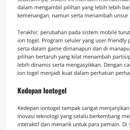
dalam mengambil pilihan yang lebih lebih ba
kemenangan, namun serta menambah unsur s
Terakhir, perubahan pada sistem mobile tur
ion togel. Program seluler yang user-friend
serta dalam game dimanapun dan di manapun. F
pilihan bertaruh yang kilat menambah partis
lebih dinamis serta mengasyikkan. Dengan car
ion togel menjadi kuat dalam perhatian perha
Kedepan Iontogel
Kedepan iontogel tampak sangat menjanjikan s
Inovasi teknologi yang selalu berkembang 
interaktif dan menarik untuk para pemain. Di