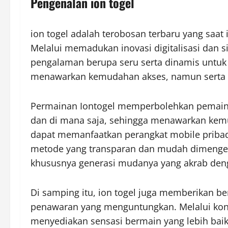
Pengenalan ion togel
ion togel adalah terobosan terbaru yang saat 
Melalui memadukan inovasi digitalisasi dan s
pengalaman berupa seru serta dinamis untuk 
menawarkan kemudahan akses, namun serta m
Permainan Iontogel memperbolehkan pemain
dan di mana saja, sehingga menawarkan kem
dapat memanfaatkan perangkat mobile pribadi
metode yang transparan dan mudah dimengerti
khususnya generasi mudanya yang akrab deng
Di samping itu, ion togel juga memberikan 
penawaran yang menguntungkan. Melalui konsi
menyediakan sensasi bermain yang lebih bai