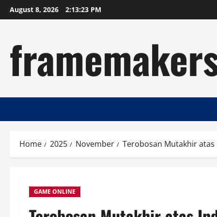
Skip
August 8, 2026
2:13:24 PM
to
content
framemakers
Home
2025
November
Terobosan Mutakhir atas I
GAME ONLINE
Terobosan Mutakhir atas Ind