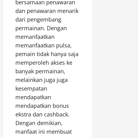
bersamaan penawaran
dan penawaran menarik
dari pengembang
permainan. Dengan
memanfaatkan
memanfaatkan pulsa,
pemain tidak hanya saja
memperoleh akses ke
banyak permainan,
melainkan juga juga
kesempatan
mendapatkan
mendapatkan bonus
ekstra dan cashback.
Dengan demikian,
manfaat ini membuat