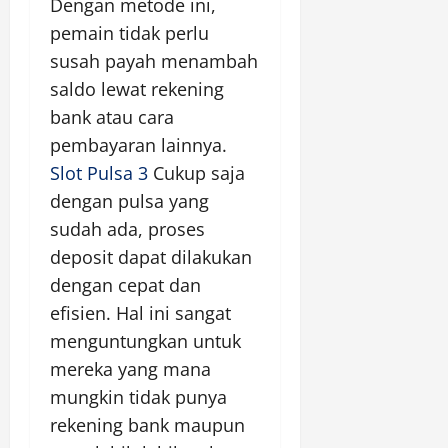
Dengan metode ini,
pemain tidak perlu
susah payah menambah
saldo lewat rekening
bank atau cara
pembayaran lainnya.
Slot Pulsa 3
Cukup saja
dengan pulsa yang
sudah ada, proses
deposit dapat dilakukan
dengan cepat dan
efisien. Hal ini sangat
menguntungkan untuk
mereka yang mana
mungkin tidak punya
rekening bank maupun