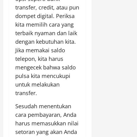
transfer, credit, atau pun
dompet digital. Periksa
kita memilih cara yang
terbaik nyaman dan laik
dengan kebutuhan kita.
Jika memakai saldo
telepon, kita harus
mengecek bahwa saldo
pulsa kita mencukupi
untuk melakukan
transfer.
Sesudah menentukan
cara pembayaran, Anda
harus memasukkan nilai
setoran yang akan Anda