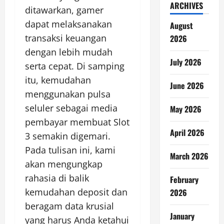
ARCHIVES
ditawarkan, gamer
dapat melaksanakan
August
transaksi keuangan
2026
dengan lebih mudah
July 2026
serta cepat. Di samping
itu, kemudahan
June 2026
menggunakan pulsa
seluler sebagai media
May 2026
pembayar membuat Slot
April 2026
3 semakin digemari.
Pada tulisan ini, kami
March 2026
akan mengungkap
rahasia di balik
February
kemudahan deposit dan
2026
beragam data krusial
January
yang harus Anda ketahui