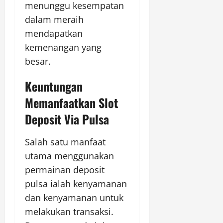
menunggu kesempatan
dalam meraih
mendapatkan
kemenangan yang
besar.
Keuntungan
Memanfaatkan Slot
Deposit Via Pulsa
Salah satu manfaat
utama menggunakan
permainan deposit
pulsa ialah kenyamanan
dan kenyamanan untuk
melakukan transaksi.