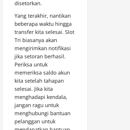
disetorkan.
Yang terakhir, nantikan
beberapa waktu hingga
transfer kita selesai. Slot
Tri biasanya akan
mengirimkan notifikasi
jika setoran berhasil.
Periksa untuk
memeriksa saldo akun
kita setelah tahapan
selesai. Jika kita
menghadapi kendala,
jangan ragu untuk
menghubungi bantuan
pelanggan untuk
mendapatkan bantuan.