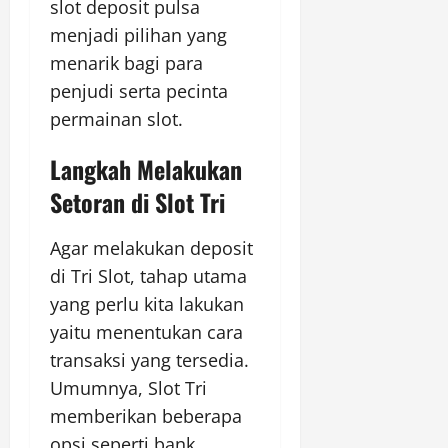
slot deposit pulsa
menjadi pilihan yang
menarik bagi para
penjudi serta pecinta
permainan slot.
Langkah Melakukan
Setoran di Slot Tri
Agar melakukan deposit
di Tri Slot, tahap utama
yang perlu kita lakukan
yaitu menentukan cara
transaksi yang tersedia.
Umumnya, Slot Tri
memberikan beberapa
opsi seperti bank