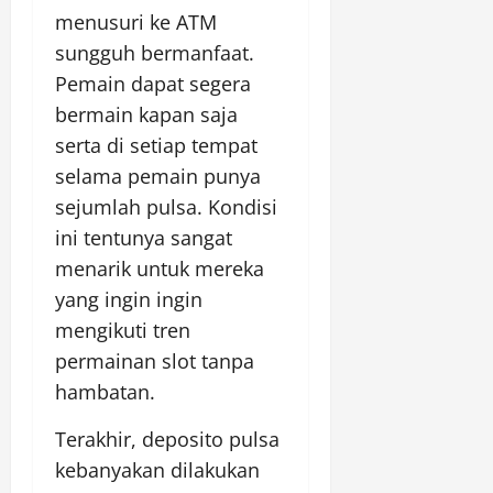
menusuri ke ATM
sungguh bermanfaat.
Pemain dapat segera
bermain kapan saja
serta di setiap tempat
selama pemain punya
sejumlah pulsa. Kondisi
ini tentunya sangat
menarik untuk mereka
yang ingin ingin
mengikuti tren
permainan slot tanpa
hambatan.
Terakhir, deposito pulsa
kebanyakan dilakukan