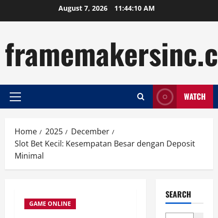
Skip
August 7, 2026
11:44:11 AM
to
content
framemakersinc.
WATCH
Primary
Menu
Home
2025
December
Slot Bet Kecil: Kesempatan Besar dengan Deposit
Minimal
SEARCH
GAME ONLINE