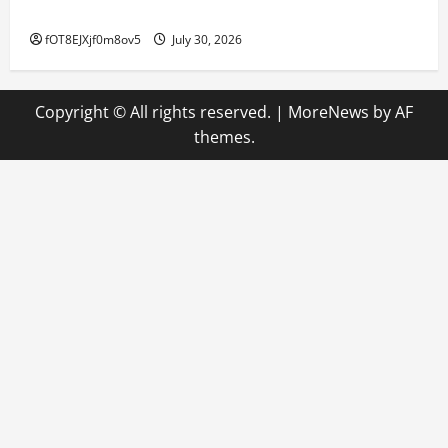
pada Slot
fOT8EJXjf0m8ov5
July 30, 2026
Copyright © All rights reserved.
|
MoreNews
by AF
themes.