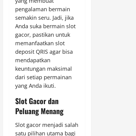
yang membuat
pengalaman bermain
semakin seru. Jadi, jika
Anda suka bermain slot
gacor, pastikan untuk
memanfaatkan slot
deposit QRIS agar bisa
mendapatkan
keuntungan maksimal
dari setiap permainan
yang Anda ikuti.
Slot Gacor dan
Peluang Menang
Slot gacor menjadi salah
satu pilihan utama bagi