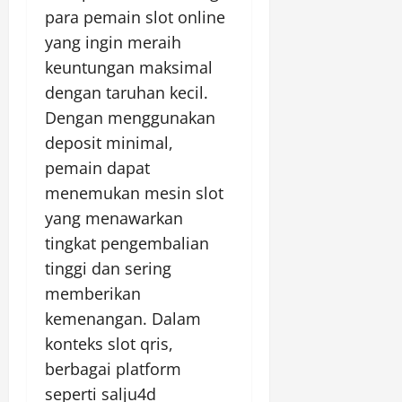
para pemain slot online
yang ingin meraih
keuntungan maksimal
dengan taruhan kecil.
Dengan menggunakan
deposit minimal,
pemain dapat
menemukan mesin slot
yang menawarkan
tingkat pengembalian
tinggi dan sering
memberikan
kemenangan. Dalam
konteks slot qris,
berbagai platform
seperti salju4d