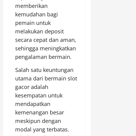
memberikan
kemudahan bagi
pemain untuk
melakukan deposit
secara cepat dan aman,
sehingga meningkatkan
pengalaman bermain.
Salah satu keuntungan
utama dari bermain slot
gacor adalah
kesempatan untuk
mendapatkan
kemenangan besar
meskipun dengan
modal yang terbatas.