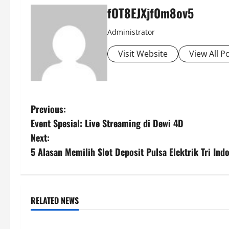
fOT8EJXjf0m8ov5
Administrator
Visit Website
View All P
P
Previous:
Event Spesial: Live Streaming di Dewi 4D
o
Next:
s
5 Alasan Memilih Slot Deposit Pulsa Elektrik Tri Ind
t
n
RELATED NEWS
GAME ONLINE
GAME ONLIN
a