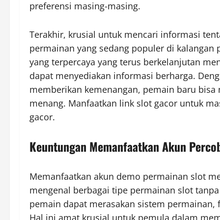
preferensi masing-masing.
Terakhir, krusial untuk mencari informasi te
permainan yang sedang populer di kalangan p
yang terpercaya yang terus berkelanjutan me
dapat menyediakan informasi berharga. Den
memberikan kemenangan, pemain baru bisa
menang. Manfaatkan link slot gacor untuk ma
gacor.
Keuntungan Memanfaatkan Akun Percob
Memanfaatkan akun demo permainan slot mem
mengenal berbagai tipe permainan slot tanp
pemain dapat merasakan sistem permainan, fitu
Hal ini amat krusial untuk pemula dalam me