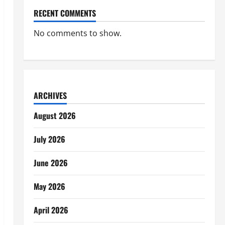
RECENT COMMENTS
No comments to show.
ARCHIVES
August 2026
July 2026
June 2026
May 2026
April 2026