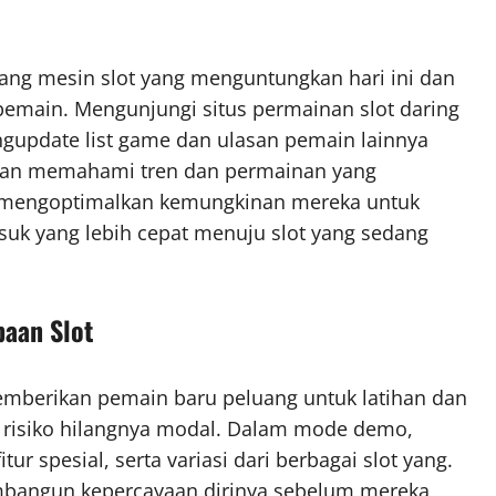
ntang mesin slot yang menguntungkan hari ini dan
emain. Mengunjungi situs permainan slot daring
ngupdate list game dan ulasan pemain lainnya
gan memahami tren dan permainan yang
 mengoptimalkan kemungkinan mereka untuk
suk yang lebih cepat menuju slot yang sedang
aan Slot
berikan pemain baru peluang untuk latihan dan
a risiko hilangnya modal. Dalam mode demo,
r spesial, serta variasi dari berbagai slot yang.
mbangun kepercayaan dirinya sebelum mereka