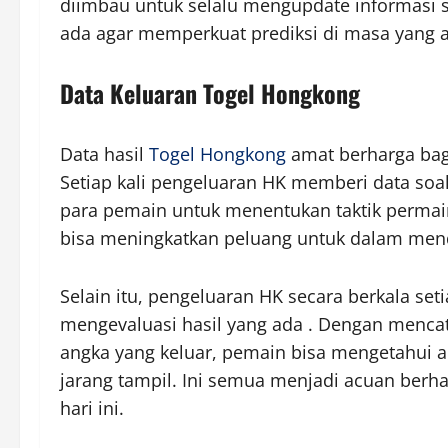
diimbau untuk selalu mengupdate informasi 
ada agar memperkuat prediksi di masa yang 
Data Keluaran Togel Hongkong
Data hasil
Togel Hongkong
amat berharga bag
Setiap kali pengeluaran HK memberi data so
para pemain untuk menentukan taktik perma
bisa meningkatkan peluang untuk dalam me
Selain itu, pengeluaran HK secara berkala se
mengevaluasi hasil yang ada . Dengan mencat
angka yang keluar, pemain bisa mengetahui
jarang tampil. Ini semua menjadi acuan ber
hari ini.