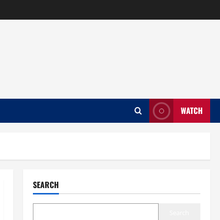
WATCH
SEARCH
Search