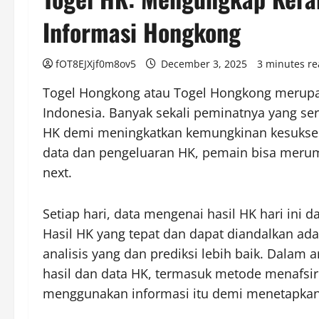
Informasi Hongkong
fOT8EJXjf0m8ov5
December 3, 2025
3 minutes r
Togel Hongkong atau Togel Hongkong merupak
Indonesia. Banyak sekali peminatnya yang ser
HK demi meningkatkan kemungkinan kesuk
data dan pengeluaran HK, pemain bisa merum
next.
Setiap hari, data mengenai hasil HK hari ini 
Hasil HK yang tepat dan dapat diandalkan ad
analisis yang dan prediksi lebih baik. Dalam 
hasil dan data HK, termasuk metode menafsir
menggunakan informasi itu demi menetapkan 