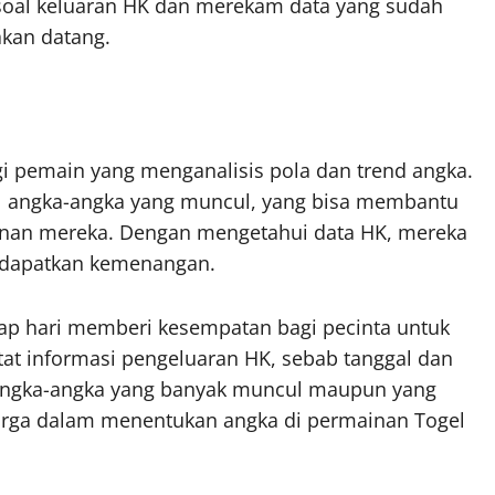
soal keluaran HK dan merekam data yang sudah
akan datang.
i pemain yang menganalisis pola dan trend angka.
al angka-angka yang muncul, yang bisa membantu
inan mereka. Dengan mengetahui data HK, mereka
ndapatkan kemenangan.
tiap hari memberi kesempatan bagi pecinta untuk
at informasi pengeluaran HK, sebab tanggal dan
 angka-angka yang banyak muncul maupun yang
harga dalam menentukan angka di permainan Togel