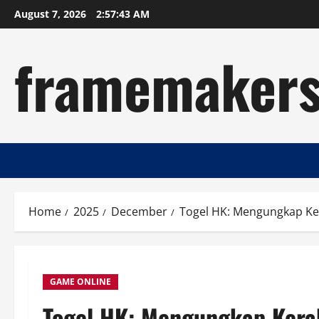
Skip
August 7, 2026
2:57:44 AM
to
content
framemakers
Home
2025
December
Togel HK: Mengungkap Ke
GAME ONLINE
Togel HK: Mengungkap Kera