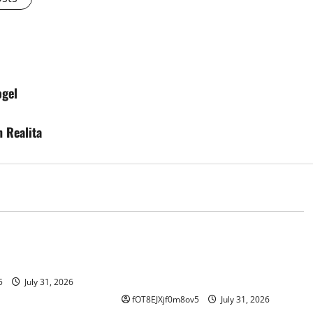
ogel
 Realita
E
GAME ONLINE
lju 4D: Apa yang
Kudu Slot: Dari para Pemula
hu
Profesional di dalam Permainan
Slot
5
July 31, 2026
fOT8EJXjf0m8ov5
July 31, 2026