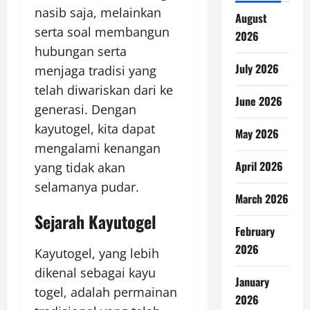
nasib saja, melainkan
August
serta soal membangun
2026
hubungan serta
July 2026
menjaga tradisi yang
telah diwariskan dari ke
June 2026
generasi. Dengan
kayutogel, kita dapat
May 2026
mengalami kenangan
April 2026
yang tidak akan
selamanya pudar.
March 2026
Sejarah Kayutogel
February
2026
Kayutogel, yang lebih
dikenal sebagai kayu
January
togel, adalah permainan
2026