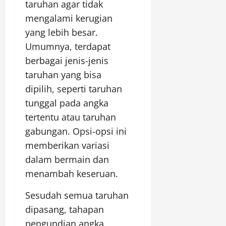
taruhan agar tidak
mengalami kerugian
yang lebih besar.
Umumnya, terdapat
berbagai jenis-jenis
taruhan yang bisa
dipilih, seperti taruhan
tunggal pada angka
tertentu atau taruhan
gabungan. Opsi-opsi ini
memberikan variasi
dalam bermain dan
menambah keseruan.
Sesudah semua taruhan
dipasang, tahapan
pengundian angka