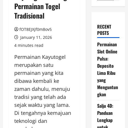
Permainan Togel
Tradisional
RECENT
fOT8EJXjf0m8ov5
POSTS
January 11, 2026
Permainan
4 minutes read
Slot Online
Permainan Kayutogel
Pulsa:
merupakan satu
Deposito
permainan yang kita
Lima Ribu
yang
dibawa kembali ke
Menguntun
zaman dahulu, menuju
gkan
tradisi yang telah ada
sejak waktu yang lama.
Salju 4D:
Di tengahnya kemajuan
Panduan
Lengkap
teknologi dan
untuk