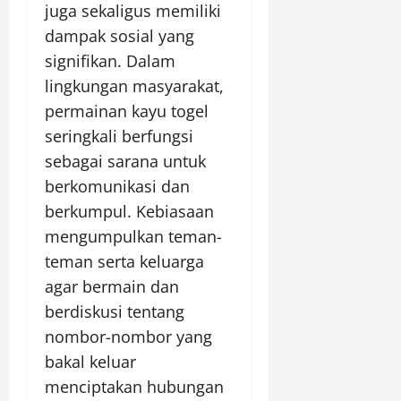
juga sekaligus memiliki
dampak sosial yang
signifikan. Dalam
lingkungan masyarakat,
permainan kayu togel
seringkali berfungsi
sebagai sarana untuk
berkomunikasi dan
berkumpul. Kebiasaan
mengumpulkan teman-
teman serta keluarga
agar bermain dan
berdiskusi tentang
nombor-nombor yang
bakal keluar
menciptakan hubungan