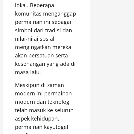
lokal. Beberapa
komunitas menganggap
permainan ini sebagai
simbol dari tradisi dan
nilai-nilai sosial,
mengingatkan mereka
akan persatuan serta
kesenangan yang ada di
masa lalu.
Meskipun di zaman
modern ini permainan
modern dan teknologi
telah masuk ke seluruh
aspek kehidupan,
permainan kayutogel