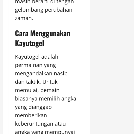
masih berarti di tengah
gelombang perubahan
zaman.
Cara Menggunakan
Kayutogel
Kayutogel adalah
permainan yang
mengandalkan nasib
dan taktik. Untuk
memulai, pemain
biasanya memilih angka
yang dianggap
memberikan
keberuntungan atau
angka yang mempunyai