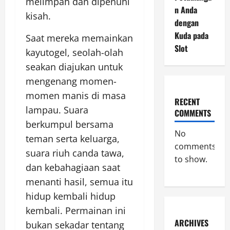
melimpah dan dipenuhi
n Anda
kisah.
dengan
Kuda pada
Saat mereka memainkan
Slot
kayutogel, seolah-olah
seakan diajukan untuk
mengenang momen-
momen manis di masa
RECENT
lampau. Suara
COMMENTS
berkumpul bersama
No
teman serta keluarga,
comments
suara riuh canda tawa,
to show.
dan kebahagiaan saat
menanti hasil, semua itu
hidup kembali hidup
kembali. Permainan ini
ARCHIVES
bukan sekadar tentang