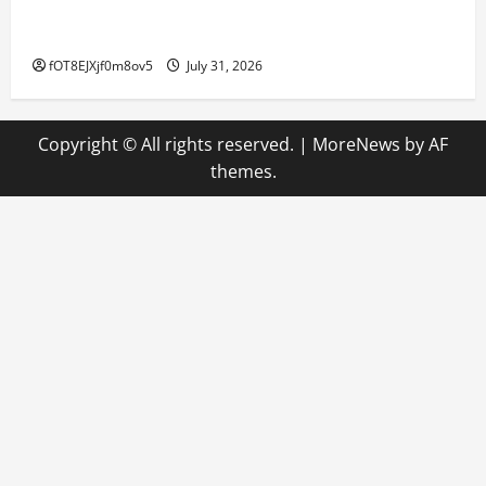
Kudu Slot: Dari para Pemula Profesional di
dalam Permainan Slot
fOT8EJXjf0m8ov5
July 31, 2026
Copyright © All rights reserved.
|
MoreNews
by AF
themes.