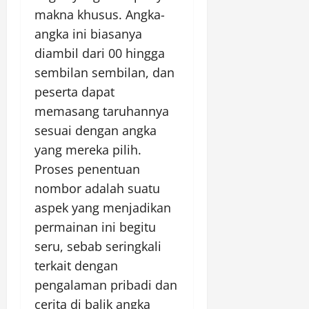
makna khusus. Angka-
angka ini biasanya
diambil dari 00 hingga
sembilan sembilan, dan
peserta dapat
memasang taruhannya
sesuai dengan angka
yang mereka pilih.
Proses penentuan
nombor adalah suatu
aspek yang menjadikan
permainan ini begitu
seru, sebab seringkali
terkait dengan
pengalaman pribadi dan
cerita di balik angka